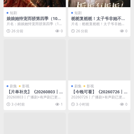
短剧
短剧
娘娘她恃宠而骄第四季（100
栀栀复栀栀！太子爷非她不可
集）AI短剧 (2026)
第二季（120集）AI短剧 (202
片名：娘娘她恃宠而骄第四季（10
片名：栀栀复栀栀！太子爷非她不
6)
0集）AI短剧 (2026) 分类：短剧 年
可第二季（120集）AI短剧 (2026)
26 分前
0
26 分前
0
份：...
分类：...
剧集
影视
剧集
影视
【片单补充】《20260803丨
【今晚可看】《20260726丨
广播剧+有声剧》 2026 夸克网
广播剧+有声剧》 2026 夸克网
20260803丨广播剧+有声剧已更新
20260726丨广播剧+有声剧已更新
盘资源 高清全集
盘资源 高清全集
高清资源，支持百度网盘保存，资
高清资源，支持百度网盘保存，资
3 小时前
1
3 小时前
0
源入口持续维...
源入口持续维...