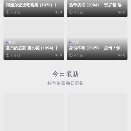
阿黛尔还没吃晚餐 (1978) 丨米
热带疾病 (2004) 丨班罗普·洛
哈乌·多科罗曼斯基 / 米洛斯·科
罗伊 / 萨卡达·卡温巴迪主演丨
9 分前
0
9 分前
0
佩基主演丨喜剧 / 科幻丨豆瓣
剧情 / 爱情丨泰国电影丨[戛纳]
8.0分丨又名: 点心
主竞赛单元 金棕榈奖 提名丨豆
瓣8.0分丨又名: 夏夜迷情
电影
电影
夏日的庭院 夏の庭 (1994) 丨
身份不明 (2025) 丨剧情 / 惊悚
三国连太郎 / 坂田直树主演丨
丨多伦多电影节展映
9 分前
0
9 分前
0
剧情 / 喜剧丨日本电影丨又名:
夏之庭
今日最新
特色资源 每日更新