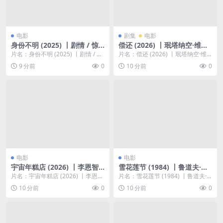
电影
剧集
电影
身份不明 (2025) 丨剧情 / 惊
偿还 (2026) 丨珉塔纳空·维查
悚丨多伦多电影节展映
努霍尔 / 托普塔普·凯蒙鲁昂主
片名：身份不明 (2025) 丨剧情 / 惊
片名：偿还 (2026) 丨珉塔纳空·维
演丨剧情 / 同性丨泰剧丨豆瓣
悚丨多伦多电影节展映 分类：电影
查努霍尔 / 托普塔普·凯蒙鲁昂主演
9 分前
0
10 分前
0
8.8分丨全10集
又...
丨剧...
电影
电影
宇宙年糕店 (2026) 丨李恩智 /
雪花莲节 (1984) 丨鲁道夫·霍
金美贤主演丨真人秀丨韩综
辛斯基 / 亚罗米尔·汉兹利克主
片名：宇宙年糕店 (2026) 丨李恩智
片名：雪花莲节 (1984) 丨鲁道夫·
演丨喜剧丨豆瓣8.1分丨又名:
/ 金美贤主演丨真人秀丨韩综 分
霍辛斯基 / 亚罗米尔·汉兹利克主演
10 分前
0
10 分前
0
雪绒花的盛典
类：综...
丨喜...