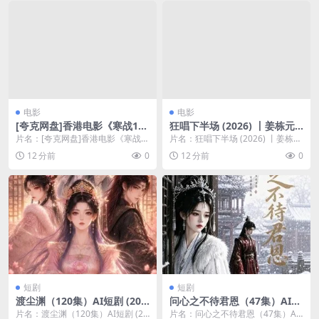
电影
电影
[夸克网盘]香港电影《寒战199
狂唱下半场 (2026) 丨姜栋元 /
4》（2026）剧情 / 动作 / 犯
严泰九主演丨剧情 / 喜剧丨韩
片名：[夸克网盘]香港电影《寒战1
片名：狂唱下半场 (2026) 丨姜栋元
罪 豆瓣7.1
国电影丨又名: 狂野之歌
994》（2026）剧情 / 动作 / 犯罪
/ 严泰九主演丨剧情 / 喜剧丨韩国
12 分前
0
12 分前
0
...
电...
短剧
短剧
渡尘渊（120集）AI短剧 (202
问心之不待君恩（47集）AI短
6)
剧 (2026)
片名：渡尘渊（120集）AI短剧 (20
片名：问心之不待君恩（47集）AI