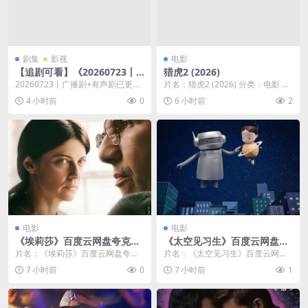
剧集
影视
电影
【追剧可看】《20260723丨
猎虎2 (2026)
广播剧+有声剧》 2026 夸克网
20260723丨广播剧+有声剧已更新
片名：猎虎2 (2026) 分类：电影 年
盘资源 高清全集
高清资源，支持百度网盘保存，资
份：2026 详情介绍 夸克网盘 百
4 小时前
0
6 小时前
2
源入口持续维...
度...
电影
电影
《埃莉莎》百度云网盘夸克下
《太空见习生》百度云网盘夸
载.阿里云盘.中字.(2025)
克下载.阿里云盘.中字.(2025)
片名：《埃莉莎》百度云网盘夸克
片名：《太空见习生》百度云网盘
下载.阿里云盘.中字.(2025) 分类：
夸克下载.阿里云盘.中字.(2025) 分
7 小时前
0
7 小时前
1
电影 又...
类：电影...