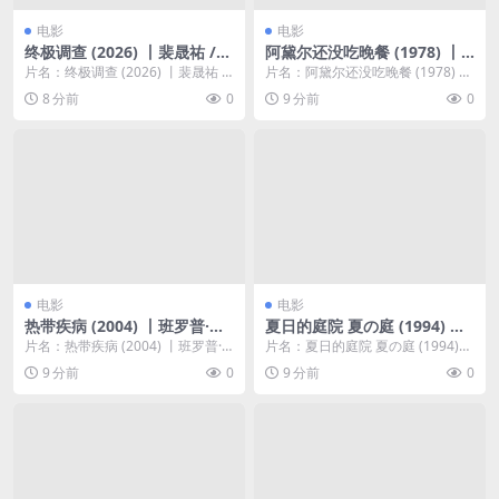
电影
电影
终极调查 (2026) 丨裴晟祐 /
阿黛尔还没吃晚餐 (1978) 丨
郑家蓝主演丨剧情 / 动作丨韩
米哈乌·多科罗曼斯基 / 米洛斯
片名：终极调查 (2026) 丨裴晟祐 /
片名：阿黛尔还没吃晚餐 (1978) 丨
国电影丨又名: 终极搜查(台)
·科佩基主演丨喜剧 / 科幻丨豆
郑家蓝主演丨剧情 / 动作丨韩国电
米哈乌·多科罗曼斯基 / 米洛斯·科佩
8 分前
0
9 分前
0
瓣8.0分丨又名: 点心
影...
基...
电影
电影
热带疾病 (2004) 丨班罗普·洛
夏日的庭院 夏の庭 (1994) 丨
罗伊 / 萨卡达·卡温巴迪主演丨
三国连太郎 / 坂田直树主演丨
片名：热带疾病 (2004) 丨班罗普·
片名：夏日的庭院 夏の庭 (1994)
剧情 / 爱情丨泰国电影丨[戛
剧情 / 喜剧丨日本电影丨又名:
洛罗伊 / 萨卡达·卡温巴迪主演丨剧
丨三国连太郎 / 坂田直树主演丨剧
9 分前
0
9 分前
0
纳]主竞赛单元 金棕榈奖 提名
夏之庭
情 ...
情 /...
丨豆瓣8.0分丨又名: 夏夜迷情