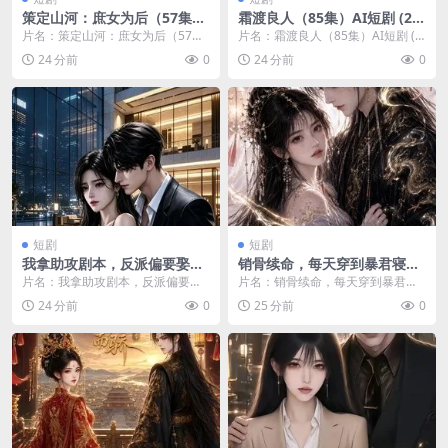
策定山河：庶女为后（57集）
霜渡良人（85集）AI短剧 (20
AI短剧 (2026)
26)
片名：策定山河：庶女为后（57
片名：霜渡良人（85集）AI短剧 (2
集）AI短剧 (2026) 分类：短剧 年
026) 分类：短剧 年份：2026 详
24 分前
0
24 分前
0
份：20...
情...
短剧
短剧
我拿助攻剧本，反派偏要娶我
销骨续命，每天穿到暴君寝宫
（39集）AI短剧 (2026)
吸龙气（100集）AI短剧 (202
片名：我拿助攻剧本，反派偏要娶
片名：销骨续命，每天穿到暴君寝
6)
我（39集）AI短剧 (2026) 分类：短
宫吸龙气（100集）AI短剧 (2026)
24 分前
0
25 分前
0
剧 年...
分类：...