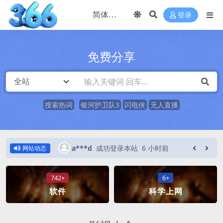
登录
免费分享
搜索热词
银河护卫队3
闪电侠
无人直播
时前
a***d
成功登录本站
6 小时前
网站动态
742+
6+
软件
科学上网