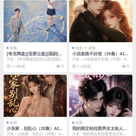
剧集
短剧
读物
[夸克网盘][迅雷云盘][国剧]
小说套路不好使（35集）AI短
《天才，女友》（2026）剧
剧 (2026)
片名：[夸克网盘][迅雷云盘][国剧]
片名：小说套路不好使（35集）AI
情 / 爱情
《天才，女友》（2026）剧情 / 爱
短剧 (2026) 分类：电影 年份：202
1 小时前
0
1 小时前
0
情 ...
6...
短剧
短剧
少东家，别乱心（20集）AI短
我的限定柏拉图男友太粘人
剧 (2026)
（99集）AI短剧 (2026)
片名：少东家，别乱心（20集）AI
片名：我的限定柏拉图男友太粘人