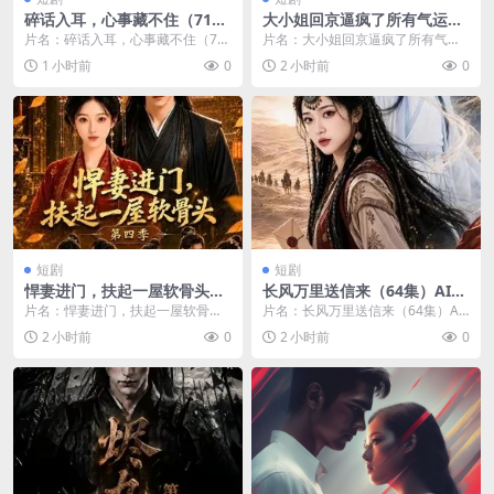
碎话入耳，心事藏不住（71
大小姐回京逼疯了所有气运主
集）AI短剧 (2026)
角第二季（81集）AI短剧 (20
片名：碎话入耳，心事藏不住（71
片名：大小姐回京逼疯了所有气运
26)
集）AI短剧 (2026) 分类：短剧 年
主角第二季（81集）AI短剧 (2026)
1 小时前
0
2 小时前
0
份：2...
分类：...
短剧
短剧
悍妻进门，扶起一屋软骨头第
长风万里送信来（64集）AI短
四季（80集）AI短剧 (2026)
剧 (2026)
片名：悍妻进门，扶起一屋软骨头
片名：长风万里送信来（64集）AI
第四季（80集）AI短剧 (2026) 分
短剧 (2026) 分类：短剧 年份：202
2 小时前
0
2 小时前
0
类：短剧...
6...