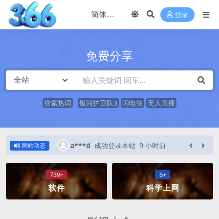
登录
免费分享
搜索热词
银河护卫队3
闪电侠
无人直播
时前
a***d
成功登录本站
9 小时前
网站动态
739+
6+
软件
科学上网