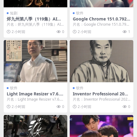
短剧
软件
烬九州第八季（119集）AI短
Google Chrome 151.0.7922.
剧 (2026)
109绿色便携版
片名：烬九州第八季（119集）AI
片名：Google Chrome 151.0.792
短剧 (2026) 分类：短剧 年份：202
2.109绿色便携版 分类：...
2 小时前
0
2 小时前
1
6...
软件
软件
Light Image Resizer v7.6.5.
Inventor Professional 202
176 中文绿色版
6.4.0 中文激活版
片名：Light Image Resizer v7.6.5.
片名：Inventor Professional 202
176 中文绿色版 ...
6.4.0 中文激活版 ...
2 小时前
0
2 小时前
0