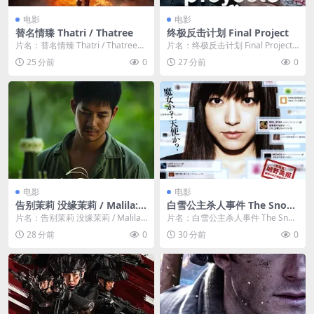
电影
电影
替名情臻 Thatri / Thatree
终极反击计划 Final Project
片名：替名情臻 Thatri / Thatree
片名：终极反击计划 Final Project
分类：电影 详情介绍 《替名情...
分类：电影 详情介绍 《终极反击...
25 分前
0
27 分前
0
电影
电影
告别茉莉 没缘茉莉 / Malila: T
白雪公主杀人事件 The Snow
he Farewell Flower
White Murder Case
片名：告别茉莉 没缘茉莉 / Malila:
片名：白雪公主杀人事件 The Sno
The Farewell Flow...
w White Murder Case 分...
28 分前
0
30 分前
0