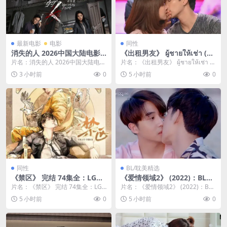
最新电影
电影
同性
消失的人 2026中国大陆电影
《出租男友》 ผู้ชายให้เช่า (20
悬疑惊悚犯罪佳作 豆瓣7.2分
19)：LGBT剧集剧情简介与夸
片名：消失的人 2026中国大陆电影
片名：《出租男友》 ผู้ชายให้เช่า (2
网盘在线看
克网盘资源
悬疑惊悚犯罪佳作 豆瓣7.2分 网盘
019)：LGBT剧集剧情简...
3 小时前
0
5 小时前
0
在线看...
同性
BL/耽美精选
《禁区》 完结 74集全：LGBT
《爱情领域2》 (2022)：BL剧
作品剧情简介与夸克网盘资源
集剧情简介与夸克网盘资源
片名：《禁区》 完结 74集全：LGB
片名：《爱情领域2》 (2022)：BL
T作品剧情简介与夸克网盘资源 分
剧集剧情简介与夸克网盘资源 分
5 小时前
0
5 小时前
0
类：其他资...
类：剧集 ...