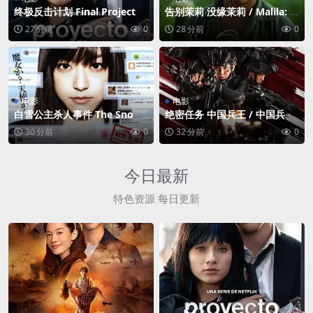
终极反击计划 Final Project
告别茉莉 没缘茉莉 / Malila: T
he Farewell Flower
27 分前
0
28 分前
0
电影
电影
白雪公主杀人事件 The Snow
绝密任务 中国兵王 / 中国兵王·
White Murder Case
绝密任务 / Operation Black-
30 分前
0
32 分前
0
ops
今日最新
特色资源 每日更新