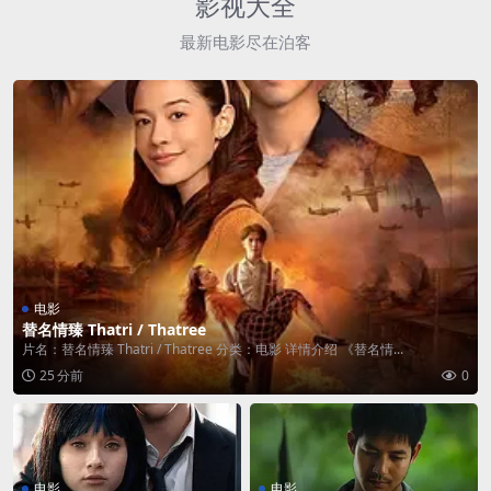
影视大全
最新电影尽在泊客
电影
替名情臻 Thatri / Thatree
片名：替名情臻 Thatri / Thatree 分类：电影 详情介绍 《替名情...
25 分前
0
电影
电影