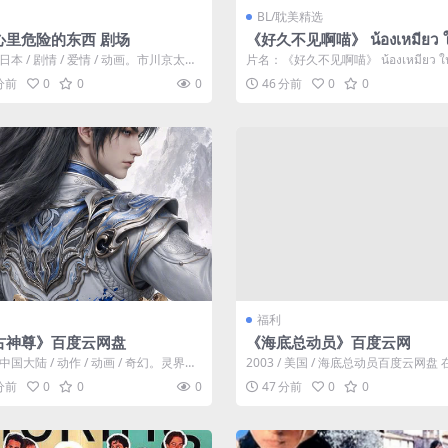
BL/耽美精选
心里危险的东西 剧场
《好久不见啊喵》 น้องเหมียว ใ
ผม (2022)：BL剧集剧情简
 / 日本 / 剧情 / 爱情 / 动画。市川京太郎
片名：《好久不见啊喵》 น้องเหมียว ใน
网盘资源
迷于《杀人大百...
ม (2022)：B...
 分前
0
0
0
46 分前
0
0
福利
古神尊》百度云网盘
《海底总动员》百度云网
 / 中国大陆 / 动作 / 动画 / 奇幻。灵界至
2003 / 美国 / 海底总动员百度云网盘
惨遭算计身死，...
看 迅雷下载。在澳洲大堡礁的...
 分前
0
0
0
47 分前
0
0