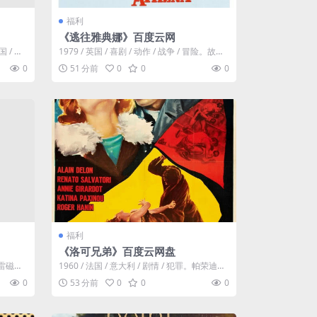
福利
《逃往雅典娜》百度云网
国 / 剧
1979 / 英国 / 喜剧 / 动作 / 战争 / 冒险。故事
发生在二次世界大...
0
51 分前
0
0
0
福利
《洛可兄弟》百度云网盘
迅雷磁力
1960 / 法国 / 意大利 / 剧情 / 犯罪。帕荣迪家
族男丁新旺，可惜生在...
0
53 分前
0
0
0