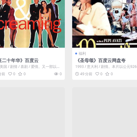
福利
狂二十年华》百度云
《圣母颂》百度云网盘夸
 / 美国 / 剧情 / 喜剧 / 爱情。又一部以刚
1993 / 意大利 / 剧情。本片以公元92
会却失去生活目...
难周为背景，以圣母往视修道...
 分前
0
0
0
49 分前
0
0