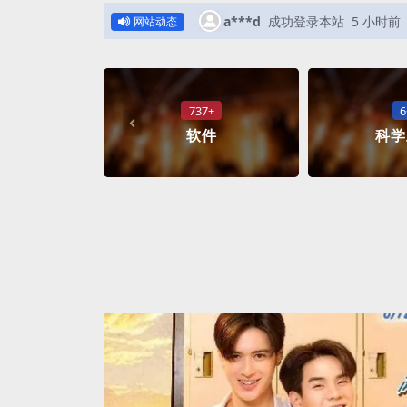
a***d
成功登录本站
5 小时前
网站动态
737+
6
软件
科学