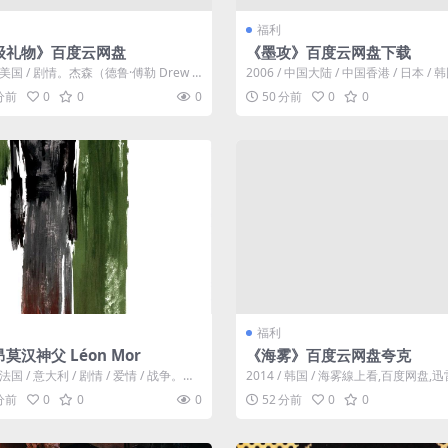
福利
级礼物》百度云网盘
《墨攻》百度云网盘下载
 / 美国 / 剧情。杰森（德鲁·傅勒 Drew F
2006 / 中国大陆 / 中国香港 / 日本 / 韩
 饰）与爷...
情 / 动作 /...
 分前
0
0
0
50 分前
0
0
福利
莫汉神父 Léon Mor
《海雾》百度云网盘夸克
/ 法国 / 意大利 / 剧情 / 爱情 / 战争。一
2014 / 韩国 / 海雾線上看,百度网盘,
俊的神父...
电驴ed2k下载,百度云盘...
 分前
0
0
0
52 分前
0
0