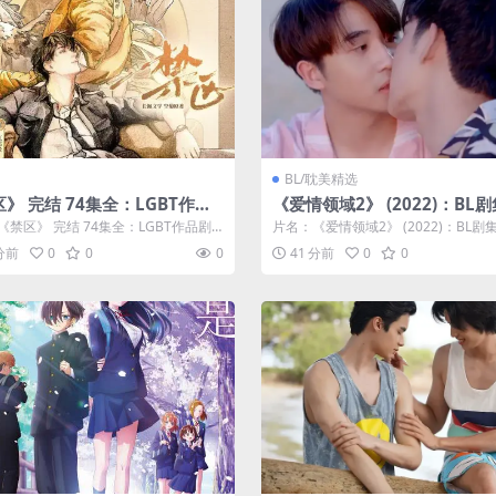
BL/耽美精选
》 完结 74集全：LGBT作品
《爱情领域2》 (2022)：BL
简介与夸克网盘资源
情简介与夸克网盘资源
《禁区》 完结 74集全：LGBT作品剧
片名：《爱情领域2》 (2022)：BL剧
与夸克网盘资源 分类：其他资...
介与夸克网盘资源 分类：剧集 ...
 分前
0
0
0
41 分前
0
0