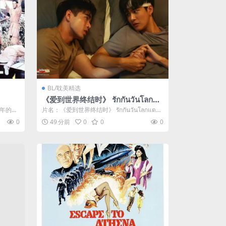
BL/耽美精选
《爱到世界终结时》 รักกันวันโลกแต
ก (2022)：BL剧集剧情简介与夸克
6年的受
片名：《爱到世界终结时》 รักกันวันโลกแตก
网盘资源
(2022)：BL剧集...
0
49 分前
0
0
0