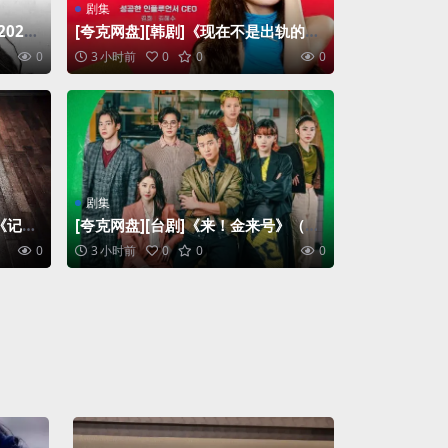
剧集
02
[夸克网盘][韩剧]《现在不是出轨的问
题》（2026）剧情 / 惊悚 豆瓣7.8
0
3 小时前
0
0
0
剧集
《记忆
[夸克网盘][台剧]《来！金来号》（20
豆瓣7.
26）剧情
0
3 小时前
0
0
0