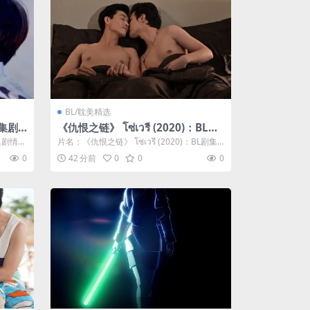
BL/耽美精选
剧集剧
《仇恨之链》 โซ่เวรี (2020)：BL剧
集剧情简介与夸克网盘资源
集剧情简
片名：《仇恨之链》 โซ่เวรี (2020)：BL剧集
剧情简介与夸克网盘资源...
0
42 分前
0
0
0