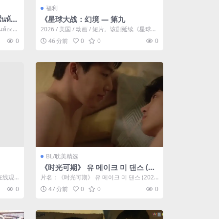
福利
นห้อง
《星球大战：幻境 — 第九
介与夸克
ห้องผ
2026 / 美国 / 动画 / 短片。该剧延续《星球大
战：幻境》的世界观，见证...
0
46 分前
0
0
0
BL/耽美精选
《时光可期》 유 메이크 미 댄스 (20
21)：BL剧集剧情简介与夸克网盘资
 在线观
片名：《时光可期》 유 메이크 미 댄스 (202
源
1)：BL剧集剧情简介与夸克网...
0
47 分前
0
0
0