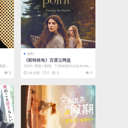
福利
《斯特林角》百度云网盘
黑色电影。
2026 / 美国 / 剧情。17岁的纽约少女Annie
（艾拉·鲁宾 饰）和双胞...
0
54 分前
0
0
0