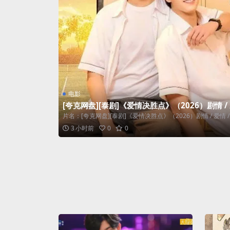
电影
[夸克网盘][泰剧]《爱情决胜点》（2026）剧情 / 
片名：[夸克网盘][泰剧]《爱情决胜点》（2026）剧情 / 爱情 / 同
3 小时前
0
0