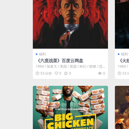
福利
福利
《六度战栗》百度云网盘
《火
1994 / 加拿大 / 美国 / 英国 / 科幻 / 惊悚 / 恐
1984 
怖。电影讲述...
战争。故
53 分前
0
0
0
53