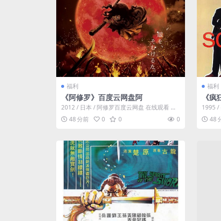
福利
福利
《阿修罗》百度云网盘阿
《疯
2012 / 日本 / 阿修罗百度云网盘 在线观看 迅
1995
雷下载。电影《阿修罗》讲述...
踏入社
48 分前
0
0
0
48