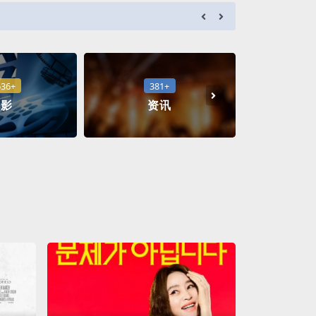
a***d
成功
636+
381+
1
电影
资讯