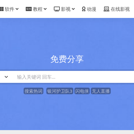
软件
教程
影视
动漫
在线影视
免费分享
搜索热词
银河护卫队3
闪电侠
无人直播