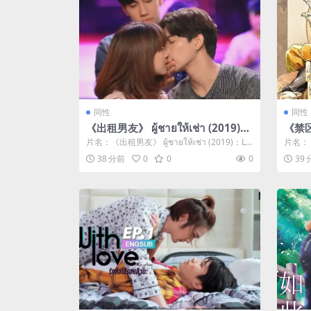
同性
同性
《出租男友》 ผู้ชายให้เช่า (2019)：
《禁区
LGBT剧集剧情简介与夸克网盘资源
剧情
片名：《出租男友》 ผู้ชายให้เช่า (2019)：LG
片名：
BT剧集剧情简...
情简介
38 分前
0
0
0
39