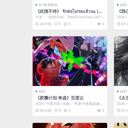
BL/耽美精选
福利
《此情不待》 รักต่อไม่รอแล้วนะ (20
《我
19)：BL剧集剧情简介与夸克网盘资
片名：《此情不待》 รักต่อไม่รอแล้วนะ (201
2026
源
9)：BL剧集剧...
是个沉
44 分前
0
0
0
45
福利
福利
《胶囊计划 奇迹》百度云
《太
2026 / 中国大陆 / 动画。“奇迹”代表着超越常
2026
规、突破限制，达到某种非凡...
尊太子
46 分前
0
0
0
47