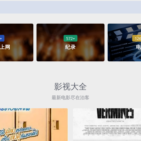
+
572+
12
上网
纪录
影视大全
最新电影尽在泊客