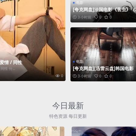
电影
[夸克网盘]法国电影《害虫》（2
3）恐怖 豆瓣5.1
3 小时前
0
0
电影
爱情 / 同性
[夸克网盘][迅雷云盘]韩国电影
性 分...
之夜》（2017）悬疑 / 惊悚 
0
3 小时前
0
0
5
今日最新
特色资源 每日更新