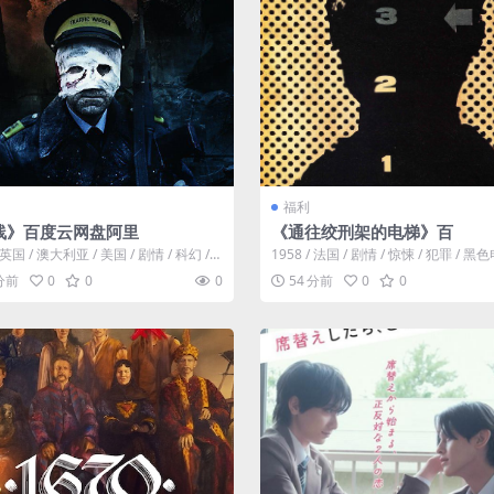
福利
线》百度云网盘阿里
《通往绞刑架的电梯》百
/ 英国 / 澳大利亚 / 美国 / 剧情 / 科幻 /
1958 / 法国 / 剧情 / 惊悚 / 犯罪 / 
事背...
前伞兵军官朱里安...
 分前
0
0
0
54 分前
0
0