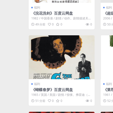
福利
福利
《浣花洗剑》百度云网盘
《超
1982 / 中国香港 / 剧情 / 动作。剧情描述关外
2006
雪山浣花宫至尊冰天老人（...
uller
49 分前
0
0
0
50
福利
福利
《蝴蝶春梦》百度云网盘
《莱昂
1965 / 英国 / 美国 / 剧情 / 惊悚。弗雷迪（特
1961 
伦斯·斯坦普 Ter...
个年轻英
51 分前
0
0
0
52