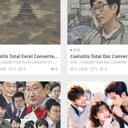
软件
tils Total Excel Converter
Coolutils Total Doc Conver
0.146
1.0.410.0
lutils Total Excel Converter v7.
片名：Coolutils Total Doc Converter 5
4...
小时前
0
0
0
2 小时前
0
0