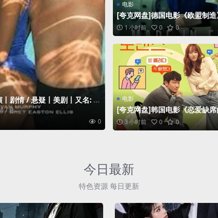
电影
[夸克网盘]德国电影《欧盟制造
025）剧情
1 小时前
0
0
电影
主演丨剧情 / 悬疑丨美剧丨又名: 纯
[夸克网盘]韩国电影《恋爱缺
 悬...
史》（2021）爱情 豆瓣6.8
0
3 小时前
0
0
今日最新
特色资源 每日更新