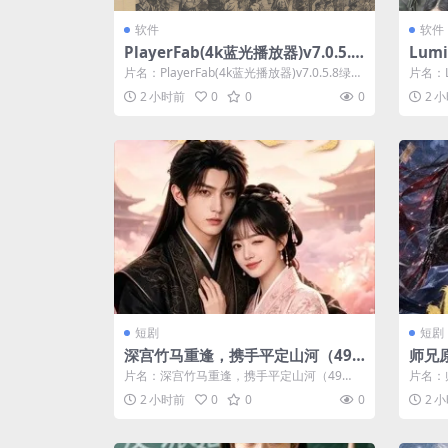
软件
软件
PlayerFab(4k蓝光播放器)v7.0.5.8
Lumi
绿色便携版
176
片名：PlayerFab(4k蓝光播放器)v7.0.5.8绿色
片名：Lu
便携版 分类：软件...
26绿色
2 小时前
0
0
0
2 
短剧
短剧
深宫竹马重逢，携手平定山河（49
师兄原
集）AI短剧 (2026)
26)
片名：深宫竹马重逢，携手平定山河（49
片名：师
集）AI短剧 (2026) 分类：短剧 年...
6) 分
2 小时前
0
0
0
2 