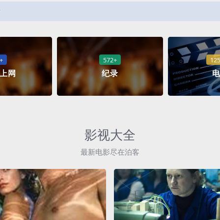
前
+
572+
12
上网
纪录
影视大全
最新电影尽在泊客