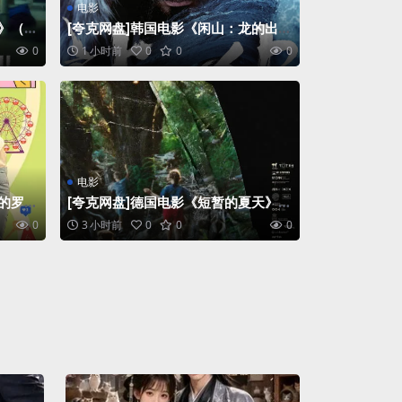
电影
》（2
[夸克网盘]韩国电影《闲山：龙的出
现》（2022）剧情 / 动作 / 历史 / 战
0
1 小时前
0
0
0
争 豆瓣6.3
电影
席的罗曼
[夸克网盘]德国电影《短暂的夏天》
（2025）剧情
0
3 小时前
0
0
0