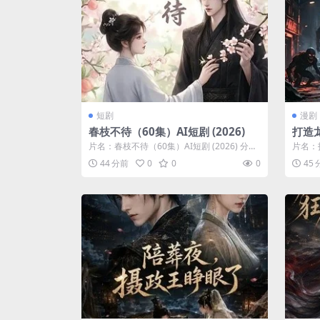
短剧
漫剧
春枝不待（60集）AI短剧 (2026)
打造
交国家
片名：春枝不待（60集）AI短剧 (2026) 分
片名：
类：短剧 年份：2026 详情...
国家（6
44 分前
0
0
0
45