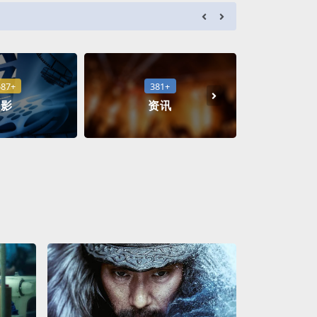
a***d
成功
587+
381+
1
电影
资讯