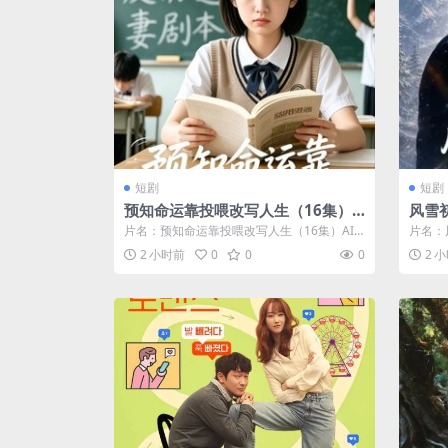
短剧
短剧
预知命运靠投喂改写人生（16集）A
风雪
I短剧 (2026)
剧 (2
片名：预知命运靠投喂改写人生（16集）AI
片名：
短剧 (2026) 分类：短剧 年份：...
(2026
2 小时前
0
0
0
2 