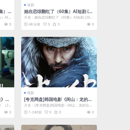
短剧
集）A
她在恋综翻红了（60集）AI短剧 (20
26)
）AI
片名：她在恋综翻红了（60集）AI短剧 (202
6) 分类：短剧 年份：2026...
0
48 分前
0
0
0
电影
造》
[夸克网盘]韩国电影《闲山：龙的出
现》（2022）剧情 / 动作 / 历
》（20
片名：[夸克网盘]韩国电影《闲山：龙的出
史 / 战争 豆瓣6.3
现》（2022）剧情 / 动作 / 历史...
0
1 小时前
0
0
0