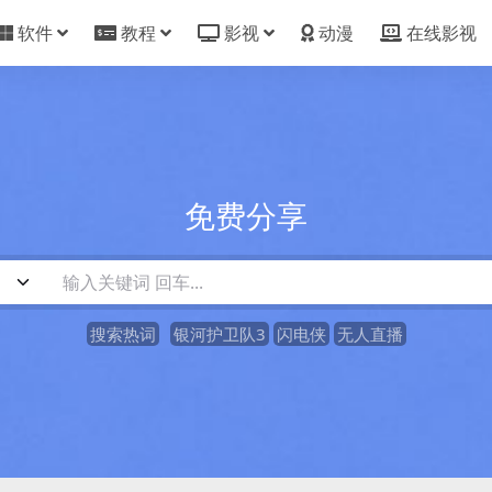
软件
教程
影视
动漫
在线影视
免费分享
搜索热词
银河护卫队3
闪电侠
无人直播