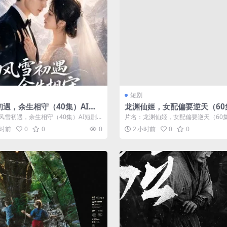
短剧
初遇，余生相守（40集）AI短
龙渊仙姬，女配偏要逆天（60
026)
I短剧 (2026)
风雪初遇，余生相守（40集）AI短剧
片名：龙渊仙姬，女配偏要逆天（60集
) 分类：短剧 年份：20...
短剧 (2026) 分类：短剧 年份：...
小时前
0
0
0
2 小时前
0
0