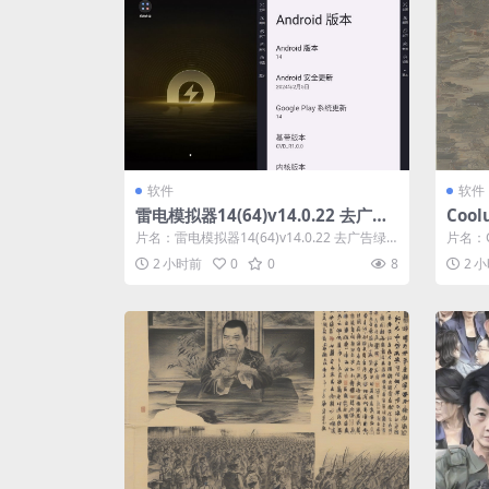
软件
软件
雷电模拟器14(64)v14.0.22 去广告
Coolu
绿色纯净版
v7.1.
片名：雷电模拟器14(64)v14.0.22 去广告绿
片名：Coo
色纯净版 分类：软件 详情...
1....
2 小时前
0
0
8
2 