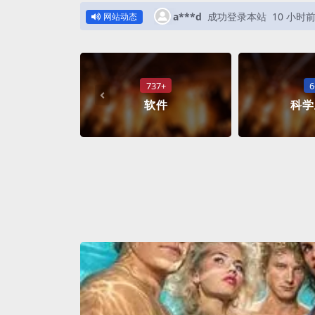
a***d
成功登录本站
10 小时
网站动态
737+
6
软件
科学