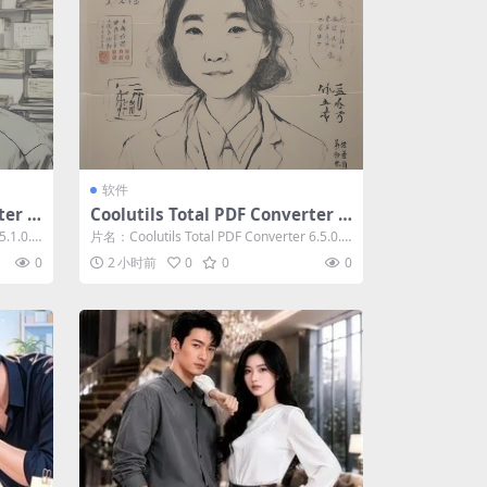
软件
ter 5.
Coolutils Total PDF Converter 6.
5.0.188.0
.1.0.
片名：Coolutils Total PDF Converter 6.5.0.
1...
0
2 小时前
0
0
0