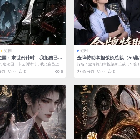
短剧
短剧
龙国：末世倒计时，我把自己上
金牌特助拿捏傲娇总裁（50集
（61集）漫剧 (2026)
短剧 (2026)
打造龙国：末世倒计时，我把自己上交
片名：金牌特助拿捏傲娇总裁（50集）
1集）漫剧 (2026) 分类：...
剧 (2026) 分类：短剧 年份：2...
 分前
0
0
0
45 分前
0
0