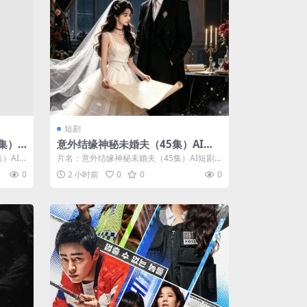
短剧
集）A
意外结缘神秘未婚夫（45集）AI短
剧 (2026)
）AI
片名：意外结缘神秘未婚夫（45集）AI短剧
(2026) 分类：短剧 年份：20...
0
2 小时前
0
0
0