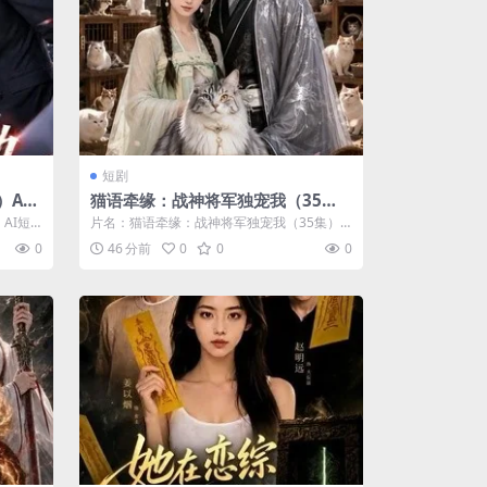
短剧
）AI
猫语牵缘：战神将军独宠我（35
集）AI短剧 (2026)
AI短
片名：猫语牵缘：战神将军独宠我（35集）A
I短剧 (2026) 分类：短剧 年份...
0
46 分前
0
0
0