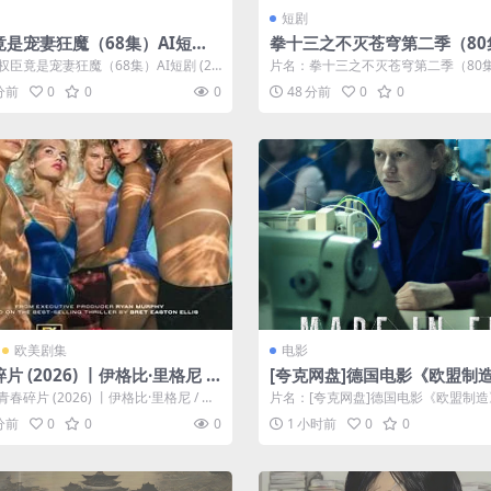
短剧
竟是宠妻狂魔（68集）AI短剧
拳十三之不灭苍穹第二季（80
)
I短剧 (2026)
权臣竟是宠妻狂魔（68集）AI短剧 (20
片名：拳十三之不灭苍穹第二季（80集
分类：短剧 年份：202...
短剧 (2026) 分类：短剧 年份：...
 分前
0
0
0
48 分前
0
0
欧美剧集
电影
片 (2026) 丨伊格比·里格尼 /
[夸克网盘]德国电影《欧盟制
基尔主演丨剧情 / 悬疑丨美剧
（2025）剧情
春碎片 (2026) 丨伊格比·里格尼 / 荷
片名：[夸克网盘]德国电影《欧盟制造
: 纯真碎片
主演丨剧情 / 悬...
25）剧情 分类：电影 类型：剧情 ...
 分前
0
0
0
1 小时前
0
0