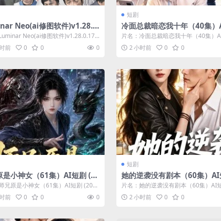
短剧
nar Neo(ai修图软件)v1.28.0.
冷面总裁暗恋我十年（40集）
26绿色便携版
剧 (2026)
minar Neo(ai修图软件)v1.28.0.176
片名：冷面总裁暗恋我十年（40集）A
便携版...
(2026) 分类：短剧 年份：20...
小时前
0
0
0
2 小时前
0
0
短剧
是小神女（61集）AI短剧 (20
她的逆袭没有剧本（60集）A
(2026)
兄原是小神女（61集）AI短剧 (202
片名：她的逆袭没有剧本（60集）AI短剧
类：短剧 年份：2026...
26) 分类：短剧 年份：202...
小时前
0
0
0
2 小时前
0
0