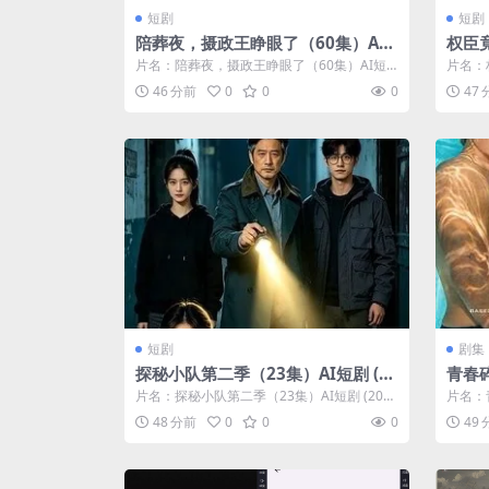
短剧
短剧
陪葬夜，摄政王睁眼了（60集）AI
权臣
短剧 (2026)
(2026
片名：陪葬夜，摄政王睁眼了（60集）AI短
片名：
剧 (2026) 分类：短剧 年份：2...
26) 
46 分前
0
0
0
47
短剧
剧集
探秘小队第二季（23集）AI短剧 (20
青春碎
26)
荷默·
片名：探秘小队第二季（23集）AI短剧 (202
片名：青
丨又名
6) 分类：短剧 年份：2026...
默·基尔
48 分前
0
0
0
49