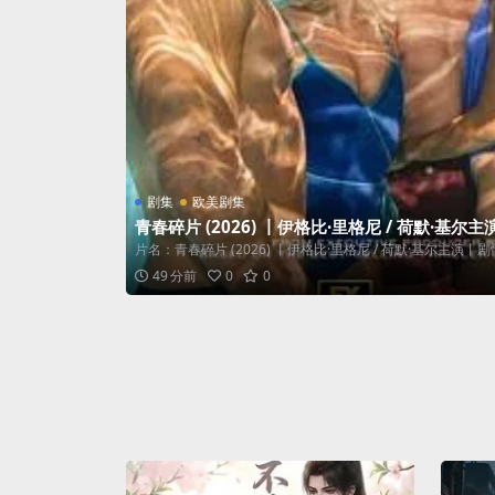
剧集
欧美剧集
青春碎片 (2026) 丨伊格比·里格尼 / 荷默·基尔
真碎片
片名：青春碎片 (2026) 丨伊格比·里格尼 / 荷默·基尔主演丨剧情 /
49 分前
0
0