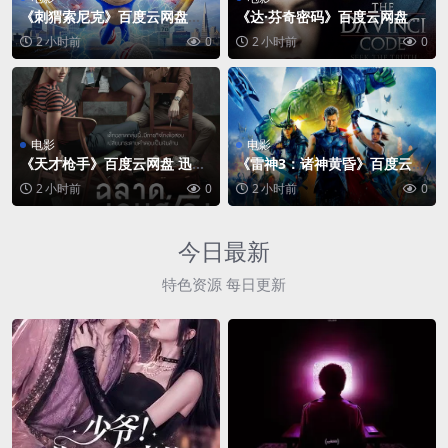
《刺猬索尼克》百度云网盘夸
《达·芬奇密码》百度云网盘夸
克下载.阿里云盘.中字.(2020)
克下载.阿里云盘.中字.(2006)
2 小时前
0
2 小时前
0
电影
电影
《天才枪手》百度云网盘 迅雷
《雷神3：诸神黄昏》百度云网
阿里下载.HD1080P.泰语中字.
盘夸克下载.阿里云盘.中字.(20
2 小时前
0
2 小时前
0
（2017）
16)
今日最新
特色资源 每日更新