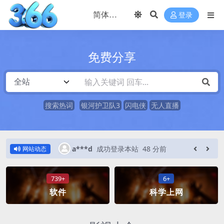
登录
免费分享
搜索热词
银河护卫队3
闪电侠
无人直播
分前
a***d
成功登录本站
2 小时前
网站动态
739+
6+
软件
科学上网