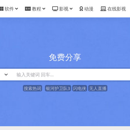
软件
教程
影视
动漫
在线影视
免费分享
搜索热词
银河护卫队3
闪电侠
无人直播