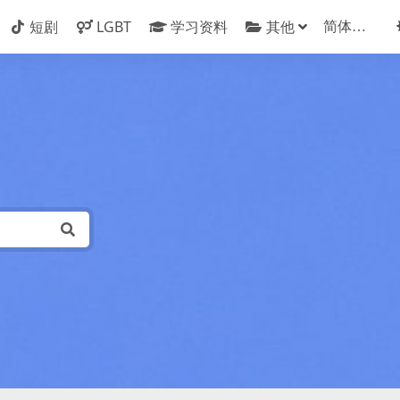
短剧
LGBT
学习资料
其他