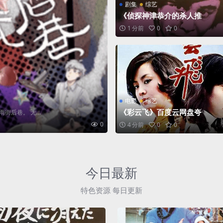
剧集
综艺
《侦探神津恭介的杀人推
1 分前
0
0
电影
综艺
《彩云飞》百度云网盘夸
街后巷。 无...
0
4 分前
0
0
今日最新
特色资源 每日更新