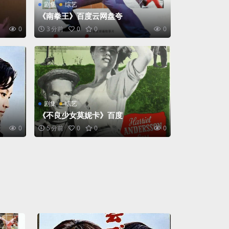
剧集
综艺
《南拳王》百度云网盘夸
0
3 分前
0
0
0
剧集
综艺
《不良少女莫妮卡》百度
0
5 分前
0
0
0