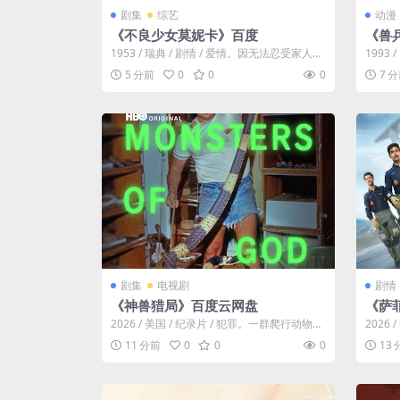
剧集
综艺
动漫
《不良少女莫妮卡》百度
《兽
1953 / 瑞典 / 剧情 / 爱情。因无法忍受家人所
1993
带来的压力，少女莫妮卡（...
网盘,迅
5 分前
0
0
0
7 
剧集
电视剧
剧情
《神兽猎局》百度云网盘
《萨
2026 / 美国 / 纪录片 / 犯罪。一群爬行动物狂
2026
热分子建立起全球走私帝国...
争为背
11 分前
0
0
0
13