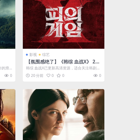
影视
综艺
【氛围感绝了】《韩综 血战X》 202
6 夸克网盘资源 高清全集
城市的滑
韩综 血战X已更新高清资源，适合关注韩剧、
综艺高热度、高分剧的用户，支持夸克网盘...
0
20 分前
0
0
0