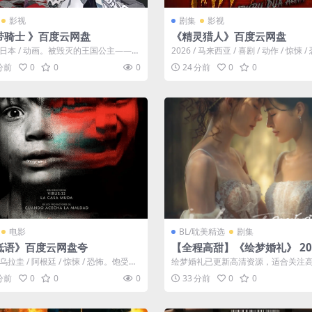
影视
剧集
影视
带骑士 》百度云网盘
《精灵猎人》百度云网盘
 / 日本 / 动画。被毁灭的王国公主——萨
2026 / 马来西亚 / 喜剧 / 动作 / 惊悚 
厄“内尔伽勒”夺走了...
这是一位精英警察...
 分前
0
0
0
24 分前
0
0
电影
BL/耽美精选
剧集
低语》百度云网盘夸
【全程高甜】《绘梦婚礼》 202
克网盘资源 1080P全集
 / 乌拉圭 / 阿根廷 / 惊悚 / 恐怖。饱受父
绘梦婚礼已更新高清资源，适合关注
虐待的兄妹露西...
韩剧、古装女频的用户，支持夸克网
 分前
0
0
0
33 分前
0
0
存，...