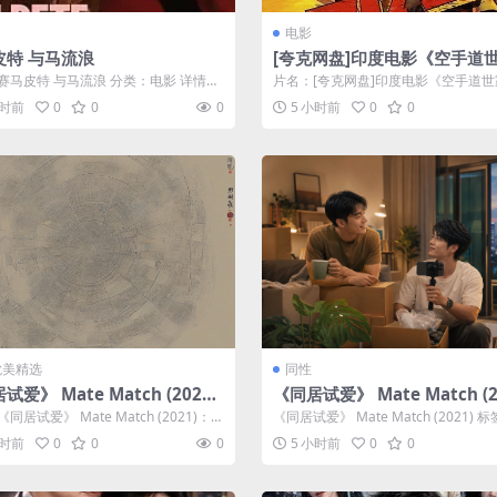
电影
皮特 与马流浪
[夸克网盘]印度电影《空手道
（2026）动作
赛马皮特 与马流浪 分类：电影 详情介
片名：[夸克网盘]印度电影《空手道世
赛马皮特》免费在线观看，提供高...
（2026）动作 分类：电影 类型：动作..
小时前
0
0
0
5 小时前
0
0
/耽美精选
同性
试爱》 Mate Match (202
《同居试爱》 Mate Match (2
：BL剧集剧情简介与夸克网盘资
同居试爱》 Mate Match (2021)：B
《同居试爱》 Mate Match (2021) 
情简介与夸克网...
爱同居 室友选择 V...
小时前
0
0
0
5 小时前
0
0