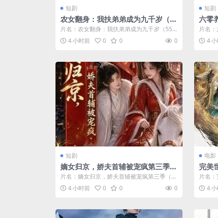
短剧
短剧
农女翻身：我扶弟弟成为九千岁（5
六零
5集）AI短剧 (2026)
AI短剧
片名：农女翻身：我扶弟弟成为九千岁（55
片名：
集）AI短剧 (2026) 分类：短剧 ...
短剧 (2
4 小时前
0
0
0
4 
短剧
电影
嫡女归京，娇夫首辅被宠疯第三季
完美
（100集）AI短剧 (2026)
剧场
片名：嫡女归京，娇夫首辅被宠疯第三季（1
片名：
焚天 
00集）AI短剧 (2026) 分类：短...
场版之九
4 小时前
0
0
0
4 
fect 
ions 
erfe