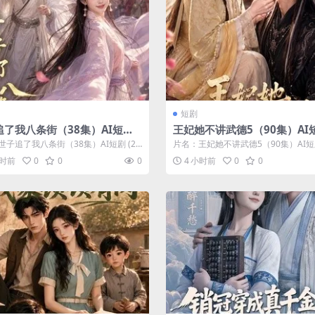
短剧
追了我八条街（38集）AI短剧
王妃她不讲武德5（90集）AI短
)
026)
世子追了我八条街（38集）AI短剧 (20
片名：王妃她不讲武德5（90集）AI短剧
分类：短剧 年份：202...
6) 分类：短剧 年份：202...
小时前
0
0
0
4 小时前
0
0