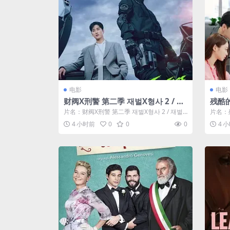
miti
电影
电影
财阀X刑警 第二季 재벌X형사 2 / 재
残酷的
벌X형사2 / 财阀X刑警 2 / 财阀X刑
d Bl
片名：财阀X刑警 第二季 재벌X형사 2 / 재벌X
片名：残
警2 / Flex x Cop2 / 纨绔子弟(韩国
형사2 / 财阀X刑警 2 ...
looded 
4 小时前
0
0
0
4 
版)