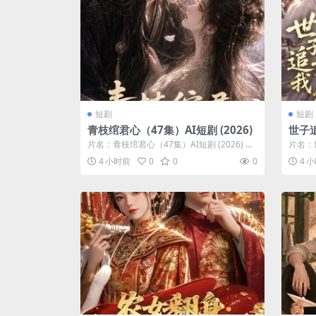
短剧
短剧
青枝绾君心（47集）AI短剧 (2026)
世子
(2026
片名：青枝绾君心（47集）AI短剧 (2026) 分
片名：
类：短剧 年份：2026 详...
26) 
4 小时前
0
0
0
4 