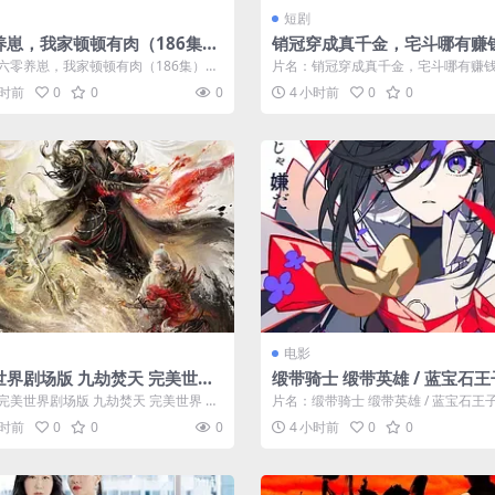
短剧
养崽，我家顿顿有肉（186集）
销冠穿成真千金，宅斗哪有赚
 (2026)
（70集）AI短剧 (2026)
六零养崽，我家顿顿有肉（186集）AI
片名：销冠穿成真千金，宅斗哪有赚钱
026) 分类：短剧 年份...
0集）AI短剧 (2026) 分类：短剧...
小时前
0
0
0
4 小时前
0
0
电影
世界剧场版 九劫焚天 完美世界
缎带骑士 缎带英雄 / 蓝宝石王子
版之九劫焚天 / 完美世界之九劫
he Ribbon Hero
完美世界剧场版 九劫焚天 完美世界 剧
片名：缎带骑士 缎带英雄 / 蓝宝石王子 /
/ 完美世界剧场版 第二部 / Per
劫焚天 / 完美世界之九劫焚...
Ribbon Hero 分...
小时前
0
0
0
4 小时前
0
0
World Movie: Nine Tribulat
Incinerate the Heavens / P
ct World Movie: Nine Cala