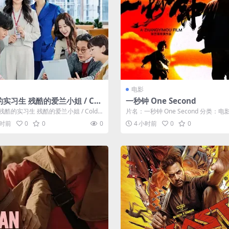
es Burning Heaven
电影
实习生 残酷的爱兰小姐 / Col
一秒钟 One Second
ooded Intern
酷的实习生 残酷的爱兰小姐 / Cold B
片名：一秒钟 One Second 分类：电
Intern ...
介绍 《一秒钟》免费在线观看...
小时前
0
0
0
4 小时前
0
0