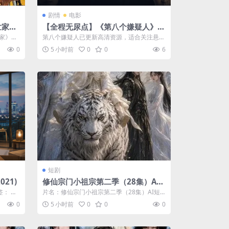
剧情
电影
世家》
【全程无尿点】《第八个嫌疑人》 2
023 夸克网盘资源 4K高清
家》
第八个嫌疑人已更新高清资源，适合关注悬疑
.
犯罪、高分剧、BE虐恋的用户，支持夸克网...
0
5 小时前
0
0
6
短剧
021)
修仙宗门小祖宗第二季（28集）AI
短剧 (2026)
标签： 试
片名：修仙宗门小祖宗第二季（28集）AI短
剧 (2026) 分类：短剧 年份：2...
0
5 小时前
0
0
0