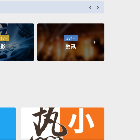
l****f
成功
717+
381+
1
电影
资讯