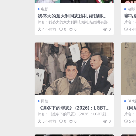
电影
电影
我盛大的意大利同志婚礼 结婚哪有
赛马
那么男(台) / Matrimonio italiano
片名：我盛大的意大利同志婚礼 结婚哪有那
片名：
/ My Big Gay Italian Wedding
么男(台) / Matrimonio i...
绍 《
4 小时前
0
0
0
4 
同性
BL
《凛冬下的罪恶》 (2026)：LGBT剧
《同居
集剧情简介与夸克网盘资源
1)
片名：《凛冬下的罪恶》 (2026)：LGBT剧集
片名：《
源
剧情简介与夸克网盘资源 分类：...
L剧集剧
5 小时前
0
0
0
5 