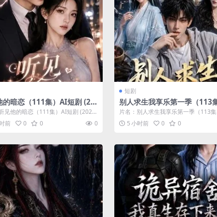
短剧
的暗恋（111集）AI短剧 (20
别人求生我享乐第一季（113集
短剧 (2026)
见他的暗恋（111集）AI短剧 (2026)
片名：别人求生我享乐第一季（113集
剧 年份：2026...
剧 (2026) 分类：短剧 年份：...
小时前
0
0
0
5 小时前
0
0