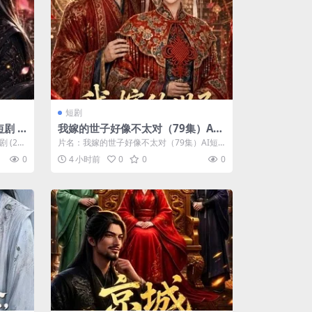
短剧
剧 (2
我嫁的世子好像不太对（79集）AI
短剧 (2026)
 (202
片名：我嫁的世子好像不太对（79集）AI短
剧 (2026) 分类：短剧 年份：2...
0
4 小时前
0
0
0