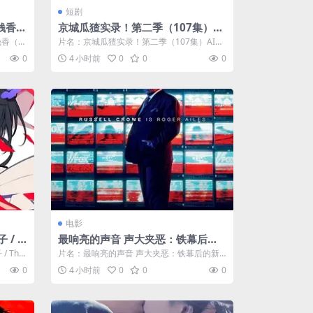
短剧
钱香
京城瓜猹实录！第二季（107集）AI
短剧 (2026)
香（7
片名：京城瓜猹实录！第二季（107集）AI短
剧 (2026) 分类：短剧 年份：...
0
4 小时前
0
0
0
电影
 / T
最响亮的声音 声大夹恶：铁幕后的
新闻王国(港) / 房间里最响亮的声音
 The
片名：最响亮的声音 声大夹恶：铁幕后的新
/ The Loudest Voice in the Roo
闻王国(港) / 房间里最响亮的声音 /...
0
4 小时前
0
0
0
m / Secure and Hold: The Last D
ays of Roger Ailes