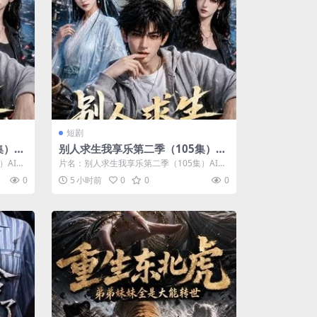
短剧
）AI
别人求生我享乐第二季（105集）AI
短剧 (2026)
）AI短
片名：别人求生我享乐第二季（105集）AI短
剧 (2026) 分类：短剧 年份：...
0
5 小时前
0
0
0