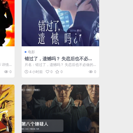
电影
错过了，遗憾吗？ 失恋后也不必做
的12件事 / Be Yourself
影 详情
片名：错过了，遗憾吗？ 失恋后也不必做的1
2件事 / Be Yourself 分...
0
4 小时前
0
0
0