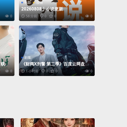
电影
读物
20260808丨小说更新
0
58 分前
0
0
0
剧集
载.阿
《财阀X刑警 第二季》百度云网盘夸
克下载.阿里云盘.中字.(2026)
0
1 小时前
0
0
0