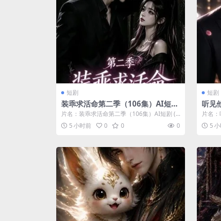
短剧
短剧
装乖求活命第二季（106集）AI短剧
听见他
(2026)
26)
片名：装乖求活命第二季（106集）AI短剧 (2
片名：听
026) 分类：短剧 年份：20...
分类：短
5 小时前
0
0
0
5 