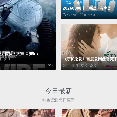
电影
音频
20260808丨广播剧+有声剧
57 分前
0
0
剧集
 惊悚 / 灾难 豆瓣6.7
《守护之爱》百度云网盘夸克下
 灾难...
里云盘.中字.(2026)
0
1 小时前
0
0
今日最新
特色资源 每日更新