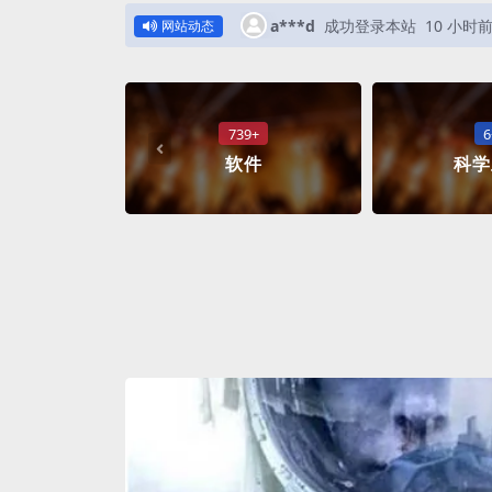
a***d
成功登录本站
10 小时
网站动态
739+
6
软件
科学