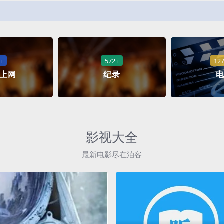
前
+
572+
12
上网
纪录
影视大全
最新电影尽在泊客