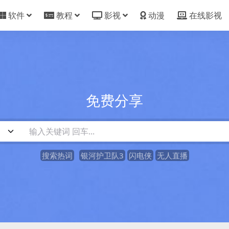
软件
教程
影视
动漫
在线影视
免费分享
搜索热词
银河护卫队3
闪电侠
无人直播