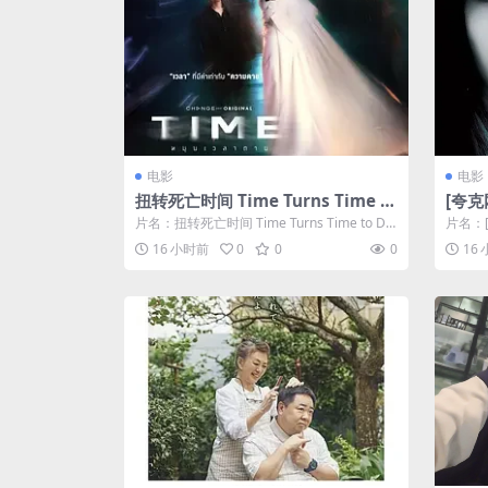
电影
电影
扭转死亡时间 Time Turns Time to
[夸克
Die / Death Time / Time Hmun
6）恐
片名：扭转死亡时间 Time Turns Time to Die
片名：
Wela Tay / Time หมุนเวลาตาย
/ Death...
恐怖 豆
16 小时前
0
0
0
16