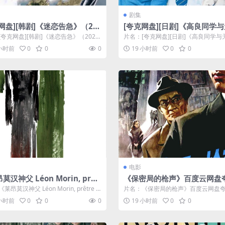
剧集
网盘][韩剧]《迷恋告急》（20
[夸克网盘][日剧]《高良同学
喜剧 / 爱情 / 同性 豆瓣6.5
同学》（2022）爱情 / 同性 豆
[夸克网盘][韩剧]《迷恋告急》（202
片名：[夸克网盘][日剧]《高良同学与
/ 爱情 / 同性 豆瓣...
学》（2022）爱情 / 同性 豆瓣...
 小时前
0
0
0
19 小时前
0
0
电影
莫汉神父 Léon Morin, prêt
《保密局的枪声》百度云网盘
(1961)》百度云网盘夸克下载.阿
载.阿里云盘.中字.(1979)
昂莫汉神父 Léon Morin, prêtre (1
片名：《保密局的枪声》百度云网盘
.中字.(1961)
百度云...
载.阿里云盘.中字.(1979) 分类：电...
 小时前
0
0
0
19 小时前
0
0