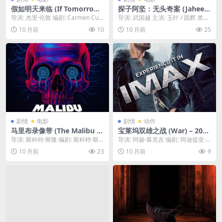
假如明天来临 (If Tomorrow
探子阿坚：无头奇案 (Jaheem
Comes) – 1986 – 剧情/惊悚/
the Spy: The Headless Cas
导演: 杰里·伦敦 编剧: Carmen Culv
导演: 武国越 主演: 玉叶 / 国辉 类型:
犯罪 – 夸克网盘/百度网盘免
e) – 2023 – 喜剧/悬疑 – 夸克
er / 西德尼·谢尔顿 资源...
犯罪 / 古装 又名: Dete...
10 月前
10
10 月前
25
费下载 💎一位被冤入狱的银
网盘/百度网盘免费下载 🇹🇭糊
行职员，出狱后华丽变身，成
涂侦探阿坚接到一桩离奇的无
为一名游走于上流社会、技艺
头命案，在寻找真相的过程
高超的珠宝大盗。💎｜ US
中，引发了一系列令人捧腹的
乌龙事件。🇹🇭｜ TH
剧情
电影
剧情
动作
马里布录像带 (The Malibu Ta
宝莱坞双雄之战 (War) – 2019
pes) – 2019 – 恐怖 – 夸克网
– 动作/惊悚 – 夸克网盘/百度
导演: 斯科特·斯隆 编剧: 斯科特·斯
导演: 阿扬·慕克吉 编剧: 阿迪提亚·
盘/百度网盘免费下载 📹四名
网盘免费下载 🇮🇳一名印度特
隆 资源下载：马里布录像带下载阿
乔普拉 / 什里达·拉加万 / 阿巴斯·...
10 月前
23
10 月前
9
高中毕业生在马里布失踪，一
工被指派追捕并消灭他曾经的
里云盘,...
年后，他们留下的录像带被发
导师，后者已经叛变，一场全
现，揭示了他们生命最后时刻
球范围的猫鼠游戏就此展开。
的恐怖遭遇。📹｜ US
🇮🇳｜ IN