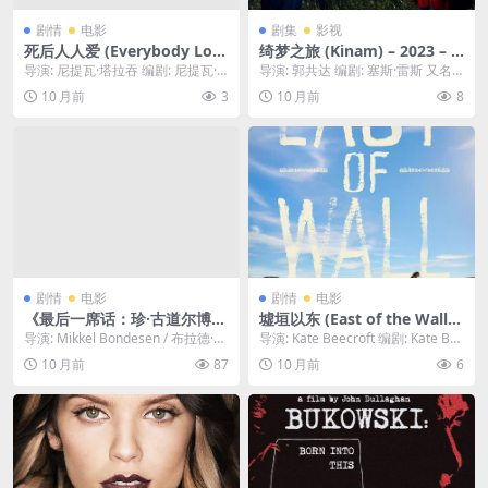
剧情
电影
剧集
影视
死后人人爱 (Everybody Lov
绮梦之旅 (Kinam) – 2023 – /
es Me When I’m Dead) – 20
奇幻 – 夸克网盘/百度网盘/迅
导演: 尼提瓦·塔拉吞 编剧: 尼提瓦·
导演: 郭共达 编剧: 塞斯·雷斯 又名:
25 – – 夸克网盘/百度网盘免费
雷网盘免费下载🦋两个陌生人
塔拉吞 资源下载：死后人人爱下载
白日梦接梦(港) / 奇幻导航(台)...
10 月前
3
10 月前
8
下载🎤一两名银行职员设法从
穿过时空之门，踏上了一场大
阿里云盘...
已故客户的账户里偷走了一笔
胆、绚烂，充满未知的冒险之
财富，并无意中激怒了想要拿
旅🦋｜ MX
回这笔钱的危险人物。🎤｜
剧情
电影
剧情
电影
《最后一席话：珍·古道尔博
墟垣以东 (East of the Wall)
士》 – 2025 – 惊悚 – 夸克网
– 2021 – 动画/短片 – 夸克网
导演: Mikkel Bondesen / 布拉德·法
导演: Kate Beecroft 编剧: Kate Be
盘/百度网盘免费下载｜ US
盘/百度网盘免费下载年轻、纹
尔查克 / David F...
ecroft 资源下载...
10 月前
87
10 月前
6
身、叛逆的驯马师塔巴莎，在
恶土荒原上破败的牧场里，一
边为一群误入歧途的青少年提
供庇护，一边与经济上的不稳
定和未解的悲痛作斗争。