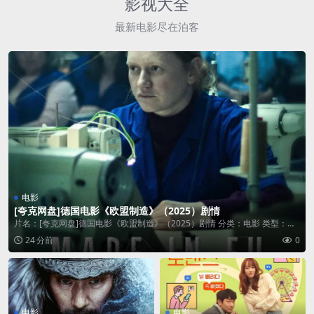
影视大全
最新电影尽在泊客
电影
[夸克网盘]德国电影《欧盟制造》（2025）剧情
片名：[夸克网盘]德国电影《欧盟制造》（2025）剧情 分类：电影 类型：剧
情 ...
24 分前
0
电影
电影