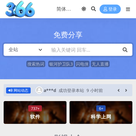
登录
免费分享
搜索热词
银河护卫队3
闪电侠
无人直播
时前
a***d
成功登录本站
11 小时前
网站动态
737+
6+
软件
科学上网