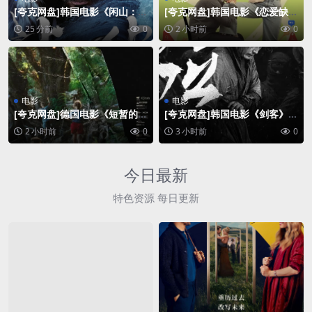
[夸克网盘]韩国电影《闲山：龙
[夸克网盘]韩国电影《恋爱缺席
的出现》（2022）剧情 / 动
的罗曼史》（2021）爱情 豆瓣
25 分前
0
2 小时前
0
作 / 历史 / 战争 豆瓣6.3
6.8
电影
电影
[夸克网盘]德国电影《短暂的夏
[夸克网盘]韩国电影《剑客》）
天》（2025）剧情
2020 动作 豆瓣6.1
2 小时前
0
3 小时前
0
今日最新
特色资源 每日更新