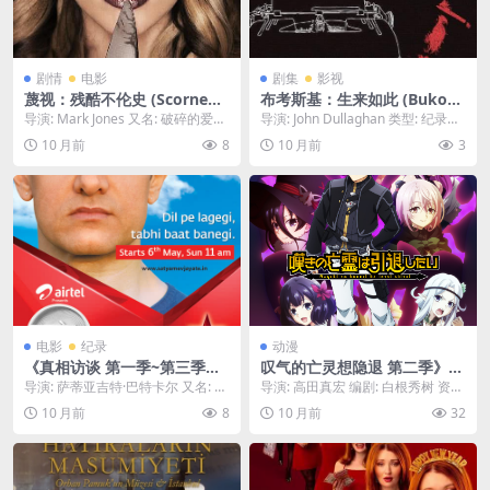
剧情
电影
剧集
影视
蔑视：残酷不伦史 (Scorned)
布考斯基：生来如此 (Bukow
– 2013 – 惊悚/犯罪 – 夸克网
ski: Born into This) – 2003 –
导演: Mark Jones 又名: 破碎的爱情
导演: John Dullaghan 类型: 纪录片
盘免费下载🔪一个女人发现男
纪录片/传记 – 夸克网盘/百度
资源下载：蔑视：残酷不伦史下
/ 传记 制片国家/地区:...
10 月前
8
10 月前
3
友与自己最好的朋友有染后，
网盘免费下载✍️深入探究美国
载...
精心策划了一场充满暴力与折
传奇“酒鬼诗人”查尔斯·布考斯
磨的残酷复仇。🔪｜ US
基的生活、创作与不羁人生，
一部充满原始力量的纪录片。
✍️｜ US
电影
纪录
动漫
《真相访谈 第一季~第三季》
叹气的亡灵想隐退 第二季》百
百度云网盘夸克下载.阿里云
度云网盘夸克下载.阿里云盘.
导演: 萨蒂亚吉特·巴特卡尔 又名: 真
导演: 高田真宏 编剧: 白根秀树 资源
盘.中字.(2012)
中字.(2025)
理战胜一切 / Truth Alone ...
下载：叹气的亡灵想隐退 第二季下
10 月前
8
10 月前
32
载阿里云...