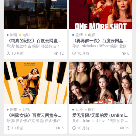
剧情
电影
剧情
电影
《纯真的记忆》百度云网盘夸
《再再醉一次》百度云网盘夸
克下载.阿里云盘.中字.(2015)
克下载.阿里云盘.中字.(2025)
导演: 格兰特·吉 编剧: 格兰特·吉 / 奥
导演: Nicholas Clifford 编剧: 爱丽
尔罕·帕慕克 又名: 纯真博物馆 ...
丝·福彻 / 格雷戈里·...
10 月前
12
10 月前
6
剧集
影视
动漫
国产
《科隆女孩》百度云网盘夸克
爱无界限/无限的爱 (Unlimite
下载.中字.(2025)
d Love) – 2025 – 剧情/动作 –
导演: 伊多·弗卢克 编剧: 伊多·弗卢
又名: Unlimited Love / 无限的爱 资
百度网盘免费下载 职场人士Pl
克 资源下载：科隆女孩下载阿里云
源下载：无限公司下载阿里云...
10 月前
5
10 月前
19
u因为打了色眯眯的上司而被
盘,百度...
解雇，她需要照顾母亲和年幼