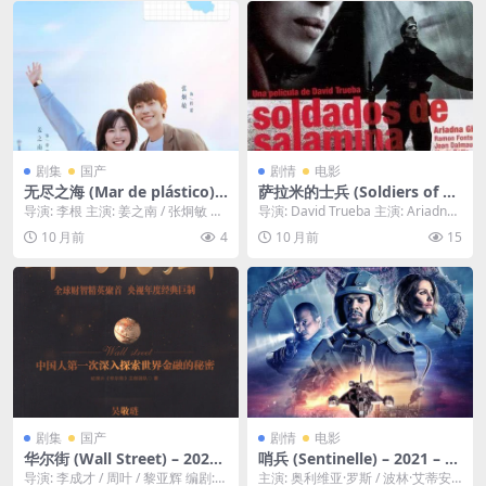
的弟弟妹妹，因此陷入了困境
剧集
国产
剧情
电影
无尽之海 (Mar de plástico) –
萨拉米的士兵 (Soldiers of Sa
2025 – – 百度网盘免费下载 讲
lamina) – 2003 – 剧情/战争 –
导演: 李根 主演: 姜之南 / 张炯敏 资
导演: David Trueba 主演: Ariadna
述主角亦然与程诺在无尽时空
夸克网盘免费下载 🇪🇸一名女
源下载：无尽之海下载阿里云盘,百
Gil / Diego...
10 月前
4
10 月前
15
中探寻爱与记忆的故事
记者在调查西班牙内战的一段
度云...
历史时，逐渐揭开了一位作家
兼法西斯头目安身立命的惊人
真相。🇪🇸｜ ES
剧集
国产
剧情
电影
华尔街 (Wall Street) – 2025
哨兵 (Sentinelle) – 2021 – 动
– 纪录片 / 历史 – 百度网盘免
作/惊悚 – 夸克网盘/百度网盘
导演: 李成才 / 周叶 / 黎亚辉 编剧:
主演: 奥利维亚·罗斯 / 波林·艾蒂安 /