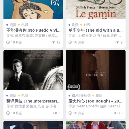
剧情
电影
剧情
影视
不能没有你 (No Puedo Vivir
单车少年 (The Kid with a Bi
Sin Ti) – 2009 – 剧情 – 夸克
ke) – 2011 – 剧情 – 夸克网
导演: 戴立忍 编剧: 陈文彬 / 戴立忍
导演: 让-皮埃尔·达内 / 吕克·达内 编
网盘/百度网盘免费下载 🇹🇼一
盘/百度网盘免费下载 🚲被父
资源下载：不能没有你下载阿里云
剧: 让-皮埃尔·达内 / 吕克·达...
10 月前
12
10 月前
9
位在港边辛苦工作的父亲，为
亲遗弃的11岁男孩，不顾一切
盘,百...
了让没有户口、无法上学的女
地寻找自己的自行车。一位理
儿获得身份，决定带着她展开
发店的女老板出现，给了他一
一场感人至深的抗争。🇹🇼｜ T
个临时的家。🚲｜ BE
W
剧情
电影
BL/耽美精选
剧情
翻译风波 (The Interpreter) –
爱火灼心 (Too Rough) – 202
2005 – 剧情/悬疑/惊悚 – 夸克
2 – 剧情/短片/同性 – 夸克网
导演: 西德尼·波拉克 又名: 叛译者
导演: Sean Lionadh 编剧: Sean Lìo
网盘/百度网盘免费下载 🇺🇸联
盘/百度网盘免费下载 🇬🇧宿醉
(港) / 双面翻译(台) / 翻译员 /...
nadh 资源下载：太...
10 月前
5
10 月前
13
合国同传翻译员意外听到一场
之后，尼克在马克家中醒来，
政治暗杀阴谋，联邦探员在保
却不巧撞上对方的家人突然回
护她的同时，也逐渐揭开她不
家，两人被迫在狭小空间内隐
为人知的过去。🇺🇸｜ US
藏关系。🇬🇧｜ GB