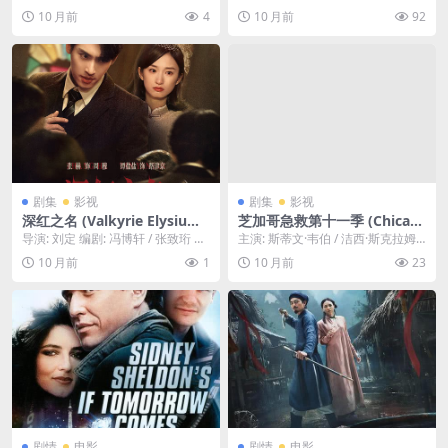
费下载 集 大型纪录片《华尔
免费下载 🇫🇷一名受过严格训
万剑英 资源下载：华尔街下载阿里
瑟吉·诺普科 / 卡西·莫泰·克莱...
10 月前
4
10 月前
92
街》，是中央电视台首次采用
练的法国女兵，在妹妹受到残
云...
高清格式倾力制作的金融类特
忍伤害后，利用自己的军事技
别节目
能，对凶手展开了无情的追
杀。🇫🇷｜ FR
剧集
影视
剧集
影视
深红之名 (Valkyrie Elysium
芝加哥急救第十一季 (Chicag
ONA) – 2025 -剧情 / 短片 /
o Med) – 2015-至今 – 剧情 –
导演: 刘定 编剧: 冯博轩 / 张致珩 资
主演: 斯蒂文·韦伯 / 洁西·斯克拉姆 /
犯罪 – 夸克网盘/百度网盘免
夸克网盘/百度网盘免费下载
源下载：深红之名下载阿里云盘,百
卢克·米切尔 / 莎拉·拉莫斯 又...
10 月前
1
10 月前
23
费下载 聚焦于民国时期一群勇
🩺聚焦芝加哥最繁忙医院里的
度云...
敢女性的故事。以独特的视角
急诊室，讲述了这里的医生和
讲述了一个关于勇气，友情以
护士们在拯救生命的同时，处
及正义的故事
理复杂人际关系的故事。🩺｜
US
剧情
电影
剧情
电影