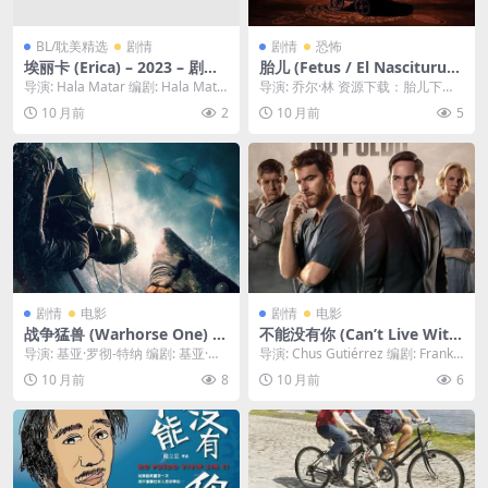
BL/耽美精选
剧情
剧情
恐怖
埃丽卡 (Erica) – 2023 – 剧情
胎儿 (Fetus / El Nasciturus)
– 夸克网盘/百度网盘免费下载
– 2021 – 恐怖 – 夸克网盘/百
导演: Hala Matar 编剧: Hala Mata
导演: 乔尔·林 资源下载：胎儿下载
🇮🇹故事围绕一位前往罗马采访
度网盘免费下载 🤰男友意外
r / 达瑞尔·韦恩 /...
阿里云盘,百度云盘,免费在线观看,
10 月前
2
10 月前
5
著名音乐家的记者展开，但这
昏迷后，怀孕的女主角搬进其
夸克下载,...
次旅行最终以背叛和谋杀告
祖传豪宅，却感觉有邪恶的东
终。。🇮🇹｜ IT
西正觊觎她腹中的孩子。🤰｜
ES
剧情
电影
剧情
电影
战争猛兽 (Warhorse One) –
不能没有你 (Can’t Live With
2023 – 动作/战争 – 夸克网盘/
out You) – 2022 – 剧情/爱情
导演: 基亚·罗彻-特纳 编剧: 基亚·罗
导演: Chus Gutiérrez 编剧: Frank
百度网盘免费下载 一队年轻的
– 夸克网盘/百度网盘免费下载
彻-特纳 资源下载：战争猛兽下载阿
Ariza / 艾丽西...
10 月前
8
10 月前
6
澳大利亚士兵乘船穿越帝汶海
🇳🇬一对年轻情侣的爱情，在事
里云...
时，船只不幸沉没。澳大利亚
业压力和一位不速之客（前
任）的出现下面临严峻考验。
🇳🇬｜ NG