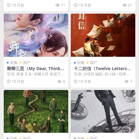
以东北抗联十四年艰苦抗战历
庭-免费下载 👨‍👩‍👧‍👦续作回归！随
李立 / 汝盛 / 李洲 资源下载...
乐家长群 第二季 资源下载：欢乐家
10 月前
11
10 月前
21
程为背景，讲述了一支抗联小
着孩子们升入新的年级，家长
长群...
队历经惨烈战役｜ CN
群里的“战争”也再度升级，一
部真实又扎心的家庭喜剧，让
你在爆笑中看见自己的影子👨‍👩‍👧‍👦
｜ CN
剧集
国产
剧集
国产
卿卿三思（My Dear, Think T
十二封信（Twelve Letters）
wice）-2025-喜剧/爱情-免费
-2025-剧情-免费下载 💌一个
导演: 周潇 又名: 请卿入怀 资源下
导演: 沙维琪 编剧: 程小猫 / 程梦琰 /
下载 🤔一个有“选择困难症”的
女人在去世后，给她的亲人留
载：卿卿三思阿里云盘,百度云盘,夸
沈思吉 资源下载：十二封信下载
10 月前
6
10 月前
7
女主，意外获得了能“预见”自
下了“十二封信”，每一封信，
克下载,...
阿...
己不同选择后果的能力，从
都揭开了一个她生前未曾说出
此，她在人生的每一个路口，
口的秘密，也指引着家人们走
都必须“三思”而后行🤔｜ CN
出悲伤，重新面对生活💌｜ C
N
剧集
国产
剧集
国产