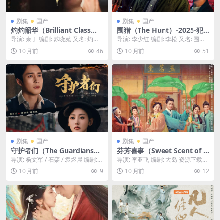
剧集
国产
剧集
国产
灼灼韶华（Brilliant Class）-
围猎（The Hunt）-2025-犯
2025-古装/剧情-免费下载 🎓
罪/动作-免费下载 👮‍♂️一部硬核
导演: 余丁 编剧: 苏晓苑 又名: 灼灼
导演: 李少红 编剧: 李松 又名: 围猎
一部古装校园剧，在一个女子
警匪剧，为彻底铲除一个盘踞
韶华风禾起 / 野心家 资源下载：灼
(剧版) 资源下载：围猎下载阿里云
10 月前
46
10 月前
51
也能求学的时代，一群身份背
多年的犯罪集团，警方派出王
灼...
盘,...
景各异的少女，进入了全国最
牌卧底，深入虎穴，与犯罪分
好的书院，在这里，她们将共
子展开了一场惊险的“围猎”行
同度过一段“灼灼”生辉的青春
动👮‍♂️｜ CN
年华🎓｜ CN
剧集
国产
剧集
国产
守护者们（The Guardians）-
芬芳喜事（Sweet Scent of L
2025-剧情/悬疑-免费下载 🛡️
ove）-2025-古装/喜剧/爱情-
导演: 杨文军 / 石栾 / 袁煜晨 编剧:
导演: 李亚飞 编剧: 大岛 资源下载：
一部都市悬疑剧，在一个看似
免费下载 💐一个擅长“闻香识
张吉 / 郑晓赟 / 苑喜欢 资源...
芬芳喜事下载阿里云盘,百度云盘,免
10 月前
9
10 月前
12
平静的社区，一群身份各异的
人”的奇女子，与一个身中奇
费在线...
“守护者”（警察、记者、律师
毒、失去嗅觉的冷面将军，因
等），为守护社区的正义与安
一纸婚约而结缘，上演了一出
宁，与隐藏在暗处的黑恶势力
“先婚后爱”的甜蜜轻喜剧💐｜
展开了一场惊心动魄的较量🛡️
CN
｜ CN