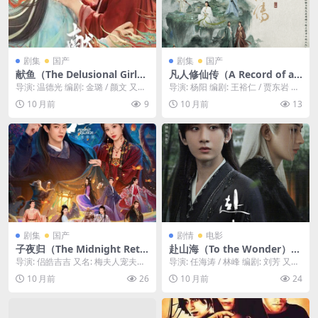
剧集
国产
剧集
国产
献鱼（The Delusional Girl）
凡人修仙传（A Record of a
-2025-古装/奇幻/爱情-免费下
Mortal’s Journey to Immor
导演: 温德光 编剧: 金璐 / 颜文 又名:
导演: 杨阳 编剧: 王裕仁 / 贾东岩 资
载 🧜‍♀️一个只想“躺平”的咸鱼少
tality）-2025-仙侠/奇幻/古
向师祖献上咸鱼 资源下载：献鱼
源下载：凡人修仙传下载阿里云盘,
10 月前
9
10 月前
13
女，意外穿进了自己看的小
装-免费下载 ✨杨洋主演，顶
下...
百度...
说，成为了暴君身边早死的炮
级国漫IP改编！一个资质平平
灰，为了保命，她只能使出浑
的乡下小子韩立，意外踏入凶
身解数，与暴君斗智斗勇🧜‍♀️｜
险的修仙世界，凭借自己的智
CN
慧与毅力，一步步从“凡人”，
逆袭成为三界至尊✨｜ CN
剧集
国产
剧情
电影
子夜归（The Midnight Retu
赴山海（To the Wonder）-2
rn）-2025-古装/奇幻/爱情-免
025-武侠/悬疑-免费下载 ⚔️成
导演: 侣皓吉吉 又名: 梅夫人宠夫日
导演: 任海涛 / 林峰 编剧: 刘芳 又名:
费下载 👺许凯、田曦薇主
毅主演，一部“非典型”武侠
常 资源下载：子夜归下载阿里云盘,
神州奇侠 资源下载：赴山海下载
10 月前
26
10 月前
24
演，一只白天是傲娇郡主、夜
剧。一个看似闲散的富商，实
百度云盘...
阿...
晚会变成精怪的“双面”女主，
则身负血海深仇，他以“骗”为
遇上了一个不苟言笑、专抓妖
武，以“局”为棋，在江湖与朝
怪的禁欲系男主，一段人妖殊
堂之上，搅动风云，快意恩仇