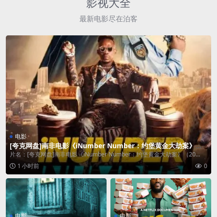
影视大全
最新电影尽在泊客
电影
[夸克网盘]南非电影《iNumber Number：约堡黄金大劫案》（2
023）动作 / 犯罪 / 冒险 豆瓣5.8
片名：[夸克网盘]南非电影《iNumber Number：约堡黄金大劫案》（20...
1 小时前
0
电影
电影