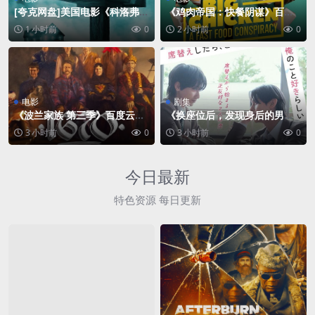
[夸克网盘]美国电影《科洛弗道
《鸡肉帝国：快餐阴谋》百度
10号》（2016）科幻 / 悬
云网盘夸克下载.阿里云盘.中
1 小时前
0
2 小时前
0
疑 / 惊悚 豆瓣6.9
字.(2026)
电影
剧集
《波兰家族 第三季》百度云网
《换座位后，发现身后的男生
盘夸克下载.阿里云盘.中字.(20
好像喜欢我》百度云网盘夸克
3 小时前
0
3 小时前
0
26)
下载.阿里云盘.中字.(2026)
今日最新
特色资源 每日更新