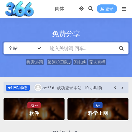
登录
免费分享
搜索热词
银河护卫队3
闪电侠
无人直播
小时前
a***d
成功登录本站
10 小时前
网站动态
737+
6+
软件
科学上网