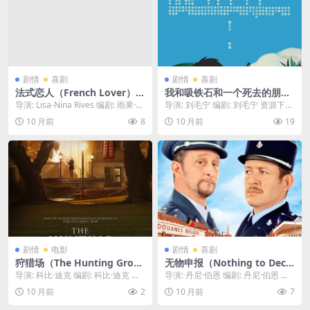
US
剧情
喜剧
剧情
喜剧
法式恋人（French Lover）-2
我和吸铁石和一个死去的朋友
025-爱情-免费下载 🇫🇷一个对
（Me, a Magnet, and a Dea
导演: Lisa-Nina Rives 编剧: 雨果·热
导演: 刘毛宁 编剧: 刘毛宁 资源下
爱情失去信心的美国女孩，在
d Friend）-2019-剧情/喜剧-
兰 / Lisa-Nin...
载：我和吸铁石和一个死去的朋友
10 月前
8
10 月前
19
巴黎遇到了一位浪漫不羁的“法
免费下载 🧲一部古怪又充满
下载阿里云盘...
式恋人”，在这座爱之都，她将
想象力的独立电影，两个好朋
重新学会如何去爱与被爱🇫🇷｜
友，决定带着他们意外去世的
FR
朋友的“一部分”（一块吸铁
石），共同踏上一场纪念逝者
的“遗愿”之旅🧲｜ US
剧情
电影
剧情
喜剧
狩猎场（The Hunting Grou
无物申报（Nothing to Decla
nd）-2015-纪录片-免费下载
re）-2010-喜剧-免费下载 🇧🇪
导演: 科比·迪克 编剧: 科比·迪克 资
导演: 丹尼·伯恩 编剧: 丹尼·伯恩 又
🎓一部揭露美国大学校园“性
一部法式边境喜剧，在欧盟即
源下载：狩猎场下载阿里云盘,百度
名: 无需申报 / Nothing t...
10 月前
2
10 月前
7
侵”问题的纪录片，通过大量受
将开放边境的前夕，一个思想
云盘,...
害者的亲身讲述与数据，控诉
保守的比利时海关官员，被迫