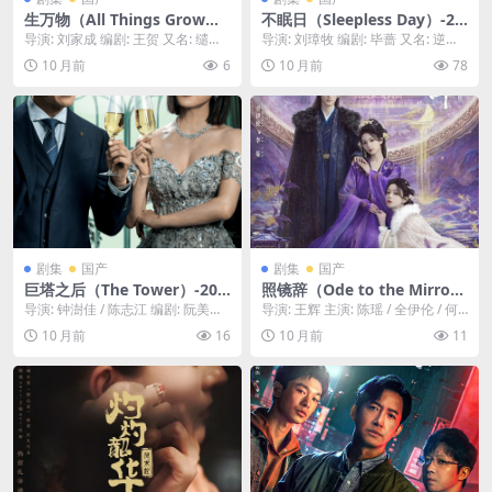
生万物（All Things Grow）-
不眠日（Sleepless Day）-20
2025-剧情-免费下载 🌱一部
25-悬疑/犯罪-免费下载 ⏰一
导演: 刘家成 编剧: 王贺 又名: 缱绻
导演: 刘璋牧 编剧: 毕蔷 又名: 逆时
充满哲思的电影，通过一个植
个警察必须在24小时这个“不
与决绝 资源下载：生万物下载阿里
侦查组 资源下载：不眠日下载阿里
10 月前
6
10 月前
78
物学家的视角，去看待世间“万
眠日”之内，破获一桩离奇的案
云盘,...
云盘,...
物”的生长与凋零，探讨生命的
件，否则，他珍视的一切都将
意义与自然的法则🌱｜ CN
被毁灭⏰｜ CN
剧集
国产
剧集
国产
巨塔之后（The Tower）-202
照镜辞（Ode to the Mirro
5-剧情-免费下载 🏥一部都市
r）-2025-古装/爱情-免费下载
导演: 钟澍佳 / 陈志江 编剧: 阮美凤 /
导演: 王辉 主演: 陈瑶 / 全伊伦 / 何
医疗职场剧，在一个顶级医院
💔一个貌美的亡国公主，为复
梁敏华 / 潘漫红 资源下载：巨...
奉天 / 蔡卓音 / 姚卓君 / ...
10 月前
16
10 月前
11
这座“巨塔”之中，两个理念不
仇而隐姓埋名，却与仇人的儿
同的外科医生，为各自的理想
子产生了感情，在家仇国恨与
与信念，展开了一场没有硝烟
个人情感之间，她将如何抉
的较量🏥｜ CN
择？💔｜ CN