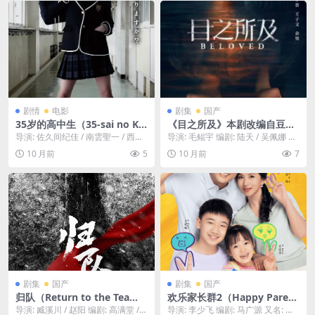
了那些为了声誉与利益，而选
与他最讨厌的法国邻居，组成
择包庇罪犯、压制真相的“精
了史上第一支“法比联合海关巡
英”大学🎓｜ US
逻队”，结果闹出了无数笑话
🇧🇪｜ FR
剧情
电影
剧集
国产
35岁的高中生（35-sai no Ko
《目之所及》本剧改编自豆瓣
ukousei）-2013-剧情/校园-
阅读连载小说《盲目》，作者
导演: 佐久间纪佳 / 南雲聖一 / 西野
导演: 毛鲲宇 编剧: 陆天 / 吴佩娜 又
免费下载 🏫米仓凉子主演，
慕遥而寻。世纪之交.(2025)
真貴 编剧: 山浦雅大 / 高橋悠也 ...
名: 盲目 资源下载：目之所及下载
10 月前
5
10 月前
7
一个35岁的“神秘”女人，突然
阿...
以高中生的身份，插班进入一
所充满校园霸凌、等级森严的
“问题”高中，用成年人的方
式，整顿校园歪风！🏫｜ JP
剧集
国产
剧集
国产
归队（Return to the Tea
欢乐家长群2（Happy Parent
m）-2025-剧情-免费下载 🏅
s Group 2）-2025-喜剧/家
导演: 臧溪川 / 赵阳 编剧: 高满堂 /
导演: 李少飞 编剧: 马广源 又名: 欢