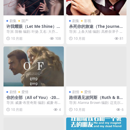
剧集
国产
剧集
影视
许我耀眼（Let Me Shine）-2
杀死你的旅途（The Journey
025-剧情-免费下载 ✨一个在
to Kill You）-2025-剧情/爱
导演: 陈畅 编剧: 叶扬 又名: 大乔小
导演: 上条大辅 编剧: 高桥奈津子 资
原生家庭中备受打压的女孩，
情/同性-免费下载 🇯🇵一部日式
乔(剧版) 资源下载：许我耀眼下载
源下载：杀死你的旅途下载阿里云
10 月前
108
10 月前
81
通过自己的不懈努力，最终摆
BL剧，一个男孩收到了分手多
阿里...
盘,百度云...
脱了家庭的束缚，在属于自己
年的“前男友”的邀请，与他共
的舞台上，绽放出了“耀眼”的
同踏上一场目的地未知的“旅
光芒✨｜ CN
途”，而这场旅行的最终目的，
似乎是为了“杀死”过去的自己
🇯🇵｜ JP
剧情
爱情
剧情
爱情
你的全部（All of You）-2025
路得遇见波阿斯（Ruth & Bo
-爱情-免费下载 ❤️一个女人在
az）-2025-剧情/爱情/历史-免
导演: 威廉·布里奇斯 编剧: 威廉·布
导演: Alanna Brown 编剧: 迈克尔·
分手后，意外发现前男友竟成
费下载 📖根据《圣经·路得
里奇斯 / 布雷特·戈德斯坦 又名: 你...
艾略特 / Cory Tyna...
10 月前
4
10 月前
6
了她的新邻居，两个本想“老死
记》改编，讲述了在士师时
不相往来”的人，却在日常的
代，一个摩押女子路得，在丈
“抬头不见低头见”中，重新发
夫去世后，依然对婆婆不离不
现了彼此的“全部”优点❤️｜ U
弃，并最终在神的指引下，遇
S
到了她生命中的“波阿斯”📖｜