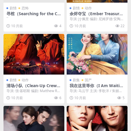
剧情
恐怖
剧情
动作
寻棺（Searching for the Co
余烬夺宝（Ember Treasure
ffin）-2025-悬疑/恐怖-免费
Hunt）-2025-冒险/动作-免费
``
导演: J·J·佩里 编剧: 尼姆罗德·安陶尔
下载 ⚰️一个男人在为父亲下
下载 🔥一个考古学家，根据
/ 斯科特·奇特伍德 / 保罗·...
10 月前
4
10 月前
22
葬时，却发现棺材里是空的，
一份从战火“余烬”中抢救出来
为了找回父亲的遗体，他踏上
的藏宝图，踏上了一场寻找失
了一场“寻棺”之旅，却也因此
落国度宝藏的冒险之旅🔥｜ C
揭开了一个关于家族的恐怖秘
N
密⚰️｜ CN
剧情
动作
剧集
国产
清场小队（Clean-Up Crew）
我在这里等你（I Am Waitin
-2025-动作/惊悚-免费下载 🧹
g for You Here）-2025-爱
导演: 强·基耶斯 编剧: Matthew Rog
导演: 马云宇 主演: 李歌洋 / 朱丽岚 /
一个专门负责清理“犯罪现场”
情-免费下载 ✉️一部充满怀旧
ers 资源下载：清场小队下载...
崔绍阳 / 汪颖菲 / 胡博文 ...
10 月前
6
10 月前
5
的小队，在一次任务中，意外
气息的爱情电影，通过一个尘
发现了一箱黑钱，从此被黑白
封多年的旧信箱，两个不同时
两道同时追杀🧹｜ US
空的年轻人，开始了一段跨越
时空的“笔友”恋情✉️｜ CN