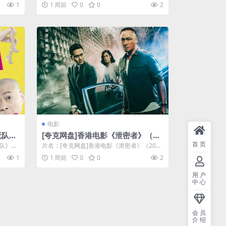
99）惊悚 豆瓣4.8 分类：电影 ...
1
1 周前
0
0
2
电影
死队》
[夸克网盘]香港电影《泄密者》（20
18）剧情 / 犯罪 豆瓣5.3
首页
队》
片名：[夸克网盘]香港电影《泄密者》（201
.
8）剧情 / 犯罪 豆瓣5.3 分类...
1
1 周前
0
0
2
用户
中心
会员
介绍