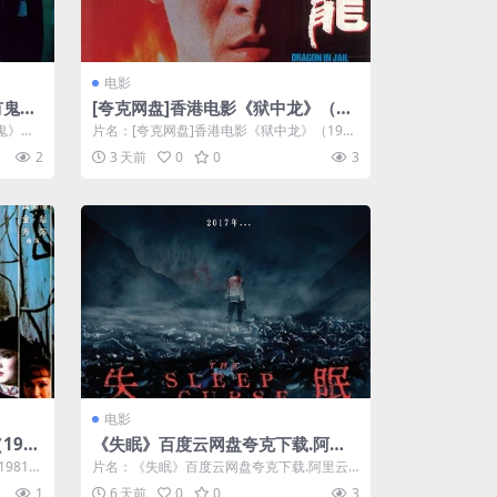
电影
有鬼》
[夸克网盘]香港电影《狱中龙》（19
 恐怖
90）动作 / 犯罪 豆瓣7.1
鬼》（2
片名：[夸克网盘]香港电影《狱中龙》（199
0）动作 / 犯罪 豆瓣7.1 分类...
2
3 天前
0
0
3
电影
198
《失眠》百度云网盘夸克下载.阿里
豆瓣6.
云盘.中字.(2017)
981）
片名：《失眠》百度云网盘夸克下载.阿里云
盘.中字.(2017) 分类：电影 又名...
1
6 天前
0
0
3