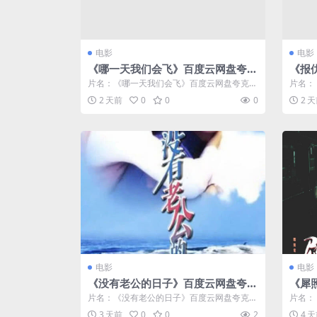
电影
电影
《哪一天我们会飞》百度云网盘夸克
《报
下载.阿里云盘.中字.(2015)
云盘.中
片名：《哪一天我们会飞》百度云网盘夸克下
片名：
载.阿里云盘.中字.(2015) 分类：...
盘.中字.
2 天前
0
0
0
2 
电影
电影
《没有老公的日子》百度云网盘夸克
《犀
下载.阿里云盘.中字.(1995)
云盘.中
片名：《没有老公的日子》百度云网盘夸克下
片名：
载.阿里云盘.中字.(1995) 分类：...
盘.中字.
3 天前
0
0
2
4 