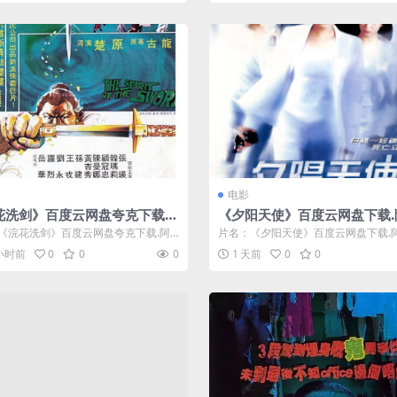
电影
花洗剑》百度云网盘夸克下载.
《夕阳天使》百度云网盘下载.
盘.中字.(1982)
云盘.国语中字.(2002)
《浣花洗剑》百度云网盘夸克下载.阿
片名：《夕阳天使》百度云网盘下载.
字.(1982) 分类：电影 ...
盘.国语中字.(2002) 分类：电影 ...
 小时前
0
0
0
1 天前
0
0