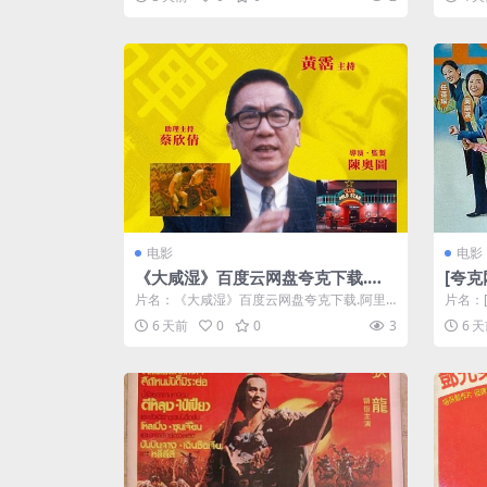
电影
电影
《大咸湿》百度云网盘夸克下载.阿
[夸
里云盘.中字.(1992)
（20
片名：《大咸湿》百度云网盘夸克下载.阿里
片名：
云盘.中字.(1992) 分类：电影 又...
01）喜
6 天前
0
0
3
6 