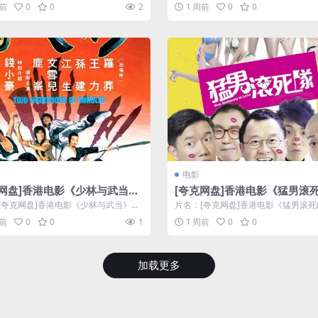
怖 豆瓣6.4
情 / 恐怖 分类：电影 又...
十大邪术》（1995）剧情 / 恐怖...
周前
0
0
2
1 周前
0
0
电影
克网盘]香港电影《少林与武当》
[夸克网盘]香港电影《猛男滚
80）剧情 / 动作 豆瓣6.6
（2011）喜剧
[夸克网盘]香港电影《少林与武当》
片名：[夸克网盘]香港电影《猛男滚死
）剧情 / 动作 豆瓣6.6 ...
（2011）喜剧 分类：电影 又名：Me..
周前
0
0
1
1 周前
0
0
加载更多