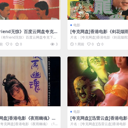
电影
riend无惊》百度云网盘夸克
[夸克网盘]香港电影《剑花烟
阿里云盘.中字.(1984)
南》（1977）剧情 / 动作 豆瓣
《有friend无惊》百度云网盘夸克下载.
片名：[夸克网盘]香港电影《剑花烟
中字.(1984) 分...
（1977）剧情 / 动作 豆瓣5.7...
天前
0
0
3
1 周前
0
0
电影
克网盘]香港电影《夜雨幽魂》
[夸克网盘][迅雷云盘]香港电
88）爱情 / 恐怖
洋十大邪术》（1995）剧情 /
[夸克网盘]香港电影《夜雨幽魂》（19
片名：[夸克网盘][迅雷云盘]香港电影