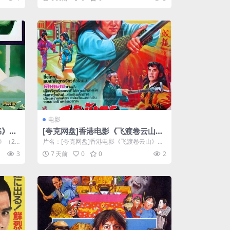
电影
书》
[夸克网盘]香港电影《飞渡卷云山》
（1978）动作 豆瓣6.5
》（20
片名：[夸克网盘]香港电影《飞渡卷云山》
（1978）动作 豆瓣6.5 分类：电影...
3
7 天前
0
0
2