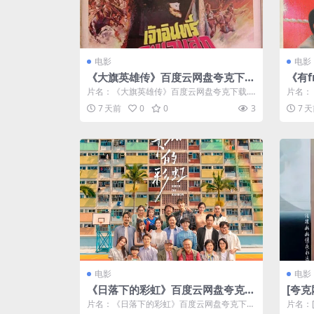
电影
电影
《大旗英雄传》百度云网盘夸克下
《有f
载.阿里云盘.中字.(1982)
下载.
片名：《大旗英雄传》百度云网盘夸克下载.
片名：
阿里云盘.中字.(1982) 分类：电影...
阿里云盘.
7 天前
0
0
3
7 
电影
电影
《日落下的彩虹》百度云网盘夸克下
[夸
载.阿里云盘.中字.(2026)
（19
片名：《日落下的彩虹》百度云网盘夸克下
片名：