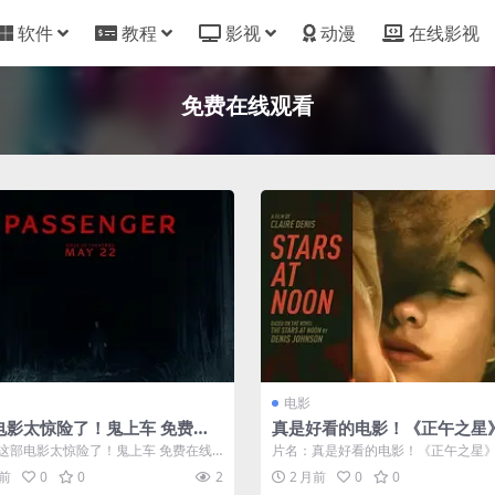
软件
教程
影视
动漫
在线影视
免费在线观看
电影
电影太惊险了！鬼上车 免费在
真是好看的电影！《正午之星
看完整版
高清在线观看
这部电影太惊险了！鬼上车 免费在线
片名：真是好看的电影！《正午之星
版 分类：电影 详情介绍 《鬼上...
清在线观看 分类：电影 详情介绍 《正午
月前
0
0
2
2 月前
0
0