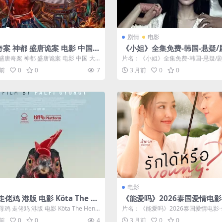
剧情
电影
案 神都 盛唐诡案 电影 中国
《小姐》全集免费-韩国-悬疑/
古装 悬疑 高清1080P 下载
未删减-限时转存[夸克网盘]
盛唐奇案 神都 盛唐诡案 电影 中国 大
片名：《小姐》全集免费-韩国-悬疑/剧
悬疑 高清1080P 下...
删减-限时转存[夸克网盘] 分类：电...
月前
0
0
7
3 月前
0
0
电影
走佬鸡 港版 电影 Köta The H
《能爱吗》2026泰国爱情电影
 Feather’s Tale高清电影
免费-未删减-中字[夸克网盘]
鸡 走佬鸡 港版 电影 Köta The Hen
片名：《能爱吗》2026泰国爱情电影
er’s...
费-未删减-中字[夸克网盘] 分类：...
月前
0
0
4
3 月前
0
0