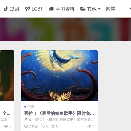
短剧
LGBT
学习资料
其他
电影
》全集
强推！《最后的鲸鱼歌手》限时免费
看 电影资源全集高清
》全集高
片名：强推！《最后的鲸鱼歌手》限时免费看
...
电影资源全集高清 分类：电影 详情介绍...
3
2 月前
0
0
1