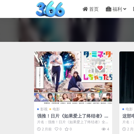
首页
福利
影视
电影
电影
强推！日片《如果爱上了终结者》全
这部
集资源 未删减版本
线观
片名：强推！日片《如果爱上了终结者》全集
片名：
资源 未删减版本 分类：电影 详情介绍 ...
观看完整
2 月前
0
0
4
2 