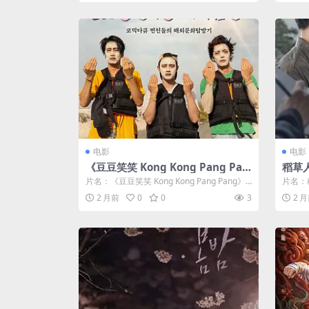
电影
电影
《豆豆笑笑 Kong Kong Pang Pan
稻草人 
g》免费观看-电影-全集-高清[夸克网
片名：《豆豆笑笑 Kong Kong Pang Pang》
片名：稻
盘]
免费观看-电影-全集-...
类：电影
2 月前
0
0
3
2 