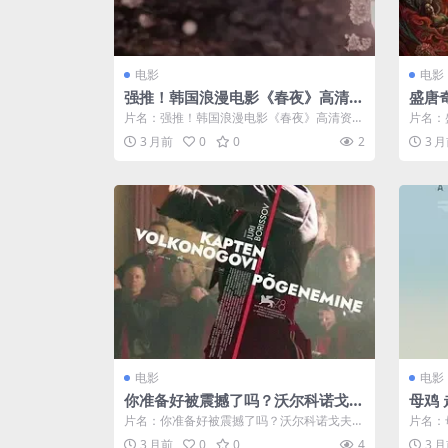
电影
电影
强推！韩国浪漫电影《春夜》高清资
盛唐奇
源全集完整版 限时免费获取
大陆 
片名：强推！韩国浪漫电影《春夜》高清资源
片名：
全集完整版 限时免费获取 分类：电影 详...
陆 古装 
3 月前
0
0
2
3 
电影
电影
你准备好被震撼了吗？沃尔科诺戈夫
母鸡 
上尉逃亡记 电影全集免费在线观看
en A
片名：你准备好被震撼了吗？沃尔科诺戈夫上
片名：母
尉逃亡记 电影全集免费在线观看 分类：电...
A Feath
3 月前
0
0
4
3 