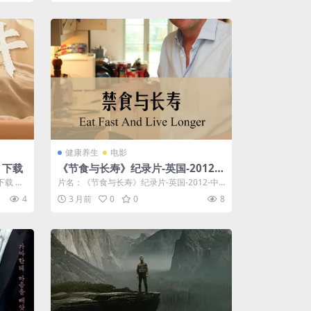
健康养生
电影
清 下载
《节食与长寿》纪录片-英国-2012-
中字-免费-限时转存[夸克网盘]
下载 分
片名：《节食与长寿》纪录片-英国-2012-中
字-免费-限时转存[夸克网盘] 分...
4
3 月前
0
0
8