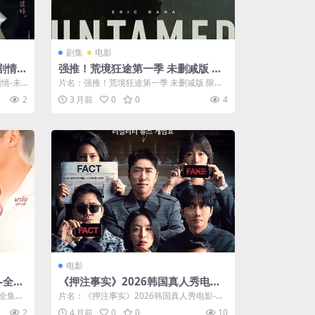
剧集
电影
剧情-
强推！荒境狂途第一季 未删减版 限
时网盘自取
情-未
片名：强推！荒境狂途第一季 未删减版 限时
网盘自取 分类：电影 详情介绍 《荒境...
2
3 月前
0
0
4
电影
-全集
《押注事实》2026韩国真人秀电影-
全集免费-中字-未删减-限时转存[夸
-全集免
片名：《押注事实》2026韩国真人秀电影-全
克网盘]
集免费-中字-未删减-限时转存[夸克...
2
4 月前
0
0
10