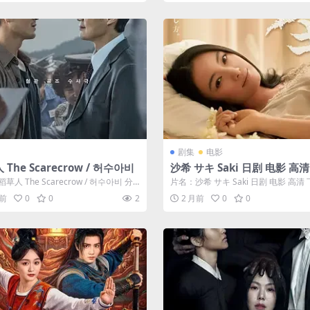
剧集
电影
The Scarecrow / 허수아비
沙希 サキ Saki 日剧 电影 高
草人 The Scarecrow / 허수아비 分
片名：沙希 サキ Saki 日剧 电影 高清 
 详情介绍 《...
类：电影 详情介绍 《沙希...
月前
0
0
2
2 月前
0
0