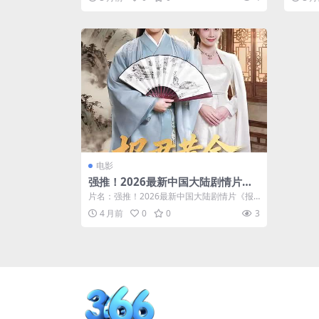
电影
强推！2026最新中国大陆剧情片
《报君黄金台上意》高清资源 中字
片名：强推！2026最新中国大陆剧情片《报
版
君黄金台上意》高清资源 中字版 分类：...
4 月前
0
0
3