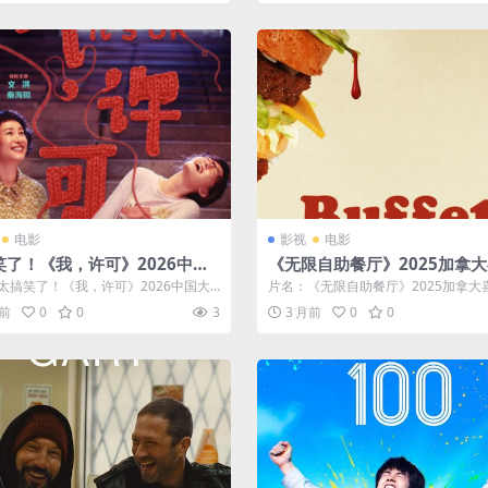
电影
影视
电影
笑了！《我，许可》2026中国
《无限自助餐厅》2025加拿
喜剧剧情电影夸克网盘限时分享
恐怖-全集免费-中字-未删减-
太搞笑了！《我，许可》2026中国大
片名：《无限自助餐厅》2025加拿大
存[夸克网盘]
剧情电影夸克网盘限时分享 分类：...
怖-全集免费-中字-未删减-限时转存[...
月前
0
0
3
3 月前
0
0