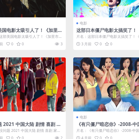
电影
美国电影太吸引人了！《加里
这部日本僵尸电影太搞笑了！
2026最新美国剧情喜剧电影百
100：在成为僵尸前要做的10
这部美国电影太吸引人了！《加里市》
片名：这部日本僵尸电影太搞笑了！《
网盘夸克下载
事》2023日本喜剧惊悚电影
6最新美国剧情喜剧电影百度云网盘夸...
00：在成为僵尸前要做的100件事》20.
月前
0
0
3
3 月前
0
0
网盘下载
电影
 2021 中国大陆 剧情 喜剧 家
《有只僵尸暗恋你》-2008-中
影 中字
港-粤语中字-剧情/喜剧/悬疑/
问题 2021 中国大陆 剧情 喜剧 家庭
片名：《有只僵尸暗恋你》-2008-中国
恐怖/犯罪-未删减-限时转存[
字 分类：电影 又名...
粤语中字-剧情/喜剧/悬疑/惊悚/...
月前
0
0
2
4 月前
0
0