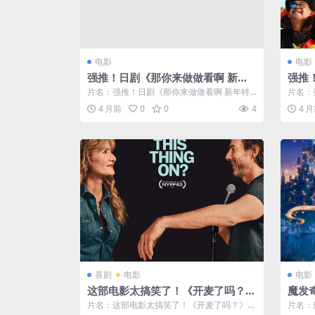
电影
电影
强推！日剧《那你来做做看啊 新年
强推
特别篇 SP》2027日本最新剧情喜剧
电影
片名：强推！日剧《那你来做做看啊 新年特
片名：
电影限时网盘自取
别篇 SP》2027日本最新剧情喜剧电影...
影资源 
4 月前
0
0
4
4 
喜剧
电影
电影
这部电影太搞笑了！《开麦了吗？》
魔发奇
2025最新美国喜剧电影全集 夸克网
中字 
片名：这部电影太搞笑了！《开麦了吗？》2
片名：魔