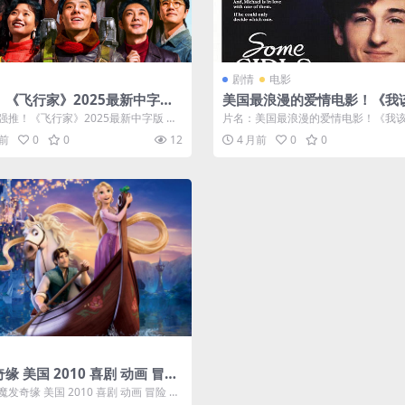
剧情
电影
！《飞行家》2025最新中字版
美国最浪漫的爱情电影！《我
资源 限时网盘自取
个女孩》1988年经典剧情喜
强推！《飞行家》2025最新中字版 电
片名：美国最浪漫的爱情电影！《我
在线观看
限时网盘自取 分类：电影 又...
女孩》1988年经典剧情喜剧电影在线观看
月前
0
0
12
4 月前
0
0
缘 美国 2010 喜剧 动画 冒险
高清 电影 下载
发奇缘 美国 2010 喜剧 动画 冒险 中