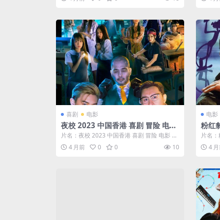
喜剧
电影
电影
夜校 2023 中国香港 喜剧 冒险 电影
粉红豹
中字 高清 下载
4 喜
片名：夜校 2023 中国香港 喜剧 冒险 电影 中
片名：粉
字 高清 下载 分类：电影 ...
喜剧 悬
4 月前
0
0
10
4 