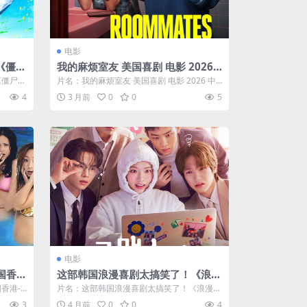
电影
《僵尸
我的麻烦室友 美国喜剧 电影 2026
0件
中字高清下载
僵尸1
片名：我的麻烦室友 美国喜剧 电影 2026 中
百度云
..
字高清下载 分类：电影 类型：喜...
4
3 月前
0
0
5
电影
国香
这部韩国浪漫喜剧太搞笑了！《浪漫
惊悚/
的绝对值》2026韩国爱情电影 夸克
香港-
片名：这部韩国浪漫喜剧太搞笑了！《浪漫的
夸克网
网盘限时分享
绝对值》2026韩国爱情电影 夸克网盘限...
3
4 月前
0
0
4