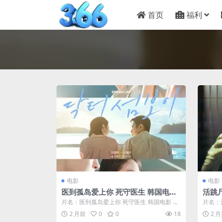
首页
福利
电影
电影
医到孤岛爱上你 死守医生 韩国电影
活跳尸
浪漫喜剧 网盘在线看
科幻 
片名：医到孤岛爱上你 死守医生 韩国电影 浪
片名：活
漫喜剧 网盘在线看 分类：电影 详情...
幻 恐怖
2 月前
0
0
18
2 