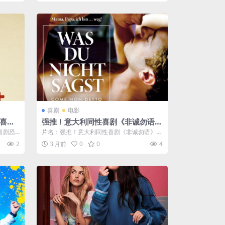
喜剧
电影
大喜剧
强推！意大利同性喜剧《非诚勿语》
限时转
2012年全集资源 中字版 限时下载
喜剧恐
片名：强推！意大利同性喜剧《非诚勿语》2
012年全集资源 中字版 限时下载 分类...
2
3 月前
0
0
4