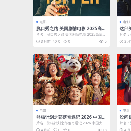
电影
电影
脱口秀之路 美国剧情电影 2025高清
这部
中字 下载
市》
片名：脱口秀之路 美国剧情电影 2025高清中
片名：
度云
字 下载 分类：电影 类型：剧情 ...
202
3 月前
0
0
5
3 
电影
电影
熊猫计划之部落奇遇记 2026 中国大
没问题
陆喜剧奇幻电影 中字 百度云网盘在
庭 电
片名：熊猫计划之部落奇遇记 2026 中国大陆
片名：没
线看
喜剧奇幻电影 中字 百度云网盘在线...
电影 中
4 月前
0
0
18
4 