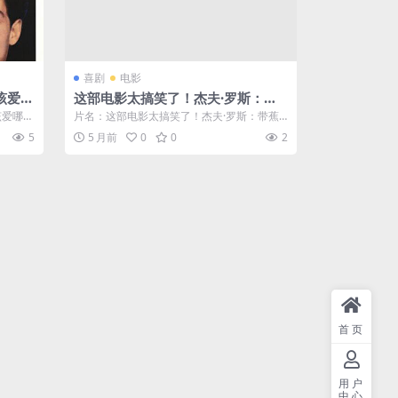
喜剧
电影
该爱哪
这部电影太搞笑了！杰夫·罗斯：带
剧电影
蕉上路 2026 美国电影 夸克网盘限
该爱哪个
片名：这部电影太搞笑了！杰夫·罗斯：带蕉
时分享
...
上路 2026 美国电影 夸克网盘限时分...
5
5 月前
0
0
2
首页
用户
中心