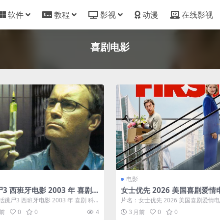
软件
教程
影视
动漫
在线影视
喜剧电影
电影
3 西班牙电影 2003 年 喜剧
女士优先 2026 美国喜剧爱情
恐怖 中字 高清下载
中字
跳尸3 西班牙电影 2003 年 喜剧 科
片名：女士优先 2026 美国喜剧爱情电
 中字 高清下载 分类...
分类：电影 又名：男人要自爱(...
月前
0
0
4
3 月前
0
0