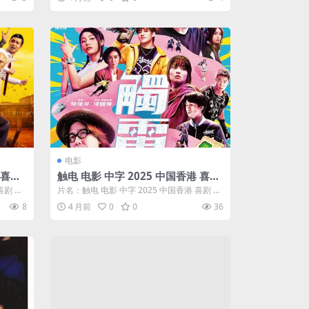
电影
 喜剧
触电 电影 中字 2025 中国香港 喜剧
动作 高清 下载
喜剧 中
片名：触电 电影 中字 2025 中国香港 喜剧 动
作 高清 下载 分类：电影 ...
8
4 月前
0
0
36