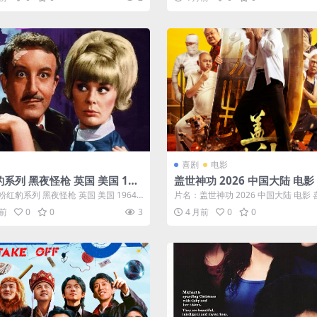
盘]
喜剧
电影
系列 黑夜怪枪 英国 美国 196
盖世神功 2026 中国大陆 电影
剧 悬疑 电影 中字 高清 下载
中字 全集 高清
红豹系列 黑夜怪枪 英国 美国 1964
片名：盖世神功 2026 中国大陆 电影 
疑 电影 中字 高清 ...
字 全集 高清 分类：电影 又...
月前
0
0
3
4 月前
0
0