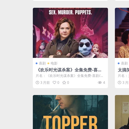
喜剧
电影
喜剧
《欢乐时光谋杀案》全集免费-喜剧/
太搞
悬疑-未删减-限时转存[夸克网盘]
大陆
片名：《欢乐时光谋杀案》全集免费-喜剧/悬
片名：
疑-未删减-限时转存[夸克网盘] 分类...
陆喜剧
3 月前
0
0
4
3 