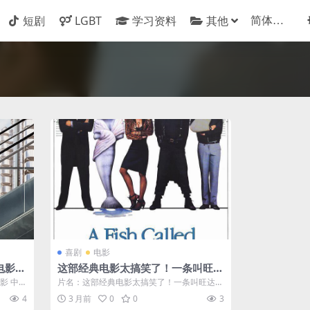
短剧
LGBT
学习资料
其他
喜剧
电影
电影
这部经典电影太搞笑了！一条叫旺达
的鱼 1988 美国英国喜剧犯罪百度云
影 中字
片名：这部经典电影太搞笑了！一条叫旺达的
网盘夸克下载
鱼 1988 美国英国喜剧犯罪百度云网盘...
4
3 月前
0
0
3