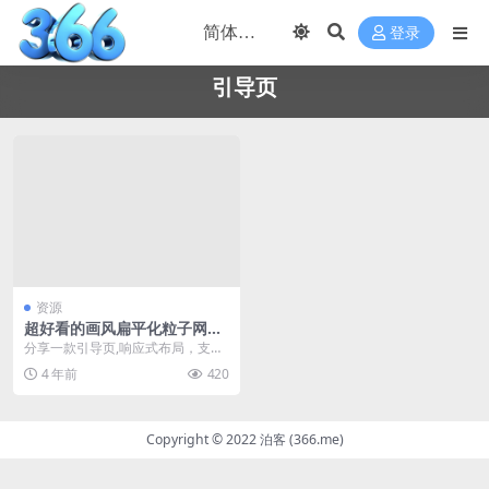
登录
引导页
资源
超好看的画风扁平化粒子网引
导页
分享一款引导页,响应式布局，支持
移动+PC 添加背景图片，美化高斯
4 年前
420
模糊， 自定义...
Copyright © 2022 泊客 (366.me)