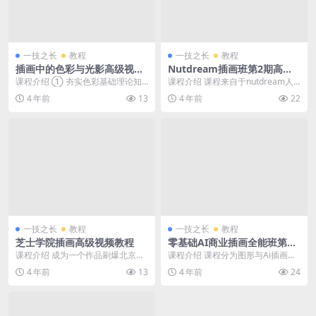
一技之长
教程
一技之长
教程
插画中的色彩与光影高级视频
Nutdream插画班第2期高级
教程
视频教程
课程介绍 ① 夯实色彩基础理论知
课程介绍 课程来自于nutdream人
识： 色彩三要素 色彩对比与联系
像插画第二期课程（视频+课件+笔
4 年前
13
4 年前
22
冷暖性 ② 解...
刷） 速写...
一技之长
教程
一技之长
教程
芝士学院插画高级视频教程
零基础AI商业插画全能班第四
期高阶视频教程
课程介绍 成为一个作品刷爆北京地
课程介绍 课程分为图形与Ai插画初
铁，吸粉70万的自由插画师是什么
识、Ai插画表现方法、Ai插画的商
4 年前
13
4 年前
24
一种体验?那就是...
用及风格延展...