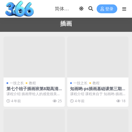
登录
插画
一技之长
教程
一技之长
教程
第七个桔子插画班第8期高清
知画哟-ps插画基础课第三期2
视频教程
021高级视频教程
课程介绍 插画带给人的感觉很美，
课程介绍 课程来自于 知画哟-插画
通过手绘、板绘与鼠绘的形式，增
基础课第三期课程 知画哟教育，专
4 年前
25
4 年前
18
强作品的吸引力，并...
注ps.sai...