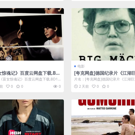
电影
女惊魂记》百度云网盘下载.BD
[夸克网盘]德国纪录片《江湖
P.英语中字.(1967)
霸：黑帮与黄金》（2023）
《盲女惊魂记》百度云网盘下载.BD10
片名：[夸克网盘]德国纪录片《江湖
片 / 犯罪
语中字.(1967) 分类...
黑帮与黄金》（2023）纪录片 / 犯...
天前
0
0
0
2 天前
0
0