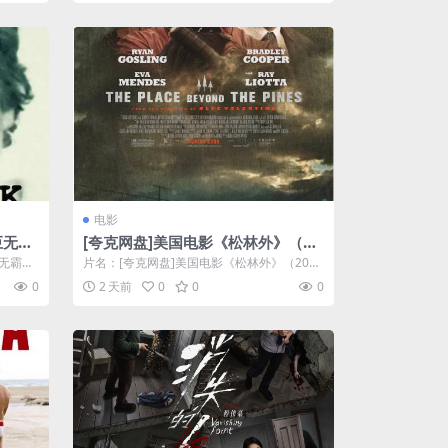
电影
巨无
[夸克网盘]美国电影《松林外》（20
纪录
12）剧情 / 犯罪 豆瓣7.1
巨无霸：
片名：[夸克网盘]美国电影《松林外》（201
2）剧情 / 犯罪 豆瓣7.1 分类...
0
2 天前
0
0
0