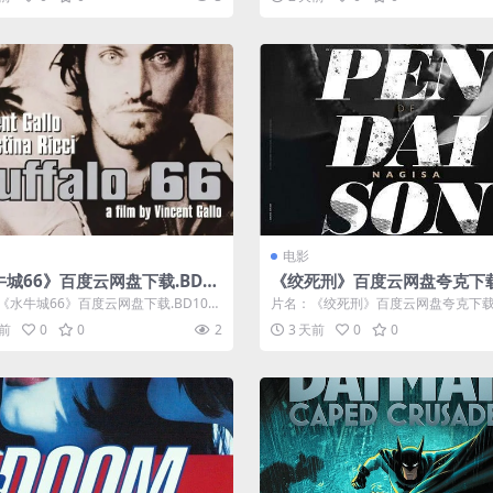
电影
城66》百度云网盘下载.BD10
《绞死刑》百度云网盘夸克下载
英语中字.(1998)
里云盘.中字.(1968)
《水牛城66》百度云网盘下载.BD108
片名：《绞死刑》百度云网盘夸克下载
中字.(1998) 分类...
云盘.中字.(1968) 分类：电影 又...
天前
0
0
2
3 天前
0
0