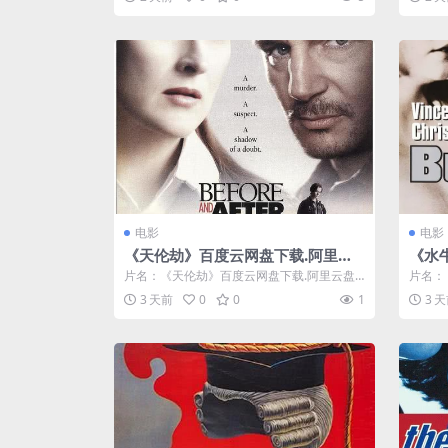
电影
电影
《天伦劫》百度云网盘下载.阿里云
《水牛
盘.英语中字.(1996)
80P.
片名：《天伦劫》百度云网盘下载.阿里云盘.
片名：
英语中字.(1996) 分类：电影 又...
0P.英语
3 天前
0
0
1
3 