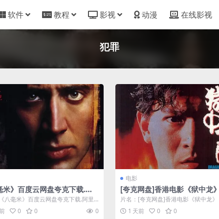
软件
教程
影视
动漫
在线影视
犯罪
电影
毫米》百度云网盘夸克下载.阿
[夸克网盘]香港电影《狱中龙》
.中字.(1999)
90）动作 / 犯罪 豆瓣7.1
《八毫米》百度云网盘夸克下载.阿里
片名：[夸克网盘]香港电影《狱中龙》（
.(1999) 分类：电影 又...
0）动作 / 犯罪 豆瓣7.1 分类...
天前
0
0
0
1 天前
0
0