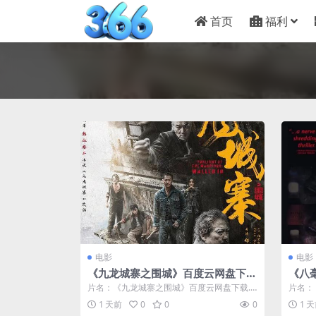
首页
福利
电影
电影
《九龙城寨之围城》百度云网盘下
《八
载.阿里云盘.国语中字.(2024)
里云盘
片名：《九龙城寨之围城》百度云网盘下载.
片名：
阿里云盘.国语中字.(2024) 分类：...
云盘.中字
1 天前
0
0
0
1 