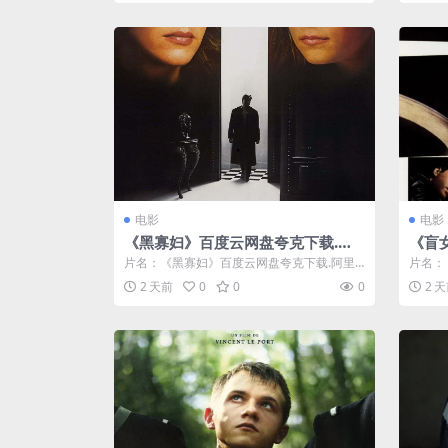
电影
电影
《黑寡妇》百度云网盘夸克下载.阿
《盲
里云盘.中字.(1987)
1080
片名：《黑寡妇》百度云网盘夸克下载.阿里
片名：
云盘.中字.(1987) 分类：电影 类...
80P.英
2 天前
0
0
0
2 