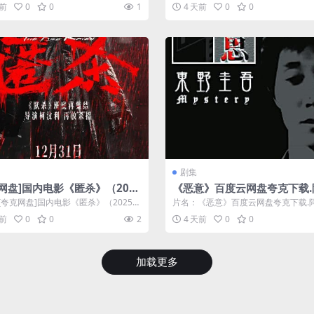
/ 惊悚 / 犯罪 豆瓣...
介绍 《我们的男孩》免费在线...
天前
0
0
1
4 天前
0
0
剧集
网盘]国内电影《匿杀‎》（202
《恶意》百度云网盘夸克下载.
疑 / 犯罪 豆瓣5.3
云盘.中字.(2001)
[夸克网盘]国内电影《匿杀‎》（2025）
片名：《恶意》百度云网盘夸克下载.
犯罪 豆瓣5.3 分类...
盘.中字.(2001) 分类：剧集 类型...
天前
0
0
2
4 天前
0
0
加载更多