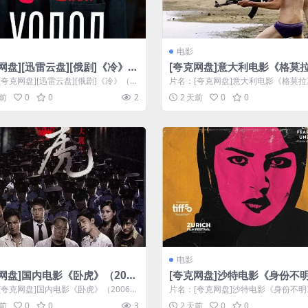
电影
网盘][迅雷云盘][俄剧]《冷》
[夸克网盘]意大利电影《格莫
26）剧情 / 动作 / 惊悚 / 犯罪
（2008）剧情 / 犯罪 豆瓣7.4
[夸克网盘][迅雷云盘][俄剧]《冷》（2
片名：[夸克网盘]意大利电影《格莫拉
情 / 动作 / 惊悚...
08）剧情 / 犯罪 豆瓣7.4 分...
天前
0
0
2
2 天前
0
0
电影
网盘]国内电影《卧虎》（200
[夸克网盘]沙特电影《身份不
情 / 惊悚 / 犯罪 豆瓣6.0
（2025）剧情 / 惊悚 / 犯罪
[夸克网盘]国内电影《卧虎》（2006）
片名：[夸克网盘]沙特电影《身份不明
惊悚 / 犯罪 豆瓣6....
25）剧情 / 惊悚 / 犯罪 分类...
天前
0
0
3
2 天前
0
0