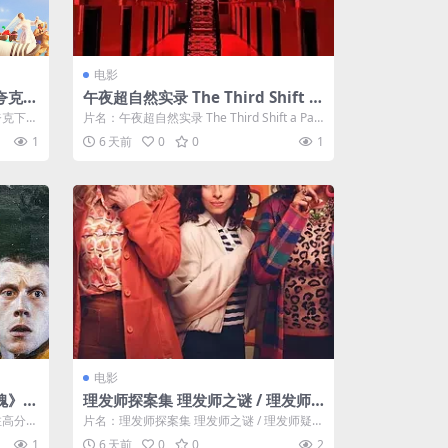
电影
夸克下
午夜超自然实录 The Third Shift a
Paranormal Horror Story
夸克下
片名：午夜超自然实录 The Third Shift a Par
anormal ...
1
6 天前
0
0
1
电影
》 2
理发师探案集 理发师之谜 / 理发师
疑云
注高分剧
片名：理发师探案集 理发师之谜 / 理发师疑云
口持续
分类：电影 详情介绍 《理发师探...
1
6 天前
0
0
2