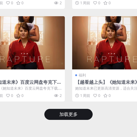
情介绍 《逃脱大师》免费在...
里云盘.中字.(2026) 分类：剧集 ...
周前
0
0
2
1 周前
0
0
福利
知道未来》百度云网盘夸克下
【越看越上头】《她知道未来》 
里云盘.中字.(2026)
6 夸克网盘资源 高清全集
《她知道未来》百度云网盘夸克下载.
她知道未来已更新高清资源，适合关
.中字.(2026) 分类：剧集...
的用户，支持夸克网盘保存，资源入
周前
0
0
2
1 周前
0
0
维...
加载更多