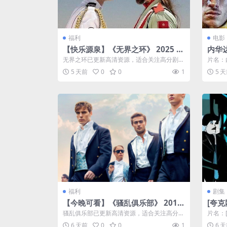
福利
电影
【快乐源泉】《无界之环》 2025 夸
内华达
克网盘资源 高清
(港)
无界之环已更新高清资源，适合关注高分剧的
片名：内
用户，支持夸克网盘保存，资源入口持续维
内华达玫
5 天前
0
0
1
5 
护...
福利
剧集
【今晚可看】《骚乱俱乐部》 2014
[夸
夸克网盘资源 高清
师》（
骚乱俱乐部已更新高清资源，适合关注高分剧
片名：
的用户，支持夸克网盘保存，资源入口持续
师》（2
6 天前
0
0
1
6 