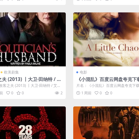
维...
欧美剧集
电影
夫 (2013) 丨大卫·田纳特 / 艾
《小混乱》百度云网盘夸克下载
·沃森主演丨剧情丨英剧丨豆瓣
里云盘.中字.(2014)
客之夫 (2013) 丨大卫·田纳特 / 艾米
片名：《小混乱》百度云网盘夸克下载
分丨全3集丨又名: 政治家的丈夫
主演丨剧情丨英剧丨...
云盘.中字.(2014) 分类：电影 又...
周前
0
0
2
1 周前
0
0