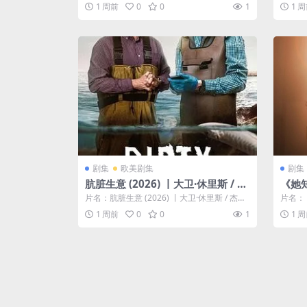
阿里云盘.中字.(2014) 分类：电影...
电影 详
1 周前
0
0
1
1 
剧集
欧美剧集
剧集
肮脏生意 (2026) 丨大卫·休里斯 / 杰
《她
森·沃特金斯主演丨剧情丨英剧丨全3
载.阿
片名：肮脏生意 (2026) 丨大卫·休里斯 / 杰森·
片名：
集
沃特金斯主演丨剧情丨英剧...
阿里云盘
1 周前
0
0
1
1 