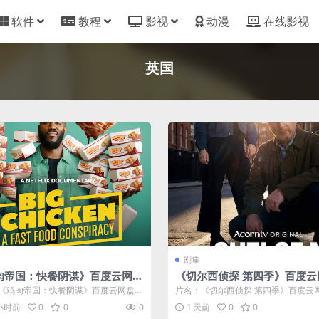
软件
教程
影视
动漫
在线影视
英国
剧集
肉帝国：快餐阴谋》百度云网盘
《切尔西侦探 第四季》百度云
载.阿里云盘.中字.(2026)
夸克下载.阿里云盘.中字.(2026
《鸡肉帝国：快餐阴谋》百度云网盘夸
片名：《切尔西侦探 第四季》百度云
里云盘.中字.(2026) 分...
克下载.阿里云盘.中字.(2026) 分...
 小时前
0
0
0
1 天前
0
0