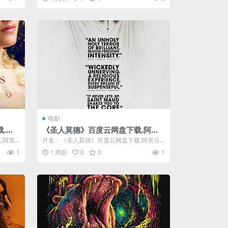
电影
.阿
《圣人莫德》百度云网盘下载.阿里
云盘.英语中字.(2019)
.阿里
片名：《圣人莫德》百度云网盘下载.阿里云
盘.英语中字.(2019) 分类：电影 ...
1
1 周前
0
0
1