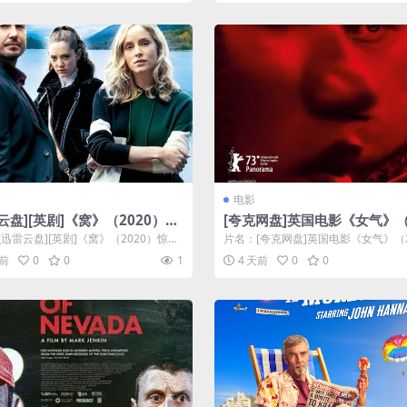
电影
云盘][英剧]《窝》（2020）惊
[夸克网盘]英国电影《女气》（
瓣7.0
3）惊悚 / 同性 豆瓣7.6
[迅雷云盘][英剧]《窝》（2020）惊悚
片名：[夸克网盘]英国电影《女气》（2
0 分类：剧集 又名：...
惊悚 / 同性 豆瓣7.6 分类：...
天前
0
0
1
4 天前
0
0