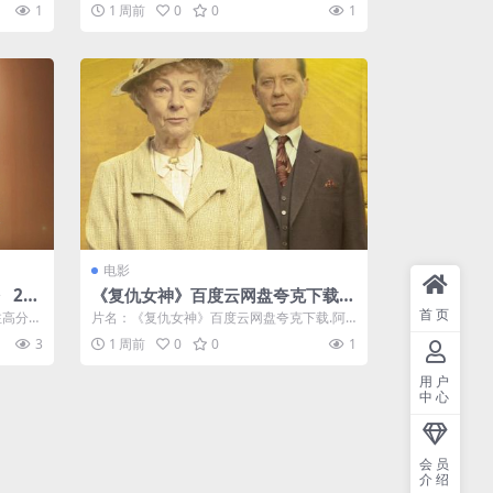
用户，支持夸克网盘保存，资源入口持续维
1
1 周前
0
0
1
护...
电影
202
《复仇女神》百度云网盘夸克下载.
阿里云盘.中字.(2007)
首页
注高分剧
片名：《复仇女神》百度云网盘夸克下载.阿
口持续
里云盘.中字.(2007) 分类：电影 ...
3
1 周前
0
0
1
用户
中心
会员
介绍