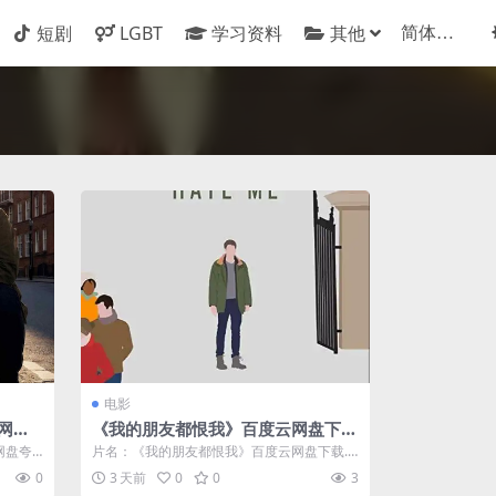
短剧
LGBT
学习资料
其他
电影
网盘
《我的朋友都恨我》百度云网盘下
)
载.1080P下载.英语中字.(2021)
网盘夸
片名：《我的朋友都恨我》百度云网盘下载.1
080P下载.英语中字.(2021) ...
0
3 天前
0
0
3