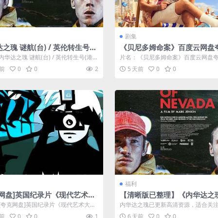
剧集
之瑰 谜航(台) / 英伦转生号
《贝尼多姆命案》百度云网盘
 / 内华达玫瑰
载.阿里云盘.中字.(2026)
华达之瑰 谜航(台) / 英伦转生号(港) /
片名：《贝尼多姆命案》百度云网盘
瑰 分类：电影 ...
载.阿里云盘.中字.(2026) 分类：剧...
天前
0
0
2
5 天前
0
0
福利
克网盘]英国纪录片《现代艺术大
【清晰版已整理】《内华达之瑰
2010）豆瓣9.2
025 夸克网盘资源 高清
[夸克网盘]英国纪录片《现代艺术大
内华达之瑰已更新高清资源，适合关
010）豆瓣9.2 分类：剧集 ...
的用户，支持夸克网盘保存，资源入
天前
0
0
1
6 天前
0
0