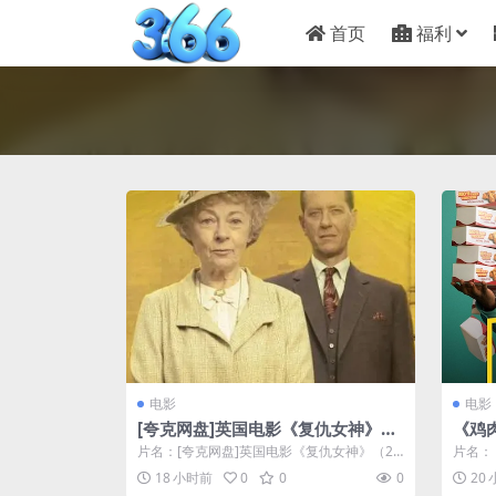
首页
福利
电影
电影
[夸克网盘]英国电影《复仇女神》
《鸡
（2007）悬疑 / 犯罪 豆瓣8.1
夸克下
片名：[夸克网盘]英国电影《复仇女神》（20
片名：
07）悬疑 / 犯罪 豆瓣8.1 分...
克下载.阿
18 小时前
0
0
0
20