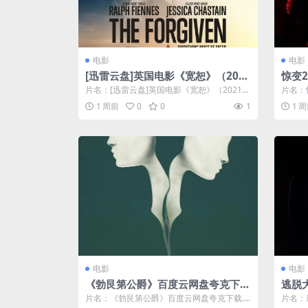
电影
电影
[迅雷云盘]英国电影《宽恕》（202
惊变2
1）剧情 豆瓣6.3
数(台
片名：[迅雷云盘]英国电影《宽恕》（2021）
片名：惊
剧情 豆瓣6.3 分类：电影 类型...
(台) 
1 周前
0
0
1
1 
电影
电影
《勃艮第公爵》百度云网盘夸克下
逃脱大
载.阿里云盘.中字.(2014)
片名：《勃艮第公爵》百度云网盘夸克下载.
片名：