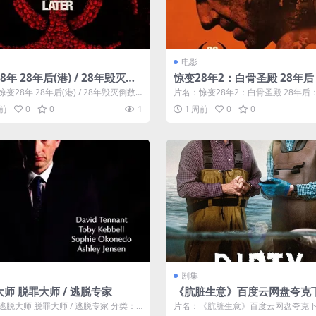
电影
8年 28年后(港) / 28年毁灭倒
惊变28年2：白骨圣殿 28年
)
骨圣殿(港) / 28年毁灭倒数：
变28年 28年后(港) / 28年毁灭倒数
片名：惊变28年2：白骨圣殿 28年后
殿(台) / 惊变28年：骸骨神殿 /
分类：电影 详情介绍...
圣殿(港) / 28年毁灭倒数：人骨...
周前
0
0
1
1 周前
0
0
Bone Temple / 28 Years La
art II: The Bone Temple / 2
rs Later 2
剧集
师 脱罪大师 / 逃脱专家
《肮脏生意》百度云网盘夸克下
阿里云盘.中字.(2026)
逃脱大师 脱罪大师 / 逃脱专家 分类：
片名：《肮脏生意》百度云网盘夸克下