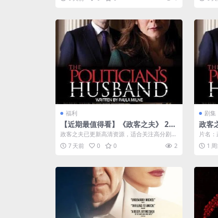
维...
福利
剧集
【近期最值得看】《政客之夫》 201
政客之
3 夸克网盘资源 高清全3集
米丽
政客之夫已更新高清资源，适合关注高分剧的
片名：政
8.2
用户，支持夸克网盘、夸克网盘保存，资源
丽·沃森
7 天前
0
0
2
1 
入...