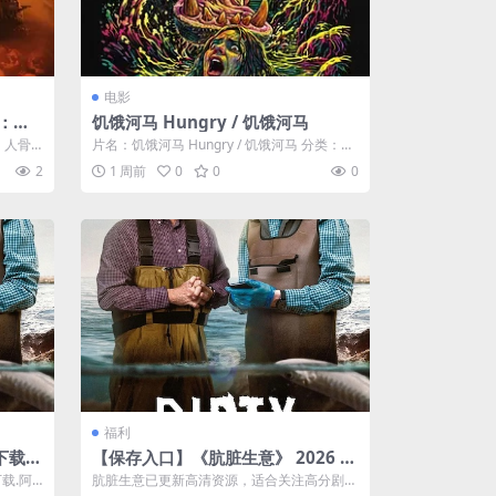
电影
后：人
饥饿河马 Hungry / 饥饿河马
人骨圣
：人骨
片名：饥饿河马 Hungry / 饥饿河马 分类：电
 The
影 详情介绍 《饥饿河马》免...
2
1 周前
0
0
0
ter P
8 Yea
福利
载.
【保存入口】《肮脏生意》 2026 夸
克网盘资源 高清全集
载.阿
肮脏生意已更新高清资源，适合关注高分剧的