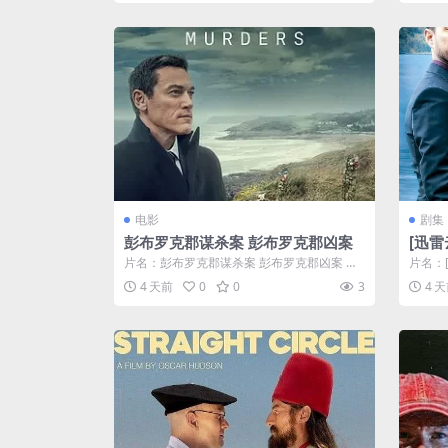
电影
剧集
彭布罗克郡谋杀案 彭布罗克郡凶案
[迅雷
悚 豆
片名：彭布罗克郡谋杀案 彭布罗克郡凶案 分
片名：
类：电影 详情介绍 《彭布罗克郡谋杀案...
豆瓣7.
4 天前
0
0
3
4 