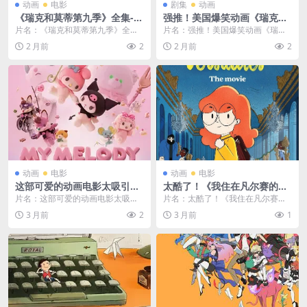
动画
电影
剧集
动画
《瑞克和莫蒂第九季》全集-科
强推！美国爆笑动画《瑞克和
幻-动画-未删减[夸克网盘]
莫蒂 第九季》2026最新全集
片名：《瑞克和莫蒂第九季》全集-
片名：强推！美国爆笑动画《瑞克
中字资源
科幻-动画-未删减[夸克网盘] 分类：
和莫蒂 第九季》2026最新全集中字
2 月前
2
2 月前
2
电影 详情...
资源 分类：剧...
动画
电影
动画
电影
这部可爱的动画电影太吸引人
太酷了！《我住在凡尔赛的日
了！美乐蒂&酷洛米 电影全集
子 电影版》2025法国动画电
片名：这部可爱的动画电影太吸引
片名：太酷了！《我住在凡尔赛的
高清在线观看
影百度云网盘夸克下载
人了！美乐蒂&酷洛米 电影全集高
日子 电影版》2025法国动画电影百
3 月前
2
3 月前
1
清在线观看...
度云网盘夸克下...