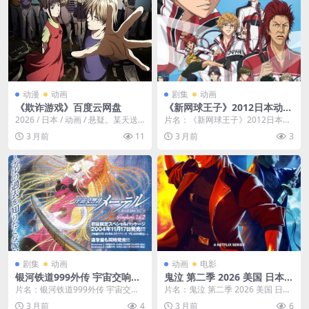
动漫
动画
剧集
动画
《欺诈游戏》百度云网盘
《新网球王子》2012日本动画
剧集全集-中字-限时转存[夸克
2026 / 日本 / 动画 / 悬疑。某天送
片名：《新网球王子》2012日本动
网盘]
来了一个包裹。里头有一张写着
画剧集全集-中字-限时转存[夸克网
3 月前
11
3 月前
3
「恭喜...
盘] 分类：...
剧集
动画
动画
电影
银河铁道999外传 宇宙交响诗
鬼泣 第二季 2026 美国 日本
梅德尔 日剧 剧情 动画 2004
韩国 动作 动画 悬疑 奇幻 冒险
片名：银河铁道999外传 宇宙交响
片名：鬼泣 第二季 2026 美国 日本
日本 中字 高清 下载
中字 高清
诗梅德尔 日剧 剧情 动画 2004 日本
韩国 动作 动画 悬疑 奇幻 冒险 中...
3 月前
4
3 月前
6