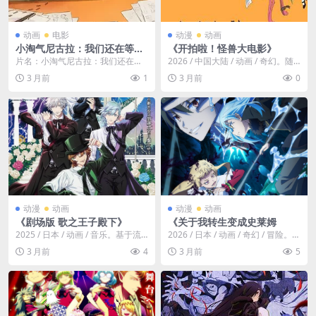
动画
电影
动漫
动画
小淘气尼古拉：我们还在等什
《开拍啦！怪兽大电影》
么才能快乐？ Little Nicholas
片名：小淘气尼古拉：我们还在等
2026 / 中国大陆 / 动画 / 奇幻。随
/ Little Nicholas – Happy as
什么才能快乐？ Little Nicholas /...
着小众的怪兽电影日趋没落，痴迷
3 月前
1
3 月前
0
Can Be / 小淘氣尼古拉：快樂
于怪...
的源頭(台)
动漫
动画
动漫
动画
《剧场版 歌之王子殿下》
《关于我转生变成史莱姆
2025 / 日本 / 动画 / 音乐。基于流
2026 / 日本 / 动画 / 奇幻 / 冒险。举
行游戏软件的第三个院线版，展现
办开国祭并与各国缔结邦交的魔...
3 月前
4
3 月前
5
了2...