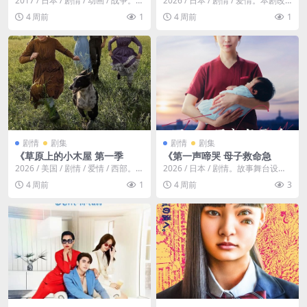
2017 / 日本 / 剧情 / 动画 / 战争。统
2026 / 日本 / 剧情 / 爱情。本剧改
一历1923年6月。金发碧眼...
编自碧依佩姬的同名漫画，是一部
4 周前
1
4 周前
1
办公...
剧情
剧集
剧情
剧集
《草原上的小木屋 第一季
《第一声啼哭 母子救命急
2026 / 美国 / 剧情 / 爱情 / 西部。这
2026 / 日本 / 剧情。故事舞台设定
部剧集改编自劳拉·英戈尔斯·...
在日本屈指可数的顶级豪华医院“圣
4 周前
1
4 周前
3
菲奥娜...