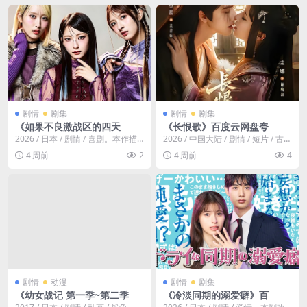
剧情
剧集
剧情
剧集
《如果不良激战区的四天
《长恨歌》百度云网盘夸
2026 / 日本 / 剧情 / 喜剧。本作描
2026 / 中国大陆 / 剧情 / 短片 / 古
绘的是只懂打架的四名不良少年转
装。尚书之女谢晚凝与严家公子
4 周前
2
4 周前
4
生为...
相...
剧情
动漫
剧情
剧集
《幼女战记 第一季~第二季
《冷淡同期的溺爱癖》百