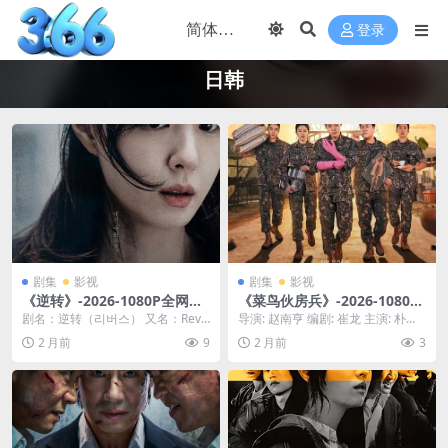
登录
日韩
剧集
影视
剧集
影视
《逆转》-2026-1080P全网难
《菜鸟伙房兵》-2026-1080P
找版本-剧情/动作-[KR][夸克]
秒开无压力-喜剧/职场-[KR]
剧名：逆转（리버스） 又名：Reve
导演: 赵南亨 编剧: 崔龙 主演: 朴志
[夸克]
rse 导演：임건중 主演：徐智慧、
训 / 尹敬浩 / 韩东希 / 李洪耐...
2 月前
9
2 月前
3
高洙、金...