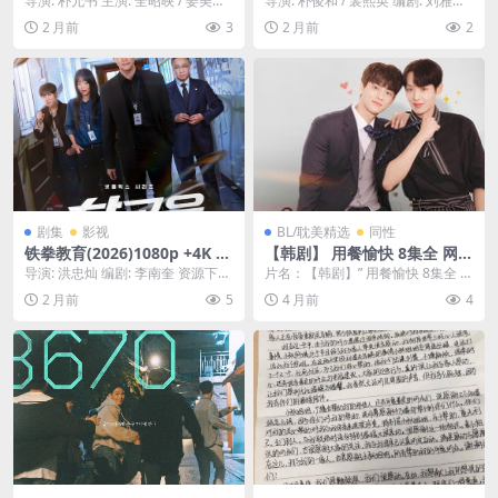
导演: 朴允书 主演: 全昭映 / 姜美娜 /
导演: 朴俊和 / 裴熙英 编剧: 刘雅仁
– [US][夸克]
2.5G/集】【李知恩/边佑锡】
白善浩 / 玄宇锡 / 李孝制 ...
资源下载：21世纪大君夫人下载阿
2 月前
3
2 月前
2
夸克网盘
里云...
剧集
影视
BL/耽美精选
同性
铁拳教育(2026)1080p +4K H
【韩剧】 用餐愉快 8集全 网盘
DR S01全 杜比全景声-夸克网
保存 夸克网盘保存（2023）
导演: 洪忠灿 编剧: 李南奎 资源下
片名：【韩剧】” 用餐愉快 8集全 ”
盘
爱情 同性 夸克网盘保存
载：铁拳教育下载阿里云盘,百度云
网盘保存 夸克网...
2 月前
5
4 月前
4
盘,免费在...