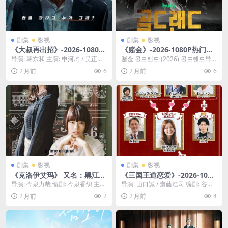
剧集
影视
剧集
影视
《大叔再出招》-2026-1080P
《赌金》-2026-1080P热门资
口口碑逆天反转片-喜剧/真人
源直达-犯罪/剧情-[KR][夸克]
导演: 韩东和 主演: 申河均 / 吴正世 /
赌金 골드랜드 (2026) 골드랜드导
秀-[KR][夸克]
许成泰 类型: 喜剧 / 动作 ...
演: 金成勋 编剧: 黄肇允 主演: 朴...
2 月前
6
2 月前
6
剧集
影视
剧集
影视
《克洛伊艾玛》 又名：黑江与
《三国王道恋爱》-2026-1080
江间-2026-1080P网友狂刷推
P全网高分必看-喜剧 / 爱情-更
导演: 今泉力哉 编剧: 今泉香织 主
导演: 山口誠 / 齋藤浩司 编剧: 谷口
荐-剧情/爱情-[JP][夸克]
新到第2集-[JP][夸克]
演: 杉咲花 / 多部未华子 / 岩濑洋
マサヒト 主演: 绀野彩夏 / 别府由...
2 月前
2
2 月前
4
志...