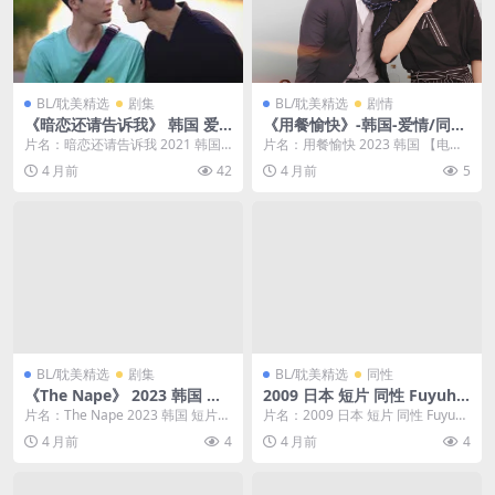
BL/耽美精选
剧集
BL/耽美精选
剧情
《暗恋还请告诉我》 韩国 爱
《用餐愉快》-韩国-爱情/同
情 同性 夸克网盘
性-夸克网盘
片名：暗恋还请告诉我 2021 韩国
片名：用餐愉快 2023 韩国 【电视
爱情 同性 ??? ??? ??? 分类：...
剧】 爱情同性 分类：电影 年份：2
4 月前
42
4 月前
5
023...
BL/耽美精选
剧集
BL/耽美精选
同性
《The Nape》 2023 韩国 短
2009 日本 短片 同性 Fuyuhik
片 同性 夸克网盘
o Takata
片名：The Nape 2023 韩国 短片
片名：2009 日本 短片 同性 Fuyuhi
同性 Kim Yu-ra 分类：电...
ko Takata 分类：电影 年...
4 月前
4
4 月前
4