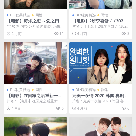
BL/耽美精选
同性
BL/耽美精选
同性
【电影】海洋之恋 ～爱之归处
【电影】2班李喜舒 /（202
（2025） 网盘保存
5） 电影 电影 网盘保存
导演: 内·内蒂·苏万金达 编剧: 玛梅
片名：【电影】2班李喜舒 /（202
主演: 提提蓬·辛纳格 / 瓦苏通·柴...
5） 电影 电影 网盘保存 分类：电影
4 月前
11
4 月前
3
年份...
BL/耽美精选
同性
BL/耽美精选
剧集
【电影】在回家之后重新开始
完美一夜情 2020 韩国 喜剧 短
（2020） 网盘保存
片 同性 夸克网盘
片名：【电影】在回家之后重新开
片名：完美一夜情 2020 韩国 喜剧
始（2020） 网盘保存 分类：电影
短片 同性 ??? ??? ??? 分类...
4 月前
6
4 月前
6
年份：202...