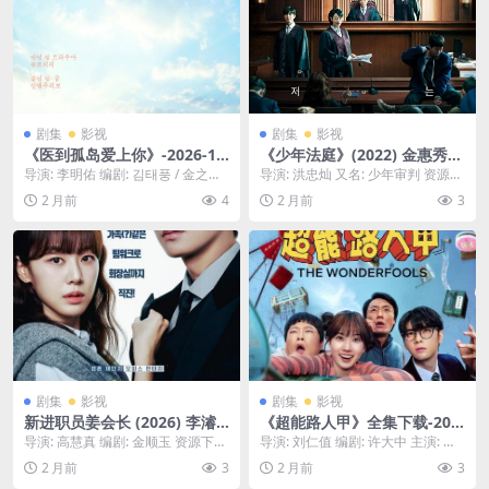
剧集
影视
剧集
影视
《医到孤岛爱上你》-2026-10
《少年法庭》(2022) 金惠秀/
80P极速提取-剧情-更新至5集
金武烈【10集全】【4K.HDR/
导演: 李明佑 编剧: 김태풍 / 金之秀
导演: 洪忠灿 又名: 少年审判 资源下
[KR][夸克]
高码率-夸克网盘】
主演: 李宰旭 / 辛睿恩 / 洪民...
载：少年法庭网盘,百度云盘,少年法
2 月前
4
2 月前
3
庭下载...
剧集
影视
剧集
影视
新进职员姜会长 (2026) 李濬
《超能路人甲》全集下载-202
荣 孙贤周신입사원 강회장
3-1080P秒开无压力 – 喜剧/奇
导演: 高慧真 编剧: 金顺玉 资源下
导演: 刘仁值 编剧: 许大中 主演: 朴
【更新至06集】【1080P/夸
幻 – [KR][夸克]
载：新进职员姜会长 下载阿里云盘,
恩斌 / 车银优 / 金海淑 / 孙贤...
2 月前
3
2 月前
3
克网盘】【韩剧】
百度云盘...