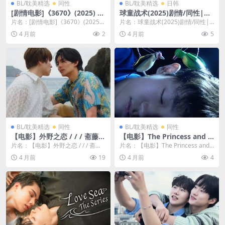
BL/耽美精选
同性
BL/耽美精选
日韩
[剧情电影]《3670》(2025) 夸
球童战术(2025)剧情/同性|金
克网盘1080P高清资源下载
恩惠|韩国情感力作
片名：[剧情电影]《3670》(2025)
片名：球童战术(2025)剧情/同性|
夸克网盘1080P高清资源下载 分
金恩惠|韩国情感力作 分类：电影
4 月前
2
4 月前
5
类...
年份：2...
BL/耽美精选
同性
BL/耽美精选
同性
【电影】外野之恋 / / / 斋藤康
【电影】The Princess and t
嘉（2013） 网盘保存
he Magic Birds 短片 Fuyuhi
片名：【电影】外野之恋 / / / 斋藤
片名：【电影】The Princess and t
ko Takata（2021
康嘉（2013） 网盘保存 分类：电
he Magic Birds ...
4 月前
19
4 月前
4
影 ...