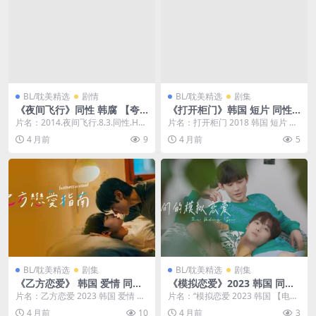
BL/耽美精选
剧情
BL/耽美精选
剧集
《夜间飞行》同性 韩腐 【夸
《打开柜门》韩国 短片 同性
克网盘】
【夸克网盘】
片名：2014.夜间飞行.8.3.同性.HD
片名：打开柜门 2018 韩国 短片 同
720P 分类：电影 年份：2014...
性 ?? ??? ??? 分类：电影 年...
4 月前
9
4 月前
5
BL/耽美精选
剧集
BL/耽美精选
剧集
《乙方恋爱》 韩国 爱情 同性
《模拟恋爱》2023 韩国 同性
【夸克网盘】
全集 【夸克网盘】
片名：乙方恋爱 2023 韩国 爱情 同
片名：“模拟恋爱 2023 韩国 【电视
性 分类：电影 年份：2023 详情介
剧】 同性 ” ...
4 月前
10
4 月前
3