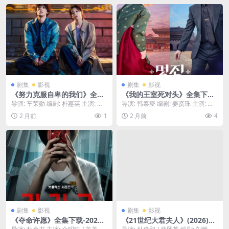
剧集
影视
剧集
影视
《努力克服自卑的我们》全集
《我的王室死对头》全集下载-
下载-2026-1080P影迷公认最
2026-1080P最新同步上线 –
导演: 车荣勋 编剧: 朴惠英 主演: 具
导演: 韩泰燮 编剧: 姜贤珠 主演: 林
佳源 – 剧情/励志 – [CN][夸克]
剧情/爱情 – [KR][夸克]
教焕 / 高允贞 / 吴正世 / 姜末...
智妍 / 许南俊 / 张胜祖 / 李世...
2 月前
1
2 月前
4
剧集
影视
剧集
影视
《夺命许愿》全集下载-2026-
《21世纪大君夫人》(2026)
1080P片源优化版 – 惊悚/悬疑
【12集全】【1080P/高码率/-