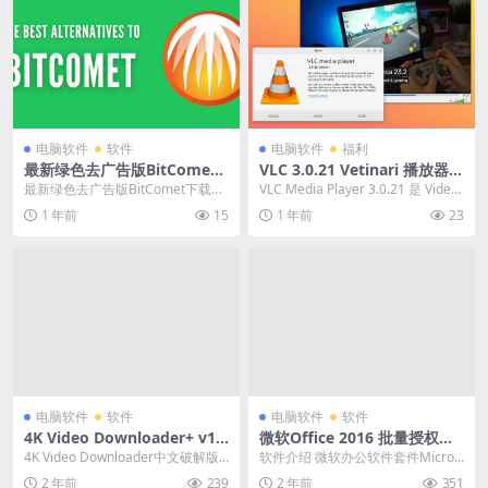
电脑软件
软件
电脑软件
福利
最新绿色去广告版BitComet
VLC 3.0.21 Vetinari 播放器绿
下载夸克网盘
色下载夸克网盘
最新绿色去广告版BitComet下载夸
VLC Media Player 3.0.21 是 Video
克网盘 BitComet（比...
LAN 团队 “V...
1 年前
15
1 年前
23
电脑软件
软件
电脑软件
软件
4K Video Downloader+ v1.
微软Office 2016 批量授权版
5.0.0071破解版下载
绿色免费下载
4K Video Downloader中文破解版
软件介绍 微软办公软件套件Micros
(4K视频下载器)是一款哔哩哔哩...
oft Office 2016 专业增强版...
2 年前
239
2 年前
351