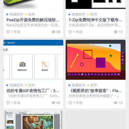
电脑软件
软件
电脑软件
软件
PeaZip开源免费的解压缩软件
7-Zip免费纯净中文版下载夸克
高速下载夸克网盘
网盘
NanaZip是近年来涌现出的一匹黑
大名鼎鼎的7-Zip，是压缩软件界的
马，被誉为“为Windows 11而生”的
常青树。如果你追求极致的性能和
1 年前
68
1 年前
15
压...
最高的压缩率，...
电脑软件
软件
电脑软件
软件
你的专属GIF表情包工厂：Scr
《截图界的“效率骇客”：Flam
eenToGif，从录屏到编辑一站
eshot，让你的每一次截屏都
《你的专属GIF表情包工厂：Scree
别再用系统自带的弱鸡截图了！在
搞定 中文纯净版下载
快人一步》纯净 下载夸克网盘
nToGif，从录屏到编辑一站搞定》
这个“一图胜千言”的时代，截图的效
1 年前
66
1 年前
18
&n...
率就是沟通的效率...