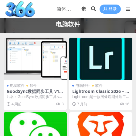
登录
电脑软件
电脑软件
软件
电脑软件
软件
GoodSync数据同步工具 v12.
Lightroom Classic 2026 – 1
11.5.2 中文绿色版 文件备份同
5.1.1.1 – 一键安装激活 – 影音
片名：GoodSync数据同步工具 v1
Lightroom是一款图像后期处理工
步软件
娱乐/摄影设计 – [Win][百度
2.11.5.2 中文绿色版 文件备份同...
具，A司产品线太多了，很多朋友搞
4 周前
3
7 月前
16
网盘]
不明白都是...