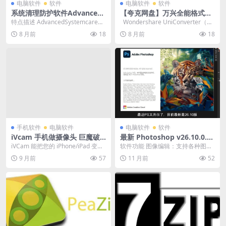
电脑软件
软件
电脑软件
软件
系统清理防护软件Advanced
【夸克网盘】万兴全能格式转
SystemCare 19 PRO v19.1.
换器 UniConverter (万兴优
特点描述 AdvancedSystemcare中
Wondershare UniConverter（万
0.176 绿色版
转) v17.1.1.457 绿色破解版
文破解版精简优化版 免安装，破
兴全能格式转换...
8 月前
18
8 月前
18
解...
手机软件
电脑软件
电脑软件
软件
iVcam 手机做摄像头 巨魔破
最新 Photoshop v26.10.0.7
解绿色去水印免费下载（包含
正式版，直装正式版，AI功能
iVCam 能把您的 iPhone/iPad 变成
软件功能 图像编辑：支持各种图像
电脑端 安卓破解 iOS破解巨魔
增强，新增多功能永久免费使
一个给 Windows 电脑用...
编辑功能，如裁剪、调整色彩、修
9 月前
57
11 月前
52
内购去水印）
用，（附安装包)
复照片、添加滤镜等...