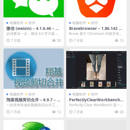
电脑软件
软件
电脑软件
软件
微信 (weixin) – 4.1.6.46 – 大
Bravebrowser – 1.86.142 –
神修改版 – 社交资讯/通讯 –
不强制更新版 – 网络工具/浏
必须要说一点，微信 4.0 官方版 的
Brave 基于 Chromium 内核开发，
[Win][百度网盘]
览器 – [Win][夸克网盘/迅雷
聊天记录、文件的存储位置不能与
是一款以隐私保护和速度为核心的
7 月前
50
7 月前
15
网盘]
程序在同一目...
开源...
电脑软件
软件
电脑软件
软件
翔基视频剪切合并 – 6.9.7 – 绝
PerfectlyClearWorkbench –
版工具备份 – 影音娱乐/剪辑 –
5.0.1.3052 – 永久激活专业版
一款简单快速的视频剪切合并工
Perfectly Clear WorkBench 是一款
[Win][夸克网盘/迅雷网盘]
– 影音娱乐/美化 – [Win][夸克
具，支持高速无损剪切模式，支持
非常好用的图像后期处理...
7 月前
13
7 月前
26
网盘/迅雷网盘]
编码模式进行剪切合并，...