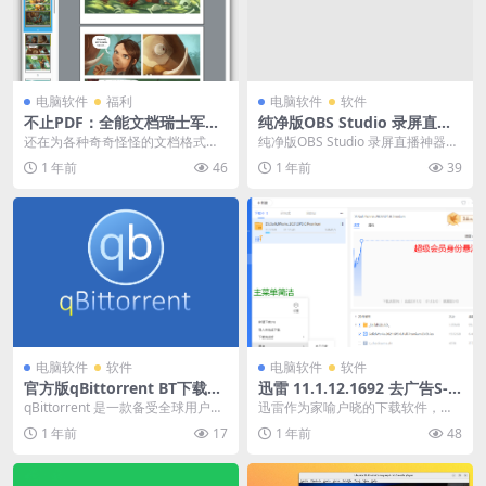
电脑软件
福利
电脑软件
软件
不止PDF：全能文档瑞士军刀
纯净版OBS Studio 录屏直播
Okular，让你告别格式焦虑
神器夸克网盘
还在为各种奇奇怪怪的文档格式发
纯净版OBS Studio 录屏直播神器夸
夸克下载
愁吗？工作中收到的djvu文件、网
克网盘 OBS Stud...
1 年前
46
1 年前
39
上下载的epub...
电脑软件
软件
电脑软件
软件
官方版qBittorrent BT下载工
迅雷 11.1.12.1692 去广告S-I
具夸克网盘
P-色精简最终版夸克网盘
qBittorrent 是一款备受全球用户推
迅雷作为家喻户晓的下载软件，其
崇的开源、免费且无广告的BT下载
强大的P2P加速技术深入人心。但
1 年前
17
1 年前
48
客户...
官方版的广告和冗余...