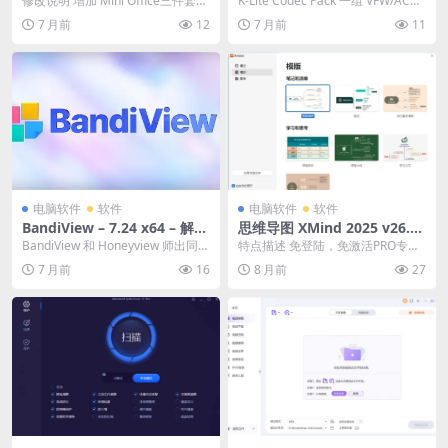
修改说明 增加 Mini Office三件套+P
K-Lite Codec Pack 一组 VFW/ACM
具/维护 – [Win][夸克网盘/迅
娱乐/解码器 – [Win][夸克网
DF阅读器 增加 文件复制增强工...
编解码器、Direct...
7 月前
12
7 月前
11
雷网盘]
盘/迅雷网盘]
电脑软件
软件
电脑软件
软件
BandiView – 7.24 x64 – 解锁
思维导图 XMind 2025 v26.0
VIP高级功能 – 系统工具/看图
1.07153 中文绿色破解版
BandiView 和 Honeyview 师出同
特点描述 免登陆，免激活PRO专业
– [Win][夸克网盘/迅雷网盘]
门，都是 bandisoft ...
版，免升级，无检查更新提示 右键
7 月前
16
8 月前
27
解压就是绿色版...