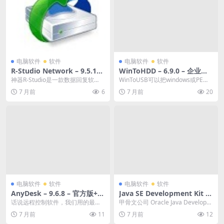
电脑软件
软件
电脑软件
软件
R-Studio Network – 9.5.191
WinToHDD – 6.9.0 – 企业版
683 – 独家汉化版 – 系统工具/
授权 – 系统工具/重装 – [Win]
神器R-Studio是一款数据回复软
WinToUSB可以把windows或PE系
数据恢复 – [Win][夸克网盘/
[夸克网盘/迅雷网盘]
件，功能非常全面，具体功能老殁
统装在移动硬盘和U盘上，WinTo
7 月前
6
7 月前
20
迅雷网盘]
就不说了，反正...
U...
电脑软件
软件
电脑软件
软件
AnyDesk – 9.6.8 – 官方版+便
Java SE Development Kit –
携版 – 网络工具/远程 – [Win]
25.0.2 – 官方原版镜像 – 开发
话说远程控制软件，我们用的最多
甲骨文公司 Oracle Java Developm
[夸克网盘/迅雷网盘]
工具/环境 – [Win][夸克网盘/
的就是QQ内置的远程控制功能了，
ent Kit（JDK）是J...
7 月前
11
7 月前
12
迅雷网盘]
后来又发现更为专业...