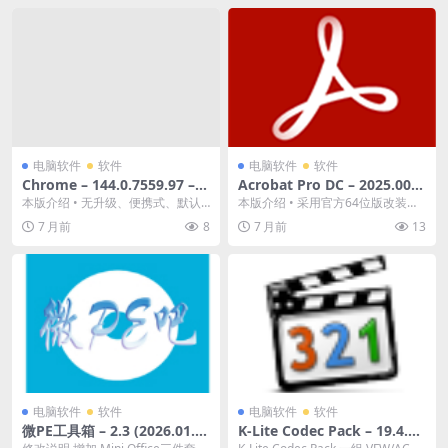
电脑软件
软件
电脑软件
软件
Chrome – 144.0.7559.97 –
Acrobat Pro DC – 2025.001.
便携版 – 网络工具/浏览器 –
21111 – 一键安装激活 – 办公
本版介绍 • 无升级、便携式、默认
本版介绍 • 采用官方64位版改装，
[Win][夸克网盘/迅雷网盘]
软件/PDF – [Win][夸克网盘/
标签页无广告、可覆盖更新可解压
免激活处理，多国语言完整版 • 安
7 月前
8
7 月前
13
迅雷网盘]
使用 • 64位...
装程序包含...
电脑软件
软件
电脑软件
软件
微PE工具箱 – 2.3 (2026.01.2
K-Lite Codec Pack – 19.4.3
1) – 装机必备神器 – 系统工
Mega – 官方原版镜像 – 影音