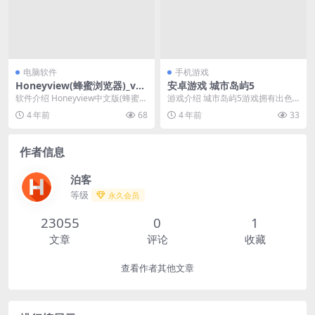
电脑软件
手机游戏
Honeyview(蜂蜜浏览器)_v5.
安卓游戏 城市岛屿5
49.0 中文绿色版
软件介绍 Honeyview中文版(蜂蜜浏
游戏介绍 城市岛屿5游戏拥有出色
览器)是一款免费的图像查看器及功
的图像细节和真实感。目睹属于自
4 年前
68
4 年前
33
能强大...
己的岛屿如何变得生...
作者信息
泊客
等级
永久会员
23055
0
1
文章
评论
收藏
查看作者其他文章