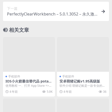
下一篇
PerfectlyClearWorkbench – 5.0.1.3052 – 永久激
活专业版 – 影音娱乐/美化 – [Win][夸克网盘/迅雷网
盘]
相关文章
手机软件
手机软件
IOS小火箭最佳替代品 potats
安卓萌猪记账v1.95高级版
o lite
使用教程 一、打开 App Store =>
软件介绍 萌猪记账是一款专业的生
登陆帐号 => 已购项...
活记账软件，适用于旅行记账，生
4 年前
5.9K
4 年前
36
意记账，旅游记账，...