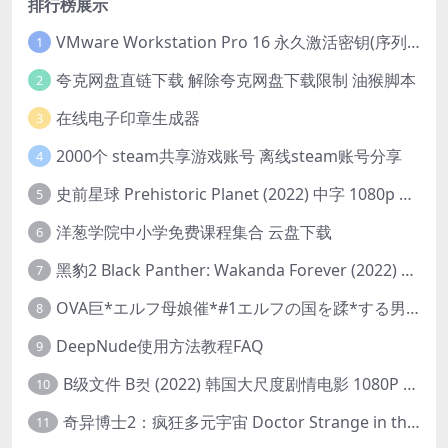
排行榜展示
VMware Workstation Pro 16 永久激活密钥(序列号)
1
夸克网盘直链下载 解除夸克网盘下载限制 油猴脚本
2
在线电子印章生成器
3
2000个 steam共享游戏账号 离线steam账号分享
4
史前星球 Prehistoric Planet (2022) 中字 1080p 高清 阿里云盘 2022.5.27已更新全集
5
洋葱学院中小学免费课程集合 云盘下载
6
黑豹2 Black Panther: Wakanda Forever (2022) 高清版
7
OVA巨*エルフ母娘催*#1エルフの国を蹂*する男。汚された女王と姫
8
DeepNude使用方法教程FAQ
9
B级文件 B컷 (2022) 韩国大尺度剧情电影 1080P 中字
10
奇异博士2：疯狂多元宇宙 Doctor Strange in the Multiverse of Madness (2022) 高清版1080p
11