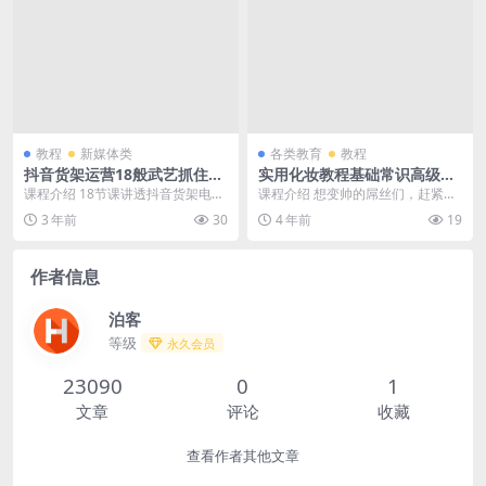
教程
新媒体类
各类教育
教程
抖音货架运营18般武艺抓住新
实用化妆教程基础常识高级视
风口高级视频教程
频教程
课程介绍 18节课讲透抖音货架电商
课程介绍 想变帅的屌丝们，赶紧学
的官方心智、底层逻辑、完整构
吧，学会后你可能会拥有许多女朋
3 年前
30
4 年前
19
架、十几个卡点及多...
友哦！本套教程不是...
作者信息
泊客
等级
永久会员
23090
0
1
文章
评论
收藏
查看作者其他文章