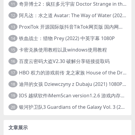
奇异博士2：疯狂多元宇宙 Doctor Strange in the Multiverse of Madness (2022) 高清版1080p
11
阿凡达：水之道 Avatar: The Way of Water (2022) 1080p 2k 4k 中文字幕
12
ProxiTok 开源国际版抖音TikTok网页版 国内网络直连
13
铁血战士：猎物 Prey (2022) 中英字幕 1080P
14
卡密兑换使用教程以及windows使用教程
15
百度云密码大盗V2.30 破解分享链接提取码
16
HBO 权力的游戏前传 龙之家族 House of the Dragon (2022) 中字 1080P 更新4集
17
迪拜的女孩 Dziewczyny z Dubaju (2021) 1080P 中字
18
IOS 越狱软件iMemScan version1.2.6 游戏内存修改器
19
银河护卫队3 Guardians of the Galaxy Vol. 3 (2023)4K高清资源1080p只分享精品
20
文章展示