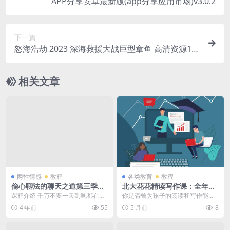
APP分享安卓最新版(app分享应用市场)v3.0.2
下一篇
怒海浩劫 2023 深海救援大战巨型章鱼 高清资源10
80p只分享精品????
相关文章
两性情感
教程
各类教育
教程
偷心聊法的聊天之道第三季高
北大花花精读写作课：全年龄
级视频教程
段学生的读写能力提升秘籍
课程介绍 千万不要一天到晚都在和
你是否曾为孩子的阅读和写作能力
妹子聊天，不然你会让妹子觉得你
发愁？是否希望找到一套系统、科
4 年前
55
5 月前
8
这个人很闲，你看看...
学、有趣的课程来帮助...