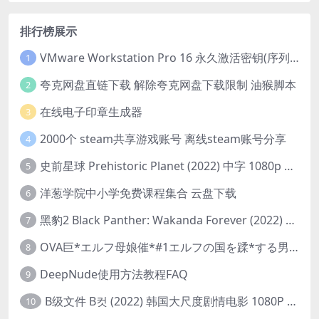
排行榜展示
VMware Workstation Pro 16 永久激活密钥(序列号)
1
夸克网盘直链下载 解除夸克网盘下载限制 油猴脚本
2
在线电子印章生成器
3
2000个 steam共享游戏账号 离线steam账号分享
4
史前星球 Prehistoric Planet (2022) 中字 1080p 高清 阿里云盘 2022.5.27已更新全集
5
洋葱学院中小学免费课程集合 云盘下载
6
黑豹2 Black Panther: Wakanda Forever (2022) 高清版
7
OVA巨*エルフ母娘催*#1エルフの国を蹂*する男。汚された女王と姫
8
DeepNude使用方法教程FAQ
9
B级文件 B컷 (2022) 韩国大尺度剧情电影 1080P 中字
10