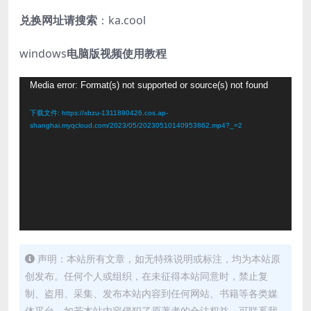
兑换网址请搜索
：ka.cool
windows
电脑版视频使用教程
视
Media error: Format(s) not supported or source(s) not found
频
下载文件: https://xbzu-1311890426.cos.ap-
播
shanghai.myqcloud.com/2023/05/20230510140953862.mp4?_=2
放
器
声明：本站所有文章，如无特殊说明或标注，均为本站原
创发布。任何个人或组织，在未征得本站同意时，禁止复
制、盗用、采集、发布本站内容到任何网站、书籍等各类媒
体平台。如若本站内容侵犯了原著者的合法权益，可联系我