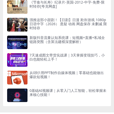
《节食与长寿》纪录片-英国-2012-中字-免费-限
时转存[夸克网盘]
强推这部小甜剧！【日剧】日漫 欺诈游戏 1080p
日语中字（2026） 悬疑 动画 网盘保存 未删减 限
时转存
新版抖音流量认知系统课：短视频+直播+私域全
链路突围（含算法建模深度解析）
7天速成图文带货实战课｜3天掌握变现技巧，小
白也能轻松上手！
从0到1用PPT制作自媒体视频｜零基础也能做出
爆款短视频！
0基础AI视频课｜从零入门人工智能，轻松掌握未
来核心技能！