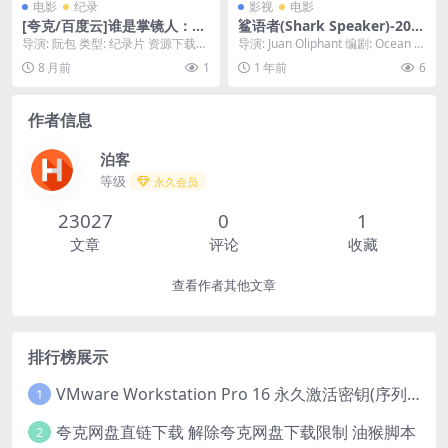
电影
纪录
影视
电影
[夸克/百度云]谁是掌镜人：越
鲨语者(Shark Speaker)-202
战经典照片之谜 – 2012 – 108
5-惊悚/冒险-免费下载 🦈她能
导演: 阮包 类型: 纪录片 资源下载：
导演: Juan Oliphant 编剧: Ocean R
0P纪录片控必看 – 纪录片/历
与鲨鱼对话，却无法阻止一头
谁是掌镜人：越战经典照片之谜下
amsey 主演: O...
8 月前
1
1 年前
6
史/战争 -[UK]
巨鲨的疯狂复仇，一场人与海
载阿里云盘...
洋霸主的终极对决🦈｜
作者信息
泊客
等级
永久会员
23027
0
1
文章
评论
收藏
查看作者其他文章
排行榜展示
VMware Workstation Pro 16 永久激活密钥(序列号)
1
夸克网盘直链下载 解除夸克网盘下载限制 油猴脚本
2