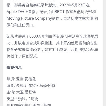
是一部美英自然类纪录片影集，2022年5月23日在
Apple TV+上首播。纪录片由BBC工作室自然历史部和
Moving Picture Company制作，自然历史学家大卫·阿
滕伯勒担任旁白。
纪录片讲述了6600万年前白垩纪晚期生活在全球各地恐
龙，并以电脑合成影像重建。其中开始使用当前的古生
物学研究来塑造恐龙，如有羽毛恐龙。汉斯·季默为纪录
片创作了原创配乐。
影视信息
导演: 亚当·瓦德兹
编剧: 多姆·瓦尔特 / 马修·怀特
主演: 大卫·爱登堡
类型: 纪录片 / 历史
制片国家/地区: 美国 / 英国