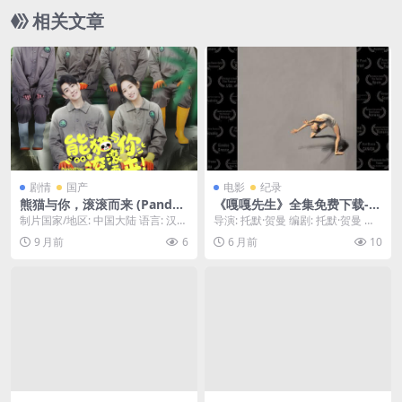
相关文章
剧情
国产
电影
纪录
熊猫与你，滚滚而来 (Pandas
《嘎嘎先生》全集免费下载-2
to You) – 2024 – 纪录片 – 夸
015-影评人五星推荐 – 纪录
制片国家/地区: 中国大陆 语言: 汉语
导演: 托默·贺曼 编剧: 托默·贺曼 又
克网盘免费下载🐼（纪录片）
片/舞蹈 – [IL][百度网盘]
普通话 资源下载：熊猫与你，滚滚
名: 舞痴先生 / Ohad Naha...
9 月前
6
6 月前
10
深入探访中国大熊猫保护基
而来下载...
地，记录了国宝“滚滚”们从出
生到成长的萌趣日常，以及它
们与饲养员之间的深厚感情。
🐼｜ CN