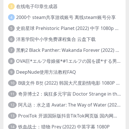
在线电子印章生成器
3
2000个 steam共享游戏账号 离线steam账号分享
4
史前星球 Prehistoric Planet (2022) 中字 1080p 高清 阿里云盘 2022.5.27已更新全集
5
洋葱学院中小学免费课程集合 云盘下载
6
黑豹2 Black Panther: Wakanda Forever (2022) 高清版
7
OVA巨*エルフ母娘催*#1エルフの国を蹂*する男。汚された女王と姫
8
DeepNude使用方法教程FAQ
9
B级文件 B컷 (2022) 韩国大尺度剧情电影 1080P 中字
10
奇异博士2：疯狂多元宇宙 Doctor Strange in the Multiverse of Madness (2022) 高清版1080p
11
阿凡达：水之道 Avatar: The Way of Water (2022) 1080p 2k 4k 中文字幕
12
ProxiTok 开源国际版抖音TikTok网页版 国内网络直连
13
铁血战士：猎物 Prey (2022) 中英字幕 1080P
14