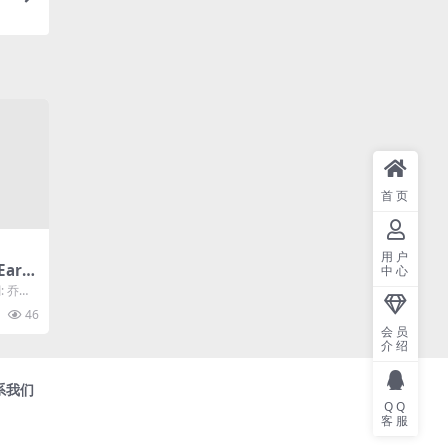
软
首页
用户
Eart
中心
: 乔伊·
..
46
会员
介绍
系我们
QQ
客服