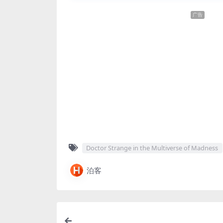
广告
Doctor Strange in the Multiverse of Madness
泊客