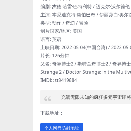
编剧
:
杰德·哈雷·巴特利特 / 迈克尔·沃尔德伦 /
主演
:
本尼迪克特·康伯巴奇 / 伊丽莎白·奥尔森 
类型:
动作 / 奇幻 / 冒险
制片国家/地区:
美国
语言:
英语
上映日期:
2022-05-04(中国台湾) / 2022-05
片长:
126分钟
又名:
奇异博士2 / 斯特兰奇博士2 / 奇异博士2
Strange 2 / Doctor Strange: in the Multi
IMDb:
tt9419884
充满无限未知的疯狂多元宇宙即将
下载地址：
个人网盘防封地址