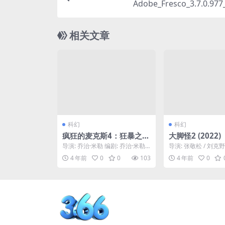
Adobe_Fresco_3.7.0.977
相关文章
科幻
科幻
疯狂的麦克斯4：狂暴之路
大脚怪2 (2022)
Mad Max: Fury Road (2
导演: 乔治·米勒 编剧: 乔治·米勒 /
导演: 张敬松 / 刘克野
015)
布伦丹·麦卡锡 / 尼克·拉图里 主...
松 / 谢少风 主演: 姜萌轩
4 年前
0
0
103
4 年前
0