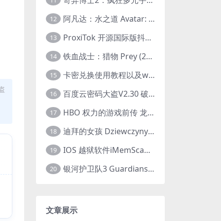
11
阿凡达：水之道 Avatar: The Way of Water (2022) 1080p 2k 4k 中文字幕
12
ProxiTok 开源国际版抖音TikTok网页版 国内网络直连
13
铁血战士：猎物 Prey (2022) 中英字幕 1080P
14
卡密兑换使用教程以及windows使用教程
15
盗
百度云密码大盗V2.30 破解分享链接提取码
16
HBO 权力的游戏前传 龙之家族 House of the Dragon (2022) 中字 1080P 更新4集
17
迪拜的女孩 Dziewczyny z Dubaju (2021) 1080P 中字
18
IOS 越狱软件iMemScan version1.2.6 游戏内存修改器
19
银河护卫队3 Guardians of the Galaxy Vol. 3 (2023)4K高清资源1080p只分享精品
20
文章展示