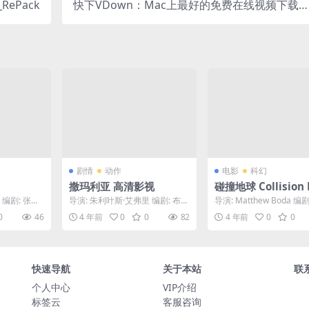
_RePack
快下VDown：Mac上最好的免费在线视频下载
件 支持900+网站
剧情
动作
电影
科幻
撒玛利亚 高清影视
碰撞地球 Collision 
h (2020) 1080中字
 编剧: 张敬
导演: 朱利叶斯·艾弗里 编剧: 布拉
导演: Matthew Boda 编剧
 / 施骏...
吉·F·舒特 主演: 西尔维斯特·史泰
罗切 主演: 埃里克·罗伯茨 /.
0
46
4 年前
0
0
82
4 年前
0
0
龙 ...
快速导航
关于本站
联
个人中心
VIP介绍
标签云
客服咨询