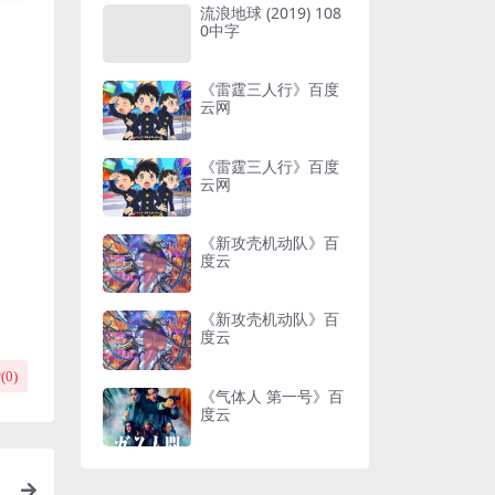
流浪地球 (2019) 108
0中字
《雷霆三人行》百度
云网
《雷霆三人行》百度
云网
《新攻壳机动队》百
度云
《新攻壳机动队》百
度云
(
0
)
《气体人 第一号》百
度云