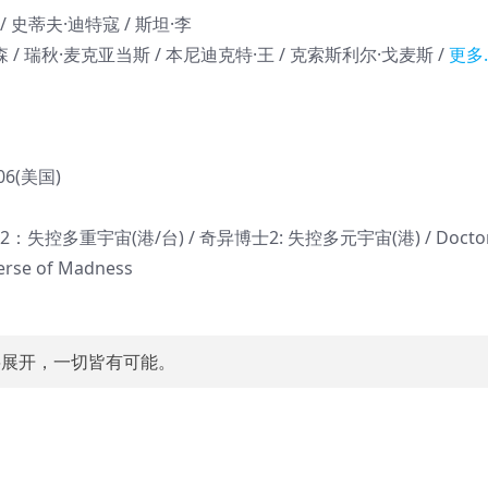
 史蒂夫·迪特寇 / 斯坦·李
/ 瑞秋·麦克亚当斯 / 本尼迪克特·王 / 克索斯利尔·戈麦斯 /
更多
-06(美国)
：失控多重宇宙(港/台) / 奇异博士2: 失控多元宇宙(港) / Docto
verse of Madness
展开，一切皆有可能。