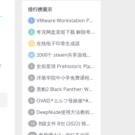
排行榜展示
…
VMware Workstation Pro 16 永久激活密钥(序列号)
1
夸克网盘直链下载 解除夸克网盘下载限制 油猴脚本
2
在线电子印章生成器
3
2000个 steam共享游戏账号 离线steam账号分享
4
r
史前星球 Prehistoric Planet (2022) 中字 1080p 高清 阿里云盘 2022.5.27已更新全集
5
洋葱学院中小学免费课程集合 云盘下载
6
黑豹2 Black Panther: Wakanda Forever (2022) 高清版
7
OVA巨*エルフ母娘催*#1エルフの国を蹂*する男。汚された女王と姫
8
DeepNude使用方法教程FAQ
9
B级文件 B컷 (2022) 韩国大尺度剧情电影 1080P 中字
10
奇异博士2：疯狂多元宇宙 Doctor Strange in the Multiverse of Madness (2022) 高清版1080p