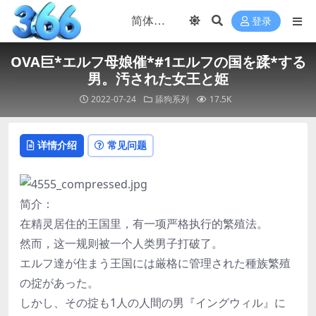
登录
OVA巨*エルフ母娘催*#1エルフの国を蹂*する
男。汚された女王と姫
2022-07-24
舔狗系列
17.5K
详情介绍
常见问题
简介：
在精灵居住的王国里，有一项严格执行的繁殖法。
然而，这一规则被一个人类男子打破了。
エルフ達が住まう王国には厳格に管理された種族繁殖
の掟があった。
しかし、その掟も1人の人間の男『イングウィル』に