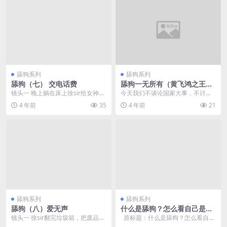
舔狗系列
舔狗系列
舔狗（七） 交电话费
舔狗一无所有（黄飞鸿之王者
无敌）影评
镜头一 晚上躺在床上徐sir给女神不
今天我们不谈论国家大事，不讨论
停的发微信，前面发了很多，其中
民族大义，不讨论江湖恩怨，不讨
4 年前
35
4 年前
21
表现一条（宝没...
论武打功夫，就讲一个...
舔狗系列
舔狗系列
舔狗（八）爱无声
什么是舔狗？怎么看自己是不
是舔狗？舔狗终结篇！
镜头一 徐sir翻完垃圾箱，把废品卖
原标题：什么是舔狗？怎么看自己
给回收站回家路上给女神发了个52
是不是舔狗？舔狗终结篇！ 关于舔