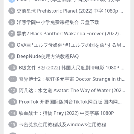
史前星球 Prehistoric Planet (2022) 中字 1080p 高清 阿里云盘 2022.5.27已更新全集
5
洋葱学院中小学免费课程集合 云盘下载
6
黑豹2 Black Panther: Wakanda Forever (2022) 高清版
7
OVA巨*エルフ母娘催*#1エルフの国を蹂*する男。汚された女王と姫
8
DeepNude使用方法教程FAQ
9
B级文件 B컷 (2022) 韩国大尺度剧情电影 1080P 中字
10
奇异博士2：疯狂多元宇宙 Doctor Strange in the Multiverse of Madness (2022) 高清版1080p
11
阿凡达：水之道 Avatar: The Way of Water (2022) 1080p 2k 4k 中文字幕
12
ProxiTok 开源国际版抖音TikTok网页版 国内网络直连
13
铁血战士：猎物 Prey (2022) 中英字幕 1080P
14
卡密兑换使用教程以及windows使用教程
15