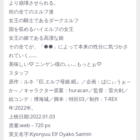
より崩壊させられる。
街の全てのエルフ達
女王の騎士であるダークエルフ
国を収めるハイエルフの女王
女王の娘である高潔な姫
その全てが、「●●」によって本来の性分に気づかさ
れていく……
美味しい♡ ニンゲン様の..ぃ…もっとぉ♡
スタッフ
原作：ルネ『巨.エルフ母娘.眠』／企画：ばにぃうぉ～
か～／キャラクター原案：huracan／監督：雷火剣／
絵コンテ：博海城／脚本：特区03／制作：T-REX
年:2022年。
上映日期:2022.01.03
质量:web – 720 px
英文名字:Kyonyuu Elf Oyako Saimin