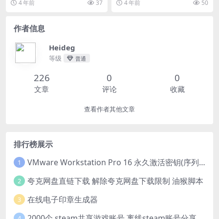
4 年前
37
4 年前
50
的红包内心独...
狗的...
作者信息
Heideg
等级
普通
226
0
0
文章
评论
收藏
查看作者其他文章
排行榜展示
VMware Workstation Pro 16 永久激活密钥(序列号)
1
夸克网盘直链下载 解除夸克网盘下载限制 油猴脚本
2
在线电子印章生成器
3
2000个 steam共享游戏账号 离线steam账号分享
4