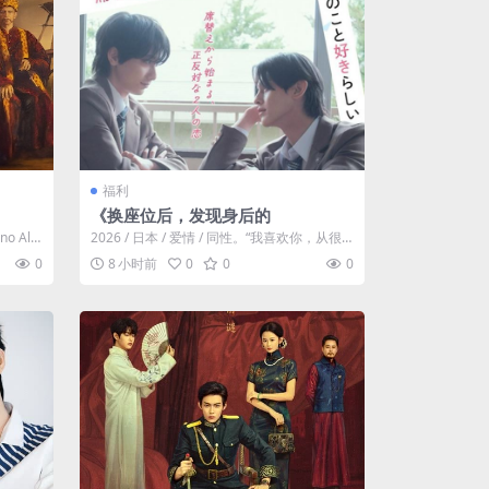
福利
《换座位后，发现身后的
o Ale
2026 / 日本 / 爱情 / 同性。“我喜欢你，从很
早以前就开始了。” 从换...
0
8 小时前
0
0
0