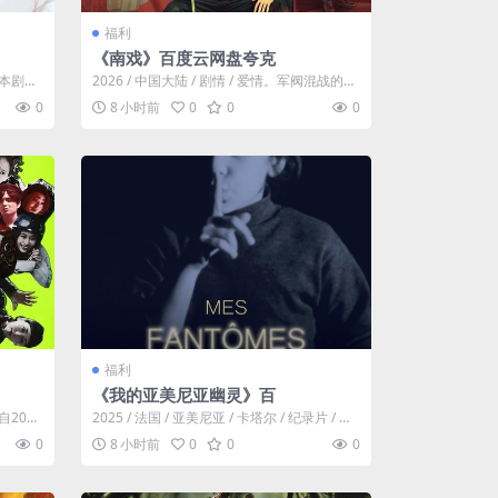
福利
《南戏》百度云网盘夸克
乐。本剧是
2026 / 中国大陆 / 剧情 / 爱情。军阀混战的民
国奉城，玉佛头离奇失窃，...
0
8 小时前
0
0
0
福利
《我的亚美尼亚幽灵》百
编自2021
2025 / 法国 / 亚美尼亚 / 卡塔尔 / 纪录片 / 历
史。这是一封献给...
0
8 小时前
0
0
0