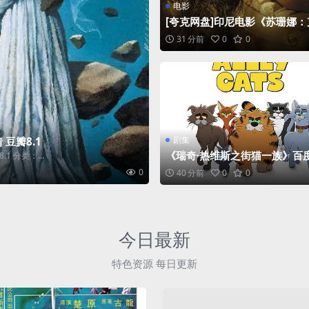
电影
[夸克网盘]印尼电影《苏珊娜
星期五之夜》（2023）
31 分前
0
0
剧集
 豆瓣8.1
《瑞奇·热维斯之街猫一族》百
1 分类：...
盘夸克下载.阿里云盘.中字.(202
0
40 分前
0
0
今日最新
特色资源 每日更新