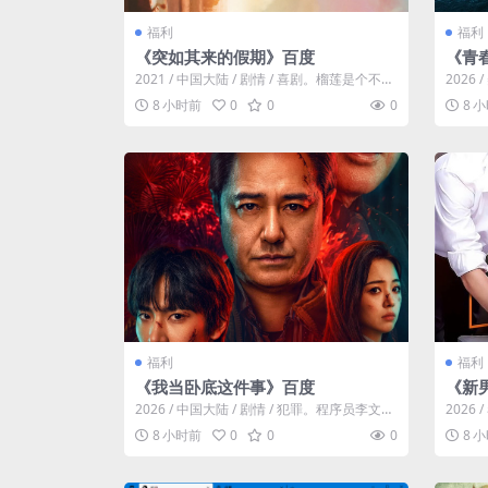
福利
福利
《突如其来的假期》百度
《青
2021 / 中国大陆 / 剧情 / 喜剧。榴莲是个不按
2026 
常理出牌的30岁单身女性...
杉矶 ，
8 小时前
0
0
0
8 
福利
福利
《我当卧底这件事》百度
《新
2026 / 中国大陆 / 剧情 / 犯罪。程序员李文刻
2026 
意接近顾婷，利用顾炎女儿...
制片国家
8 小时前
0
0
0
8 