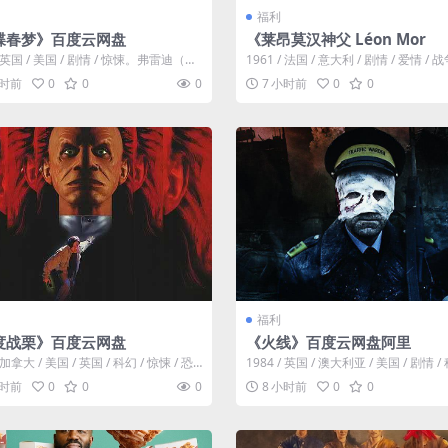
福利
蝶春梦》百度云网盘
《莱昂莫汉神父 Léon Mor
 / 英国 / 美国 / 剧情 / 惊悚。弗雷迪（特
1961 / 法国 / 意大利 / 剧情 / 爱情 /
普 Ter...
个年轻英俊的神父...
小时前
0
0
0
7 小时前
0
0
福利
度战栗》百度云网盘
《火线》百度云网盘阿里
/ 加拿大 / 美国 / 英国 / 科幻 / 惊悚 / 恐
1984 / 英国 / 澳大利亚 / 美国 / 剧情 / 
讲述...
战争。故事背...
小时前
0
0
0
8 小时前
0
0