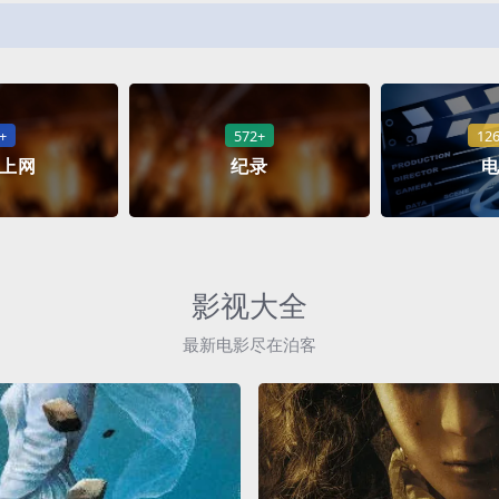
+
572+
12
上网
纪录
影视大全
最新电影尽在泊客