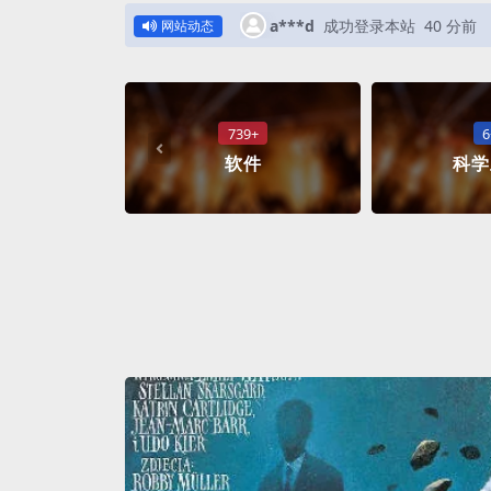
a***d
成功登录本站
40 分前
网站动态
739+
6
软件
科学