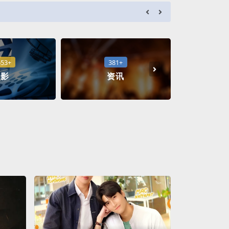
a***d
成功
653+
381+
1
电影
资讯