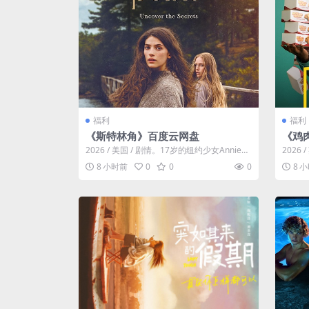
福利
福利
《斯特林角》百度云网盘
《鸡
2026 / 美国 / 剧情。17岁的纽约少女Annie
2026 
（艾拉·鲁宾 饰）和双胞...
演: 莫吉.
8 小时前
0
0
0
8 