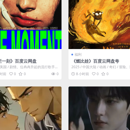
福利
烂一刻》百度云网盘
《燃比娃》百度云网盘夸
 / 美国 / 剧情。位冉冉升起的流行歌手在
2025 / 中国大陆 / 动画 / 奇幻 / 冒
巡回演唱会首秀做准备的...
事源自羌族神话，讲述...
小时前
0
0
0
8 小时前
0
0