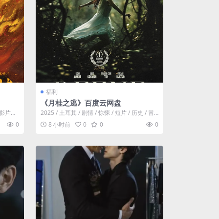
福利
《月桂之逃》百度云网盘
险。影片故
2025 / 土耳其 / 剧情 / 惊悚 / 短片 / 历史 / 冒
险。故事发生...
0
8 小时前
0
0
0