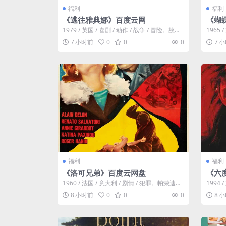
福利
福利
《逃往雅典娜》百度云网
《蝴
1979 / 英国 / 喜剧 / 动作 / 战争 / 冒险。故事
1965
发生在二次世界大...
伦斯·斯坦
7 小时前
0
0
0
7 
福利
福利
《洛可兄弟》百度云网盘
《六
1960 / 法国 / 意大利 / 剧情 / 犯罪。帕荣迪家
1994 
族男丁新旺，可惜生在...
怖。电影
8 小时前
0
0
0
8 