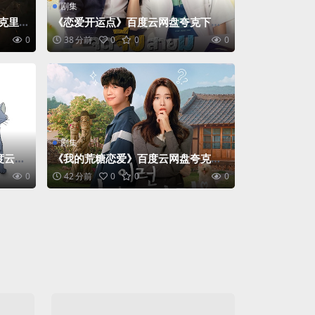
剧集
：克里旺
《恋爱开运点》百度云网盘夸克下载.
阿里云盘.中字.(2026)
0
38 分前
0
0
0
剧集
度云网
《我的荒糖恋爱》百度云网盘夸克下
6)
载.阿里云盘.中字.(2026)
0
42 分前
0
0
0