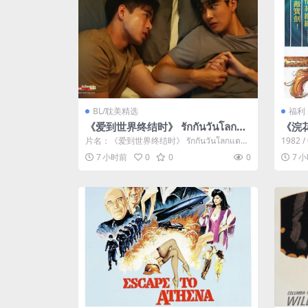
BL/耽美精选
福利
《爱到世界终结时》 รักกันวันโลกแต
《浣
ก (2022)：BL剧集剧情简介与夸克
片名：《爱到世界终结时》 รักกันวันโลกแตก
1982
网盘资源
(2022)：BL剧集...
雪山浣
7 小时前
0
0
0
7 