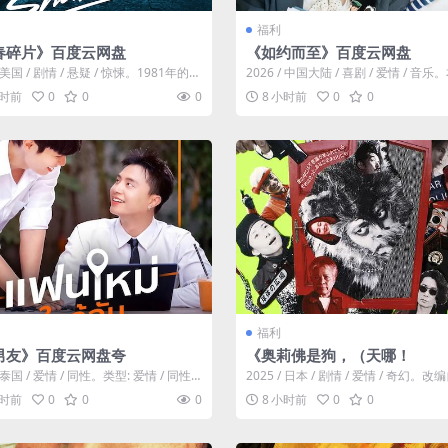
福利
春碎片》百度云网盘
《如约而至》百度云网盘
/ 美国 / 剧情 / 悬疑 / 惊悚。1981年的洛
2026 / 中国大陆 / 喜剧 / 爱情 / 音
一班精英...
一部都市音乐爱情轻喜...
小时前
0
0
0
8 小时前
0
0
福利
男友》百度云网盘夸
《奥莉佛是狗，（天哪！
/ 泰国 / 爱情 / 同性。类型: 爱情 / 同性
2025 / 日本 / 剧情 / 爱情 / 奇幻。改
/地区:...
年在NHK播出的...
小时前
0
0
0
8 小时前
0
0