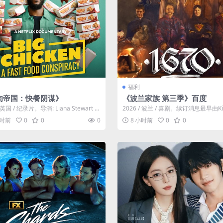
福利
肉帝国：快餐阴谋》
《波兰家族 第三季》百度
/ 英国 / 纪录片。导演: Liana Stewart 主
2026 / 波兰 / 喜剧。续订消息最早由Kin
..
rt PL账号发现，...
小时前
0
0
0
8 小时前
0
0