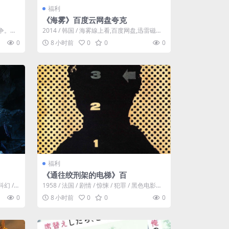
福利
《海雾》百度云网盘夸克
 战争。一
2014 / 韩国 / 海雾線上看,百度网盘,迅雷磁力
电驴ed2k下载,百度云盘...
0
8 小时前
0
0
0
福利
《通往绞刑架的电梯》百
科幻 /
1958 / 法国 / 剧情 / 惊悚 / 犯罪 / 黑色电影。
前伞兵军官朱里安...
0
8 小时前
0
0
0