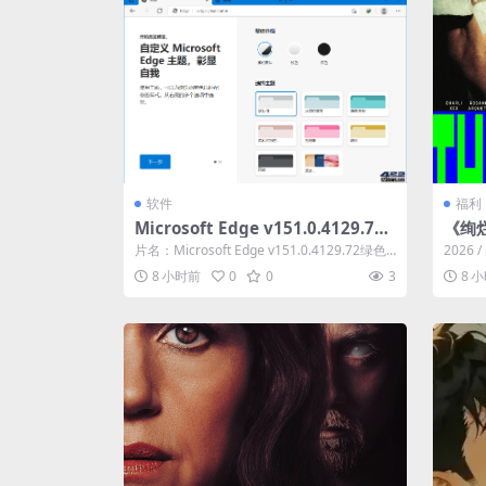
软件
福利
Microsoft Edge v151.0.4129.72
《绚
绿色便携版
片名：Microsoft Edge v151.0.4129.72绿色
2026
便携版 分类...
为她的
8 小时前
0
0
3
8 