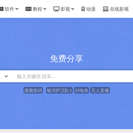
软件
教程
影视
动漫
在线影视
免费分享
搜索热词
银河护卫队3
闪电侠
无人直播