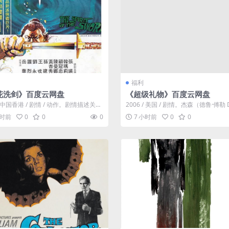
福利
花洗剑》百度云网盘
《超级礼物》百度云网盘
 / 中国香港 / 剧情 / 动作。剧情描述关外
2006 / 美国 / 剧情。杰森（德鲁·傅勒 D
花宫至尊冰天老人（...
uller 饰）与爷...
小时前
0
0
0
7 小时前
0
0