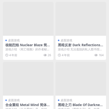
桌面游戏
桌面游戏
核能烈焰 Nuclear Blaze 简体
黑暗反射 Dark Reflections
中文绿色版
简体中文绿色版
游戏介绍 《死亡细胞》的作者献上
游戏介绍 无法逃脱的私人图书馆
一款独一无二的2D消防游戏，令你
中，发生了诡异的连续杀人事件。
4 年前
26
4 年前
164
化身消防人员，直...
当粮食耗尽时，图书...
桌面游戏
桌面游戏
合金重组 Metal Mind 简体中
黑暗之刃 Blade Of Darkness
文绿色版
简体中文绿色版