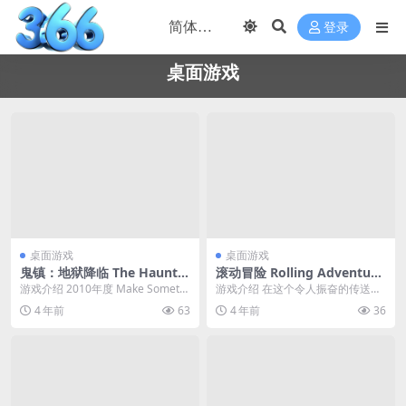
登录
桌面游戏
桌面游戏
桌面游戏
鬼镇：地狱降临 The Haunte
滚动冒险 Rolling Adventure
d: Hells Reach 简体中文绿色
简体中文绿色版
游戏介绍 2010年度 Make Somethi
游戏介绍 在这个令人振奋的传送带
版
ng Unreal 竞赛的赢家，...
平台游戏中，精确驾驶、跳跃和加
4 年前
63
4 年前
36
速前进。小心翼翼地...