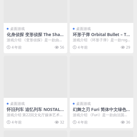
桌面游戏
桌面游戏
化身侦探 变形侦探 The Shap
环形子弹 Orbital Bullet – Th
eshifting Detective 简体中
e 360° Rogue-lite 简体中文
游戏介绍 《变形侦探》是一款由D
游戏介绍 《环形子弹》是一款rogu
文绿色版
绿色版
Avekki Studios制作，Wales ...
e-lite快节奏360°平台动作游戏，所
4 年前
56
4 年前
29
有...
桌面游戏
桌面游戏
怀旧列车 追忆列车 NOSTALG
幻舞之刃 Furi 简体中文绿色
IC TRAIN 简体中文绿色版
版
游戏介绍 第22回文化厅媒体艺术祭
游戏介绍 《Furi》是一款由法国独
审查委员会推荐作品■■ 在空无一
立游戏工作室The Game Bakers
4 年前
32
4 年前
36
人的乡下醒过来...
制...