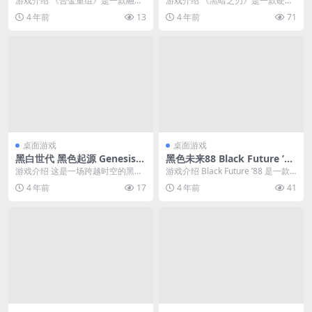
游戏介绍 《合金重组》是一款融合
游戏介绍 《黑暗之刃》是一款硬核
了机甲改造和Roguelite的俯视角射
奇幻动作冒险类游戏，加入了独特
4 年前
13
4 年前
71
击动作游...
新颖的战斗机制和角...
桌面游戏
桌面游戏
黑白世代 黑色起源 Genesis N
黑色未来88 Black Future ’88
oir 简体中文绿色版
简体中文绿色版
游戏介绍 这是一场跨越时空的黑暗
游戏介绍 Black Future ’88 是一款
旅程。当宇宙生灵间的三角恋演变
拥有强烈赛博朋克电音风格的Ro...
4 年前
17
4 年前
41
成一场激烈冲突时，...