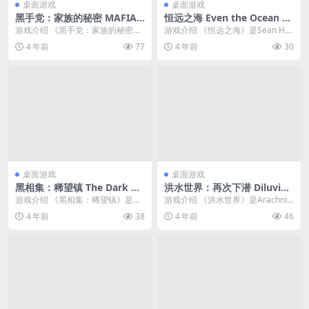
桌面游戏
桌面游戏
黑手党：家族的秘密 MAFIA:
恒远之海 Even the Ocean 简
Family’s Secret 简体中文绿
体中文绿色版
游戏介绍 《黑手党：家族的秘密》
游戏介绍 《恒远之海》是Sean HT
色版
是一款自上而下的射击游戏。杀死
CH和Joni Kittaka制作发行的一...
4 年前
77
4 年前
30
你的敌人，通过所有...
桌面游戏
桌面游戏
黑相集：稀望镇 The Dark Pic
洪水世界：再次下潜 Diluvio
tures Anthology: Little Ho
n: Resubmerged 简体中文绿
游戏介绍 《黑相集：稀望镇》是恐
游戏介绍 《洪水世界》是Arachnid
pe 简体中文绿色版
色版
怖冒险游戏《黑相集：棉兰号》的
Games制作的一款潜水艇为主题的
4 年前
38
4 年前
46
续作。本作支援多种...
海底...