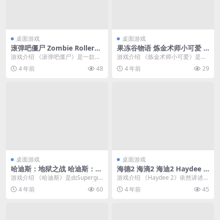
桌面游戏
桌面游戏
滚弹吧僵尸 Zombie Rollerz:
果冻谷物语 炼金术师小可爱 A
Pinball Heroes 简体中文绿色
lchemic Cutie 简体中文绿色
游戏介绍 《滚弹吧僵尸》是一款结
游戏介绍 《炼金术师小可爱》是一
版
版
合了Roguelike元素、使用丰富的弹
款像素画面休闲角色扮演游戏，故
4 年前
48
4 年前
29
珠技能来...
事发生在色彩缤纷的...
桌面游戏
桌面游戏
哈迪斯：地狱之战 哈迪斯：杀
海德2 海滴2 海迪2 Haydee 2
出地狱 Hades 简体中文绿色
简体中文绿色版
游戏介绍 《哈迪斯》是由Supergia
游戏介绍 《Haydee 2》依然讲述了
版
nt Games制作的一款快节奏动作游
性感的女主角被莫名其妙的关在了
4 年前
60
4 年前
45
戏...
一个奇怪的...