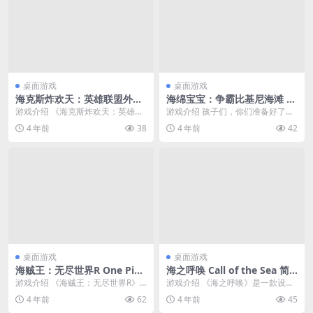
桌面游戏
桌面游戏
海克斯炸欢天：英雄联盟外传
海绵宝宝：争霸比基尼海滩 S
Hextech Mayhem: A Leagu
pongeBob SquarePants: Ba
游戏介绍 《海克斯炸欢天：英雄联
游戏介绍 孩子们，你们准备好了
e of Legends Story 简体中
ttle for Bikini Bottom 简体
盟外传》是一款动作类音乐游戏，
吗？这款忠实再现《海绵宝宝》奇
4 年前
38
4 年前
42
文绿色版
中文绿色版
跟随音乐节拍，爆破...
妙历险记的小众经典游...
桌面游戏
桌面游戏
海贼王：无尽世界R One Piec
海之呼唤 Call of the Sea 简
e: Unlimited World Red 简
体中文绿色版
游戏介绍 《海贼王：无尽世界R》
游戏介绍 《海之呼唤》是一款设定
体中文绿色版
是之前《海贼王：无尽航海SP》的
在20世纪30年代的第一人称冒险解
4 年前
62
4 年前
45
续作，故事以路飞...
谜游戏，玩家在...