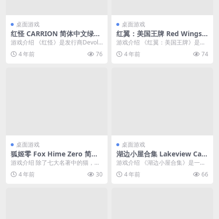
桌面游戏
桌面游戏
红怪 CARRION 简体中文绿色
红翼：美国王牌 Red Wings:
版
American Aces 简体中文绿
游戏介绍 《红怪》是发行商Devolv
游戏介绍 《红翼：美国王牌》是一
色版
er Digital在Steam上推出的反...
款激动人心的战机街机射击游戏，
4 年前
76
4 年前
74
具有在线和本地多人...
桌面游戏
桌面游戏
狐姬零 Fox Hime Zero 简体
湖边小屋合集 Lakeview Cabi
中文绿色版
n Collection 简体中文绿色版
游戏介绍 除了七大名著中的猫，也
游戏介绍 《湖边小屋合集》是一款
许你还会喜欢上狐狸。你是一位年
像素风格的恐怖冒险游戏，营造了
4 年前
30
4 年前
66
轻的博物学科学生，...
充满七八十年代恐怖...