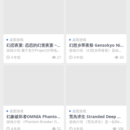
桌面游戏
桌面游戏
幻恋夜宴: 恋恋的幻觉夜宴 ~
幻想乡萃夜祭 Gensokyo Nig
Halluci-Sabbat of Koishi 简
ht Festival 简体中文绿色版
游戏介绍 属于东方Project古明地恋
游戏介绍 《幻想乡萃夜祭》是由W
体中文绿色版
的，刀剑与魔法碰撞的横版清关AC
hy so serious,tea_basira...
4 年前
27
4 年前
33
T！ 帮...
桌面游戏
桌面游戏
幻象破坏者OMNIA Phantom
荒岛求生 Stranded Deep 简
Breaker: Omnia 简体中文绿
体中文绿色版
游戏介绍 《Phantom Breaker Om
游戏介绍 《荒岛求生》是一款Bea
色版
nia》是一款快节奏的 2D 动...
m Team Games制作并发行的冒险
4 年前
52
4 年前
106