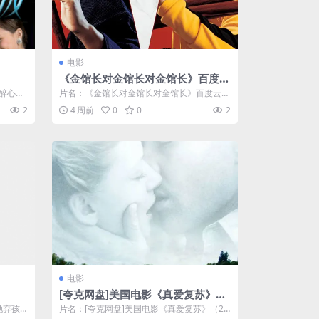
电影
《金馆长对金馆长对金馆长》百度云
网盘夸克下载.阿里云盘.中字.(2007)
舞。醉心舞
片名：《金馆长对金馆长对金馆长》百度云网
盘夸克下载.阿里云盘.中字.(2007)...
2
4 周前
0
0
2
电影
[夸克网盘]美国电影《真爱复苏》
（2007）剧情 / 爱情 豆瓣8.1
抛弃孩
片名：[夸克网盘]美国电影《真爱复苏》（20