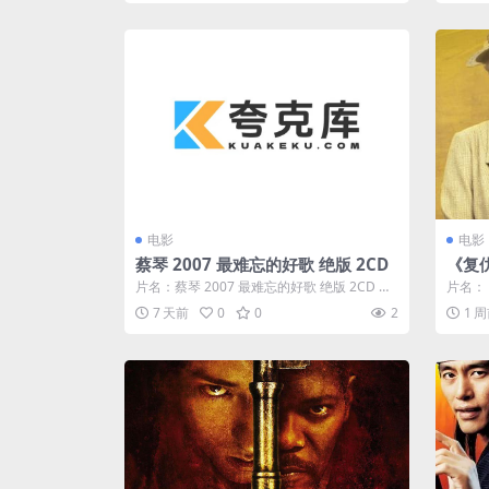
电影
电影
蔡琴 2007 最难忘的好歌 绝版 2CD
《复
阿里云
片名：蔡琴 2007 最难忘的好歌 绝版 2CD 分
片名：
类：电影 年份：2007 详...
里云盘.中
7 天前
0
0
2
1 