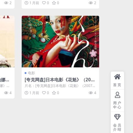
..
07）剧情 / 爱情 豆瓣8.1 分...
2
1 月前
0
0
2
电影
山娜》
[夸克网盘]日本电影《花魁》（200
7）剧情 / 历史 豆瓣8.1
首页
娜》
片名：[夸克网盘]日本电影《花魁》（2007）
剧情 / 历史 豆瓣8.1 分类：...
4
1 月前
0
0
4
用户
中心
会员
介绍