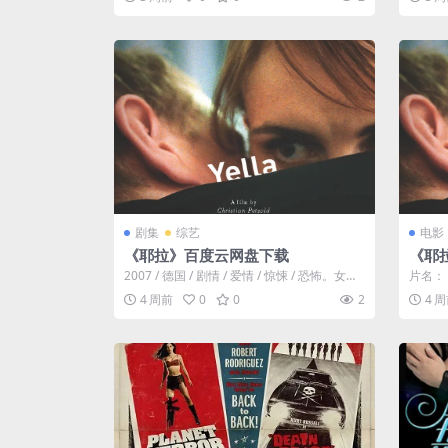
保...
剧集
综艺
电影
《耶拉》百度云网盘下载
《耶
德语中
2007 / 德国 / 剧情 / 爱情 / 惊悚 / 恐怖。女会
片名：
计师耶拉（Nin...
语中字.
4 周前
0
0
2
4 