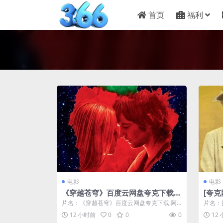
首页
福利
电影
电影
《穿越苍穹》百度云网盘夸克下载.
[夸
阿里云盘.中字.(2007)
（20
片名：《穿越苍穹》百度云网盘夸克下载.阿
片名：
里云盘.中字.(2007) 分类：电影 ...
07）悬疑
12 小时前
0
0
0
12