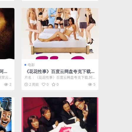
电影
阿里
《花花性事》百度云网盘夸克下载.
阿里云盘.中字.(2007)
阿里云
片名：《花花性事》百度云网盘夸克下载.阿
里云盘.中字.(2007) 分类：电影 ...
2
2 周前
0
0
5