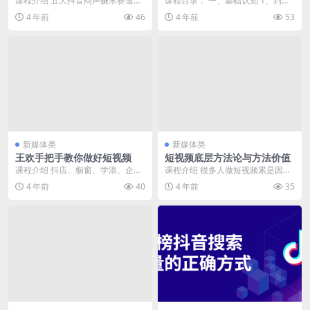
课程介绍 五大抖音闷声赚米赛道，
课程目录： 一、基础认知 1、到底
频(57节课)
从底层逻辑、账号搭建、选题库、
什么样的人在看? 2、需要养号吗?
4 年前
46
4 年前
53
主题IP、文案台词...
3、流量池...
新媒体类
新媒体类
王欢手把手教你做好短视频
短视频底层方法论与方法价值
课程介绍 抖店、橱窗、学浪、企业
课程介绍 很多人做短视频累是因为
号、精选联盟实操课程！课程非常
方法错了，你要知道任何标准化的
4 年前
40
4 年前
35
详细，深入浅出，通...
具体操作最后一定沦...