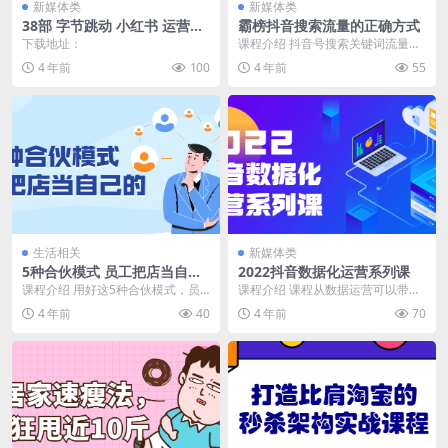
新媒体类
新媒体类
38部 字节跳动 小红书 运营培
霸榜抖音搜索流量的正确方式
训思维视频教程免费奉献
下载地址：
课程介绍 抖音号搜索关键词流量获
取方式：内容包括抖音搜索流量、
4 年前
100
4 年前
55
数据化选词工具、关...
生活相关
新媒体类
5种合伙模式 员工把店当自己
2022抖音数据化运营系列课
的
课程介绍 用好这5种合伙模式，员
课程介绍 课程从数据运营可以带给
工把店当成自己的店，课程带你解
我们什么价值开始讲起，包括最新
4 年前
40
4 年前
70
决以下问题：人才留...
的抖音直播间起爆算...