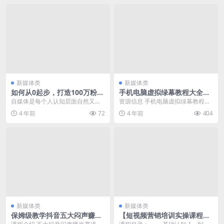
新媒体类
新媒体类
如何从0起步，打造100万粉丝
手机电脑虚拟绿幕教程大全完
抖音月入5万+？
结
自媒体是每个人认知层面自然又必
资源信息 手机电脑虚拟绿幕教程完
然的选择 首先必须清楚1点： 一个
结 资源目录 手机虚拟直播教程 无
4 年前
72
4 年前
404
人的力量是微弱的...
绿幕背景素材 ...
新媒体类
新媒体类
保姆级教学抖音五大闷声赚米
【短视频营销培训实操课程合
赛道
集】教你快速入门做抖音短视