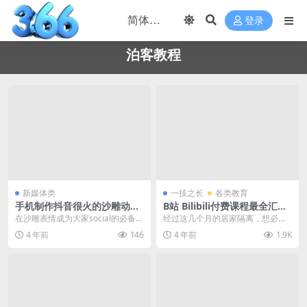
登录
泊客教程
新媒体类
一技之长
各类教育
手机制作抖音很火的沙雕动画
B站 Bilibili付费课程最全汇总
视频教程+素材 某宝购买的 免
2022.6 最新
在沙雕表情成为大家social的必备品
经过这几个月的居家隔离，想必大
费分享给大家
之后，许多沙雕动画作品也开始在
多数同学都开始习惯通过线上的方
4 年前
146
4 年前
1.9K
全网流行起来...
式开展学习了，在线教...