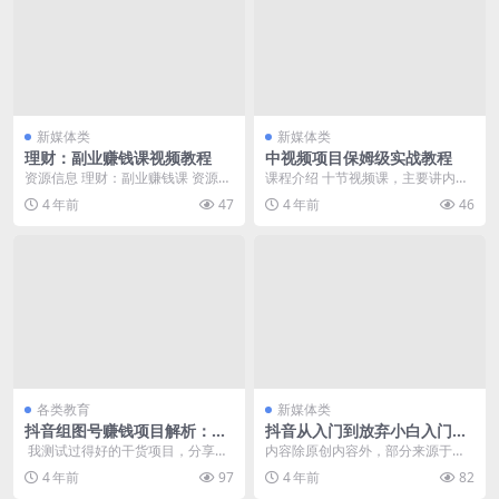
新媒体类
新媒体类
理财：副业赚钱课视频教程
中视频项目保姆级实战教程
资源信息 理财：副业赚钱课 资源目
课程介绍 十节视频课，主要讲内容
录 第6讲，社交电商.mp4 第2讲：
制作和账号运营：包括选题、素
4 年前
47
4 年前
46
分销.m...
材、文案、配音、剪辑...
各类教育
新媒体类
抖音组图号赚钱项目解析：月
抖音从入门到放弃小白入门必
入5000+的实战文档！
看的系列文章
我测试过得好的干货项目，分享给
内容除原创内容外，部分来源于各
大家！ 首先，这节课程是一门，教
个渠道，现在把实用的一部分整理
4 年前
97
4 年前
82
大家在抖音赚钱的...
出来，供大家参考。 ...