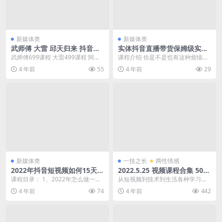
新媒体类
新媒体类
武师傅 大雷 邱天归来 抖音直
实体抖音直播带货保姆级实战
播付费内部教程
课
武师傅699课程 大雷499课程 阿阳
课程介绍 你是不是也有这种烦恼？
哥499课程 奋斗鸟哥499课程 八金7
线下门店人越来越少，想通过直播
4 年前
55
4 年前
29
9...
发展新渠道，想做直...
新媒体类
一技之长
两性情感
2022年抖音短视频如何15天做
2022.5.25 视频课程合集 50部
到破万粉丝账号，31节起号打
400G 阿里云盘
课程目录： 1、2022年怎么做一个
从短视频到技术到生活各种学习视
造爆款实操课
盈利的账号.mp4 2、平台新规则与
频 2021年333教育学综合课程、资
4 年前
74
4 年前
442
核心算法...
料 壹心理读...