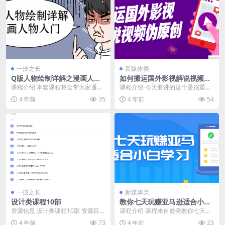
一技之长
新媒体类
Q版人物绘制详解之漫画人物
如何搬运国外影视解说视频伪
入门
原创
课程介绍 本套课程将会带大家通过
课程介绍 今天要讲的这个是很重要
实例学习Q版动漫人物插画的画
的底层逻辑，把这个逻辑运用到搬
4 年前
35
4 年前
54
法，通过实例讲解以及...
国外解说视频上，我...
一技之长
新媒体类
设计类课程10部
教你七天玩赚亚马逊适合小白
学习
资源信息 设计类课程10部 资源目录
课程介绍 课程来自晟尧教你七天玩
疯子班Xl期摄影课堂 牟真民第八期
赚亚马逊，价值599元，适合小白
4 年前
73
4 年前
23