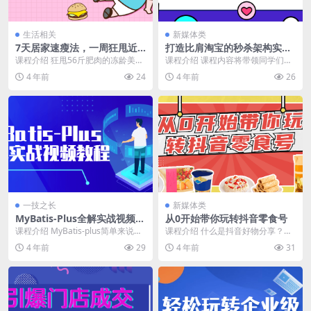
生活相关
新媒体类
7天居家速瘦法，一周狂甩近1
打造比肩淘宝的秒杀架构实战
0斤
课程
课程介绍 狂甩56斤肥肉的冻龄美魔
课程介绍 课程内容将带领同学们打
女，江苏卫视《减出我人生》冠军
造比肩淘宝的亿级秒杀架构系统，
4 年前
24
4 年前
26
教练张婷媗，教你...
课程内容包括服务架...
一技之长
新媒体类
MyBatis-Plus全解实战视频教
从0开始带你玩转抖音零食号
程
课程介绍 MyBatis-plus简单来说就
课程介绍 什么是抖音好物分享？简
是一款 Mybatis 增强工具，用...
单来说就是通过抖音短视频分享产
4 年前
29
4 年前
31
品。网友看到视频，...