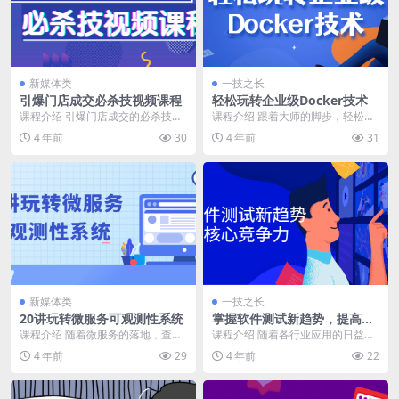
新媒体类
一技之长
引爆门店成交必杀技视频课程
轻松玩转企业级Docker技术
课程介绍 引爆门店成交的必杀技，
课程介绍 跟着大师的脚步，轻松玩
你一定要学会！一家金牌门店,拥有
转Docker企业级部署实战。课程内
4 年前
30
4 年前
31
哪些盈利的独门利...
容分为多个阶...
新媒体类
一技之长
20讲玩转微服务可观测性系统
掌握软件测试新趋势，提高核
心竞争力
课程介绍 随着微服务的落地，查找
课程介绍 随着各行业应用的日益复
并解决系统问题的难度也在升级。
杂化，主流的开发框架便由传统的
4 年前
29
4 年前
22
如何从架构层面更好...
单体应用架构转向微...