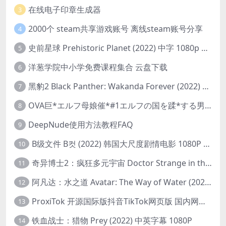
在线电子印章生成器
3
2000个 steam共享游戏账号 离线steam账号分享
4
史前星球 Prehistoric Planet (2022) 中字 1080p 高清 阿里云盘 2022.5.27已更新全集
5
洋葱学院中小学免费课程集合 云盘下载
6
黑豹2 Black Panther: Wakanda Forever (2022) 高清版
7
OVA巨*エルフ母娘催*#1エルフの国を蹂*する男。汚された女王と姫
8
DeepNude使用方法教程FAQ
9
B级文件 B컷 (2022) 韩国大尺度剧情电影 1080P 中字
10
奇异博士2：疯狂多元宇宙 Doctor Strange in the Multiverse of Madness (2022) 高清版1080p
11
阿凡达：水之道 Avatar: The Way of Water (2022) 1080p 2k 4k 中文字幕
12
ProxiTok 开源国际版抖音TikTok网页版 国内网络直连
13
铁血战士：猎物 Prey (2022) 中英字幕 1080P
14