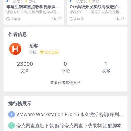
一技之长
教程
一技之长
教程
李迪生钢琴重点教学视频课程
C++高级开发实战高级进阶教
精选
程
课程介绍 李迪生钢琴重点教学视频
课程介绍 C++语言开发实战视频教
课程，是一门以钢琴演奏技巧为主
程高级篇，主要是讲解C++语言开
3 年前
23
4 年前
26
要内容的课程。本课...
发更高级操作知...
作者信息
泊客
等级
永久会员
23090
0
1
文章
评论
收藏
查看作者其他文章
排行榜展示
VMware Workstation Pro 16 永久激活密钥(序列号)
1
夸克网盘直链下载 解除夸克网盘下载限制 油猴脚本
2