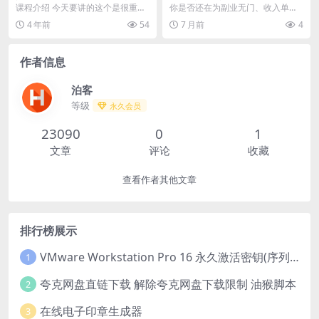
原创
战教学｜暴力玩法+高效变现
课程介绍 今天要讲的这个是很重要
你是否还在为副业无门、收入单一
秘籍，小白也能月入过万！
的底层逻辑，把这个逻辑运用到搬
而焦虑？《闲鱼零基础入门精细化
4 年前
54
7 月前
4
国外解说视频上，我...
运营实战教学》专为新...
作者信息
泊客
等级
永久会员
23090
0
1
文章
评论
收藏
查看作者其他文章
排行榜展示
VMware Workstation Pro 16 永久激活密钥(序列号)
1
夸克网盘直链下载 解除夸克网盘下载限制 油猴脚本
2
在线电子印章生成器
3