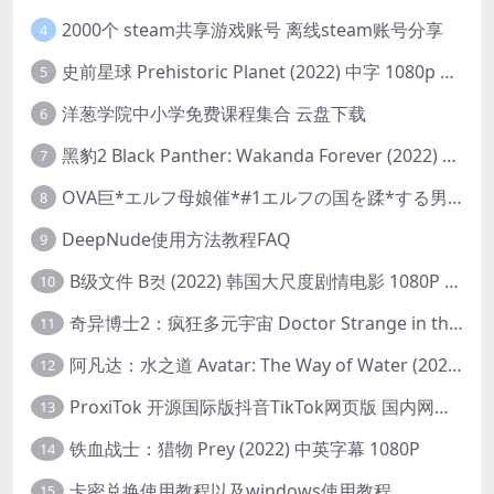
2000个 steam共享游戏账号 离线steam账号分享
4
史前星球 Prehistoric Planet (2022) 中字 1080p 高清 阿里云盘 2022.5.27已更新全集
5
洋葱学院中小学免费课程集合 云盘下载
6
黑豹2 Black Panther: Wakanda Forever (2022) 高清版
7
OVA巨*エルフ母娘催*#1エルフの国を蹂*する男。汚された女王と姫
8
DeepNude使用方法教程FAQ
9
B级文件 B컷 (2022) 韩国大尺度剧情电影 1080P 中字
10
奇异博士2：疯狂多元宇宙 Doctor Strange in the Multiverse of Madness (2022) 高清版1080p
11
阿凡达：水之道 Avatar: The Way of Water (2022) 1080p 2k 4k 中文字幕
12
ProxiTok 开源国际版抖音TikTok网页版 国内网络直连
13
铁血战士：猎物 Prey (2022) 中英字幕 1080P
14
卡密兑换使用教程以及windows使用教程
15