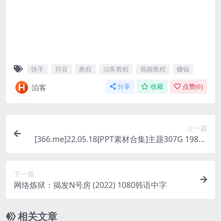
快手
抖音
教程
泊客教程
视频教程
赚钱
泊客
分享
收藏
点赞(
0
)
上一篇
[366.me]22.05.18[PPT素材合集]主题307G 19825
件素材
下一篇
网络炼狱：揭发N号房 (2022) 1080韩语中字
相关文章