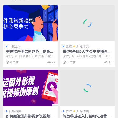
一技之长
教程
新媒体类
掌握软件测试新趋势，提高核
带你0基础5天学会中视频创作
心竞争力
高级视频教程
课程介绍 随着各行业应用的日益复
课程介绍 从零开始运营账号，让你
杂化，主流的开发框架便由传统的
掌握完整的视频运营技巧，课程+导
4 年前
22
4 年前
15
单体应用架构转向微...
师全程指导，帮助...
新媒体类
教程
新媒体类
如何搬运国外影视解说视频伪
闲鱼零基础入门精细化运营实