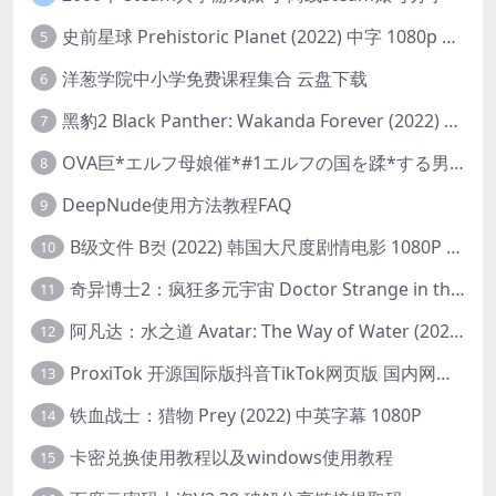
史前星球 Prehistoric Planet (2022) 中字 1080p 高清 阿里云盘 2022.5.27已更新全集
5
洋葱学院中小学免费课程集合 云盘下载
6
黑豹2 Black Panther: Wakanda Forever (2022) 高清版
7
OVA巨*エルフ母娘催*#1エルフの国を蹂*する男。汚された女王と姫
8
DeepNude使用方法教程FAQ
9
B级文件 B컷 (2022) 韩国大尺度剧情电影 1080P 中字
10
奇异博士2：疯狂多元宇宙 Doctor Strange in the Multiverse of Madness (2022) 高清版1080p
11
阿凡达：水之道 Avatar: The Way of Water (2022) 1080p 2k 4k 中文字幕
12
ProxiTok 开源国际版抖音TikTok网页版 国内网络直连
13
铁血战士：猎物 Prey (2022) 中英字幕 1080P
14
卡密兑换使用教程以及windows使用教程
15