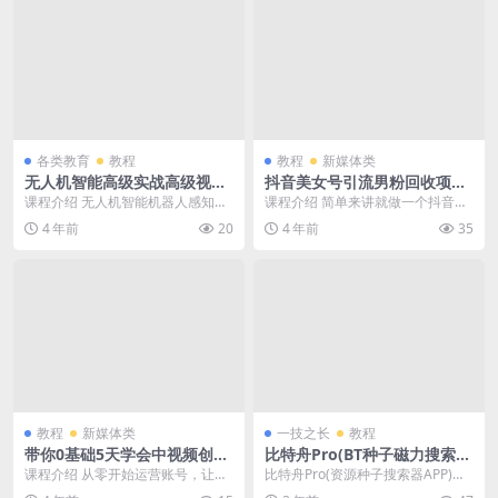
各类教育
教程
教程
新媒体类
无人机智能高级实战高级视频
抖音美女号引流男粉回收项目
教程
高级视频教程
课程介绍 无人机智能机器人感知能
课程介绍 简单来讲就做一个抖音美
力+防碰撞+定位+传感技术课程，
女号，提供方法按照话术引流到对
4 年前
20
4 年前
35
带领同学们进行I...
应的v信，一个粉2...
教程
新媒体类
一技之长
教程
带你0基础5天学会中视频创作
比特舟Pro(BT种子磁力搜索工
高级视频教程
具)v1.2.9免费版
课程介绍 从零开始运营账号，让你
比特舟Pro(资源种子搜索器APP)是
掌握完整的视频运营技巧，课程+导
一款免费无广告的BT种子磁力搜索