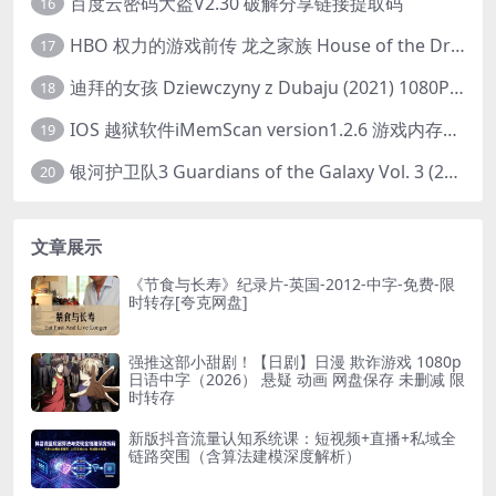
百度云密码大盗V2.30 破解分享链接提取码
16
HBO 权力的游戏前传 龙之家族 House of the Dragon (2022) 中字 1080P 更新4集
17
迪拜的女孩 Dziewczyny z Dubaju (2021) 1080P 中字
18
IOS 越狱软件iMemScan version1.2.6 游戏内存修改器
19
银河护卫队3 Guardians of the Galaxy Vol. 3 (2023)4K高清资源1080p只分享精品
20
文章展示
《节食与长寿》纪录片-英国-2012-中字-免费-限
时转存[夸克网盘]
强推这部小甜剧！【日剧】日漫 欺诈游戏 1080p
日语中字（2026） 悬疑 动画 网盘保存 未删减 限
时转存
新版抖音流量认知系统课：短视频+直播+私域全
链路突围（含算法建模深度解析）