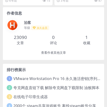
4 年前
15
3 年前
47
师全程指导，帮助...
工具,采用...
作者信息
泊客
等级
永久会员
23090
0
1
文章
评论
收藏
查看作者其他文章
排行榜展示
VMware Workstation Pro 16 永久激活密钥(序列号)
1
夸克网盘直链下载 解除夸克网盘下载限制 油猴脚本
2
在线电子印章生成器
3
2000个 steam共享游戏账号 离线steam账号分享
4