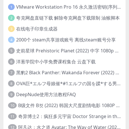
VMware Workstation Pro 16 永久激活密钥(序列号)
1
夸克网盘直链下载 解除夸克网盘下载限制 油猴脚本
2
在线电子印章生成器
3
2000个 steam共享游戏账号 离线steam账号分享
4
史前星球 Prehistoric Planet (2022) 中字 1080p 高清 阿里云盘 2022.5.27已更新全集
5
洋葱学院中小学免费课程集合 云盘下载
6
黑豹2 Black Panther: Wakanda Forever (2022) 高清版
7
OVA巨*エルフ母娘催*#1エルフの国を蹂*する男。汚された女王と姫
8
DeepNude使用方法教程FAQ
9
B级文件 B컷 (2022) 韩国大尺度剧情电影 1080P 中字
10
奇异博士2：疯狂多元宇宙 Doctor Strange in the Multiverse of Madness (2022) 高清版1080p
11
阿凡达：水之道 Avatar: The Way of Water (2022) 1080p 2k 4k 中文字幕
12