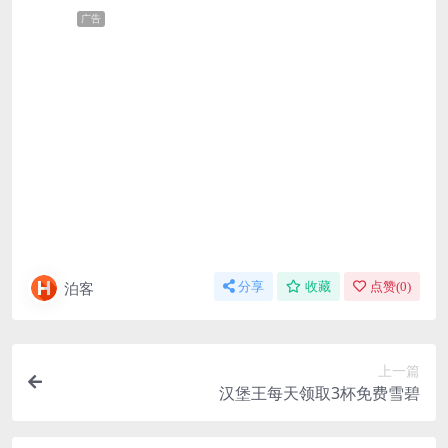
广告
泊客
分享
收藏
点赞(
0
)
上一篇
汉堡王每天领取3杯免费雪碧