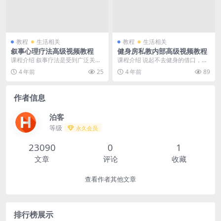
教程
生活相关
教程
生活相关
叙事心理疗法高级视频教程
健身房私教内部高级视频教程
课程介绍 叙事疗法是受到广泛关注
课程介绍 说起不去健身的借口，说
的后现代心理治疗方式，它摆脱了
没时间的应该是大多数人，如果你
4 年前
25
4 年前
89
传统上将人看作为问...
每天真的抽不出来1...
作者信息
泊客
等级
永久会员
23090
0
1
文章
评论
收藏
查看作者其他文章
排行榜展示