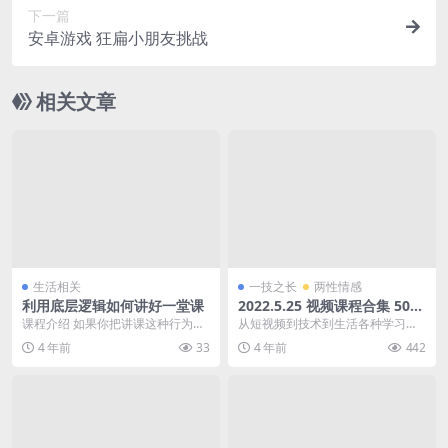
下一篇
安卓游戏 狂扁小朋友挑战
相关文章
生活相关
一技之长
两性情感
利用底层逻辑如何讲好一堂课
2022.5.25 视频课程合集 50部
400G 阿里云盘
课程介绍 如果你把讲课这种行为放
从短视频到技术到生活各种学习视
到更广义的范围内来看待的话，那
频 2021年333教育学综合课程、资
4 年前
33
4 年前
442
么你会发现，在日常...
料 壹心理读...