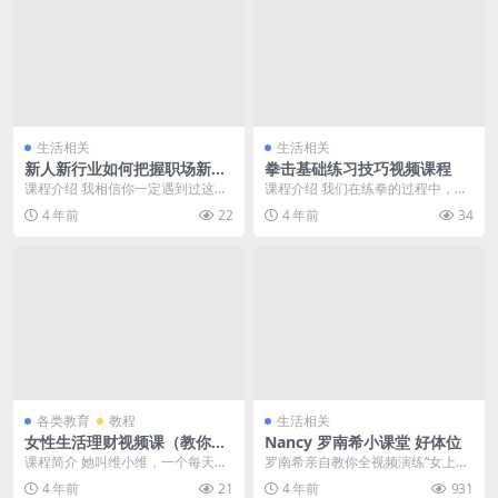
生活相关
生活相关
新人新行业如何把握职场新机
拳击基础练习技巧视频课程
会
课程介绍 我相信你一定遇到过这些
课程介绍 我们在练拳的过程中，有
困惑：想进入一个新行业，但不知
很多基本的拳击技巧，这些技巧会
4 年前
22
4 年前
34
道自己的选择是不是...
提升你的训练，攻击...
各类教育
教程
生活相关
女性生活理财视频课（教你从
Nancy 罗南希小课堂 好体位
零规划家庭开支）
课程简介 她叫维小维，一个每天都
罗南希亲自教你全视频演练“女上、
和钱打交道的二宝妈妈。和大多数
火车bian当、69、坐姿、趟姿“等15
4 年前
21
4 年前
931
普通女生一样，她也...
个体位，...