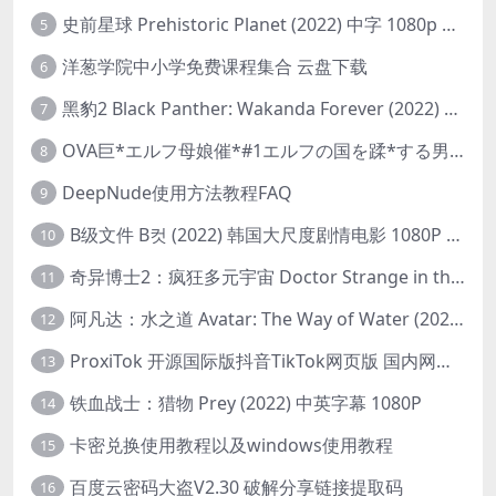
史前星球 Prehistoric Planet (2022) 中字 1080p 高清 阿里云盘 2022.5.27已更新全集
5
洋葱学院中小学免费课程集合 云盘下载
6
黑豹2 Black Panther: Wakanda Forever (2022) 高清版
7
OVA巨*エルフ母娘催*#1エルフの国を蹂*する男。汚された女王と姫
8
DeepNude使用方法教程FAQ
9
B级文件 B컷 (2022) 韩国大尺度剧情电影 1080P 中字
10
奇异博士2：疯狂多元宇宙 Doctor Strange in the Multiverse of Madness (2022) 高清版1080p
11
阿凡达：水之道 Avatar: The Way of Water (2022) 1080p 2k 4k 中文字幕
12
ProxiTok 开源国际版抖音TikTok网页版 国内网络直连
13
铁血战士：猎物 Prey (2022) 中英字幕 1080P
14
卡密兑换使用教程以及windows使用教程
15
百度云密码大盗V2.30 破解分享链接提取码
16