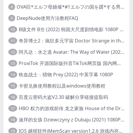
OVA巨*エルフ母娘催*#1エルフの国を蹂*する男。汚された女王と姫
8
DeepNude使用方法教程FAQ
9
B级文件 B컷 (2022) 韩国大尺度剧情电影 1080P 中字
10
奇异博士2：疯狂多元宇宙 Doctor Strange in the Multiverse of Madness (2022) 高清版1080p
11
阿凡达：水之道 Avatar: The Way of Water (2022) 1080p 2k 4k 中文字幕
12
ProxiTok 开源国际版抖音TikTok网页版 国内网络直连
13
铁血战士：猎物 Prey (2022) 中英字幕 1080P
14
卡密兑换使用教程以及windows使用教程
15
百度云密码大盗V2.30 破解分享链接提取码
16
HBO 权力的游戏前传 龙之家族 House of the Dragon (2022) 中字 1080P 更新4集
17
迪拜的女孩 Dziewczyny z Dubaju (2021) 1080P 中字
18
IOS 越狱软件iMemScan version1.2.6 游戏内存修改器
19