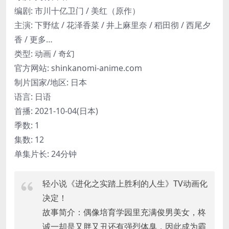
编剧: 市川十亿卫门 / 美红（原作）
主演: 下野纮 / 花泽香菜 / 井上麻里奈 / 稻田彻 / 西尾夕
香 / 更多…
类型: 动画 / 奇幻
官方网站: shinkanomi-anime.com
制片国家/地区: 日本
语言: 日语
首播: 2021-10-04(日本)
季数: 1
集数: 12
单集片长: 24分钟
轻小说《进化之实踏上胜利的人生》TV动画化
决定！
故事简介：偶像培育学园里充满俊男美女，柊
诚一却是又胖又丑还有强烈体臭，因此成为霸