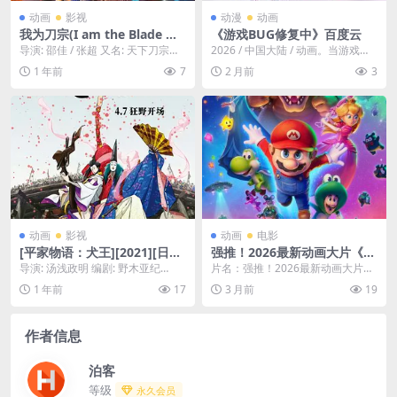
动画
影视
动漫
动画
我为刀宗(I am the Blade Ma
《游戏BUG修复中》百度云
ster)-2025-至今-动画/武侠-免
导演: 邵佳 / 张超 又名: 天下刀宗
2026 / 中国大陆 / 动画。当游戏策
费下载 🇨🇳国产武侠动漫，一
（小说名） / 我为刀宗 3D动画版
划江城突然被拉进自己精心打造的
1 年前
7
2 月前
3
个一心只想成为天下第一刀客
资...
数字世界...
的少年，在机缘巧合之下，竟
成为了没落刀宗的唯一传人，
振兴宗门的重任落在了他的肩
上🇨🇳｜
动画
影视
动画
电影
[平家物语：犬王][2021][日语
强推！2026最新动画大片《超
中字][1080P超清 下载夸克网
级马力欧银河大电影》中字高
导演: 汤浅政明 编剧: 野木亚纪
片名：强推！2026最新动画大片
盘
清版 日本/美国联合制作 精彩
子 / 古川日出男 主演: 蔷薇园啊
《超级马力欧银河大电影》中字高
1 年前
17
3 月前
19
喜剧/动画/奇幻/冒险 限时免
呜 / 森...
清版 日本/美国联...
费获取
作者信息
泊客
等级
永久会员