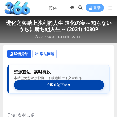
登录
进化之实踏上胜利的人生 進化の実～知らない
うちに勝ち組人生～ (2021) 1080P
2022-08-03
动画
14
详情介绍
常见问题
资源直达 · 实时有效
本站已为您深度检测，下载地址位于文章底部
立即直达下载
导演: 奥村吉昭