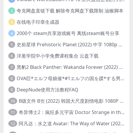
夸克网盘直链下载 解除夸克网盘下载限制 油猴脚本
2
在线电子印章生成器
3
2000个 steam共享游戏账号 离线steam账号分享
4
史前星球 Prehistoric Planet (2022) 中字 1080p 高清 阿里云盘 2022.5.27已更新全集
5
洋葱学院中小学免费课程集合 云盘下载
6
黑豹2 Black Panther: Wakanda Forever (2022) 高清版
7
OVA巨*エルフ母娘催*#1エルフの国を蹂*する男。汚された女王と姫
8
DeepNude使用方法教程FAQ
9
B级文件 B컷 (2022) 韩国大尺度剧情电影 1080P 中字
10
奇异博士2：疯狂多元宇宙 Doctor Strange in the Multiverse of Madness (2022) 高清版1080p
11
阿凡达：水之道 Avatar: The Way of Water (2022) 1080p 2k 4k 中文字幕
12