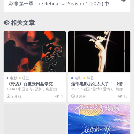
彩排 第一季 The Rehearsal Season 1 (2022) 中字
1080P
相关文章
电影
综艺
电影
综艺
《野店》百度云网盘夸克
这部电影后劲太大了！ 《情陷
夜巴黎》 1985 高清珍藏 未删
1994 / 中国台湾 / 恐怖。电影由三
1985 / 法国 / 剧情 / 爱情 /。妮娜
减 限时转存
个短片组成 染布坊的主人虽然表面
（朱丽叶·比诺什 Juliett...
2 月前
4
3 月前
13
看来温...