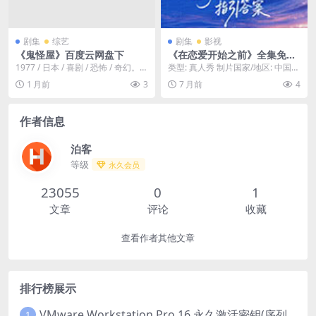
剧集
综艺
剧集
影视
《鬼怪屋》百度云网盘下
《在恋爱开始之前》全集免费
下载-2025-全网难找版本收集
1977 / 日本 / 喜剧 / 恐怖 / 奇幻。绰
类型: 真人秀 制片国家/地区: 中国大
– 真人秀 – [CN][夸克/百度云]
号小尚的女中学生木枯（池上季...
陆 资源下载：在恋爱开始之前下载
1 月前
3
7 月前
4
阿里云盘...
作者信息
泊客
等级
永久会员
23055
0
1
文章
评论
收藏
查看作者其他文章
排行榜展示
VMware Workstation Pro 16 永久激活密钥(序列号)
1