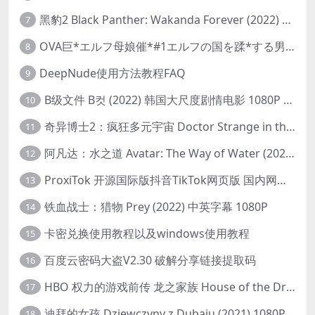
黑豹2 Black Panther: Wakanda Forever (2022) 高清版
7
OVA巨*エルフ母娘催*#1エルフの国を蹂*する男。汚された女王と姫
8
DeepNude使用方法教程FAQ
9
B级文件 B컷 (2022) 韩国大尺度剧情电影 1080P 中字
10
奇异博士2：疯狂多元宇宙 Doctor Strange in the Multiverse of Madness (2022) 高清版1080p
11
阿凡达：水之道 Avatar: The Way of Water (2022) 1080p 2k 4k 中文字幕
12
ProxiTok 开源国际版抖音TikTok网页版 国内网络直连
13
铁血战士：猎物 Prey (2022) 中英字幕 1080P
14
卡密兑换使用教程以及windows使用教程
15
百度云密码大盗V2.30 破解分享链接提取码
16
HBO 权力的游戏前传 龙之家族 House of the Dragon (2022) 中字 1080P 更新4集
17
迪拜的女孩 Dziewczyny z Dubaju (2021) 1080P 中字
18