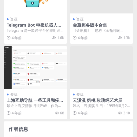
资源
资源
Telegram Bot 电报机器人合
金瓶梅各版本合集
集
Telegram 是一款跨平台的即时通讯
《金瓶梅》，也称《金瓶梅词
软件，用户可以相互交换加密与自
话》，它是中国史上第一部文人独
4 年前
1.6K
4 年前
1.3K
毁消息，发...
立创作的长篇白话世情章回...
资源
资源
上海互助导航 一些工具和疫情
云溪溪 奶桃 玫瑰绳艺术展
生活指南
最近上海疫情依旧很严峻，作为一
姓名：云溪溪 生日：1995年8月2
个经历了多次封城的武汉人（作者
日 星座：狮子座 出生地：重庆江北
4 年前
68
4 年前
3.1K
@lvwzhen）感...
微博ID...
作者信息