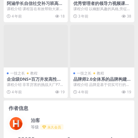
阿涵学长自信社交补习班高级
优秀管理者的领导力视频课程
视频教程
精选版
课程介绍 课程旨在有效帮助大家突
课程介绍 以幽默风趣的风格,旁征博
破社交恐惧、提升自信心、提升社
引、拆解案例、找准痛点、建构方
4 年前
18
3 年前
38
交能力、优化性格，...
法论,帮助管理者...
一技之长
教程
一技之长
教程
企业级DNS+百万并发高性能
品牌师2.0全体系的品牌构建高
网关设计高级视频教程
级视频教程
课程介绍 非常厉害的挑战大厂P7级
课程介绍 品牌是基于切实可行的商
别技术的实战架构师课程，课程内
业模式之上的伟大的共同理念。品
4 年前
19
4 年前
19
容主要焦点放在了...
牌师课程升级，加入...
作者信息
泊客
等级
永久会员