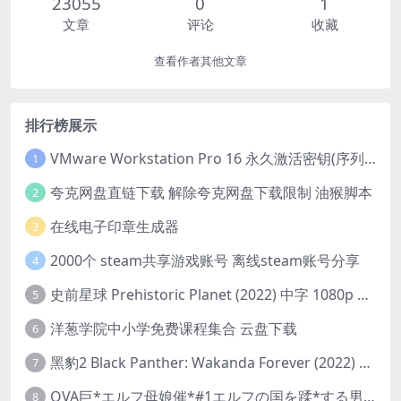
23055
0
1
文章
评论
收藏
查看作者其他文章
排行榜展示
VMware Workstation Pro 16 永久激活密钥(序列号)
1
夸克网盘直链下载 解除夸克网盘下载限制 油猴脚本
2
在线电子印章生成器
3
2000个 steam共享游戏账号 离线steam账号分享
4
史前星球 Prehistoric Planet (2022) 中字 1080p 高清 阿里云盘 2022.5.27已更新全集
5
洋葱学院中小学免费课程集合 云盘下载
6
黑豹2 Black Panther: Wakanda Forever (2022) 高清版
7
OVA巨*エルフ母娘催*#1エルフの国を蹂*する男。汚された女王と姫
8