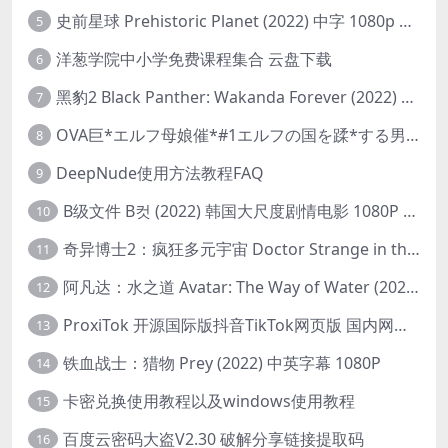
史前星球 Prehistoric Planet (2022) 中字 1080p 高清 阿里云盘 2022.5.27已更新全集
5
洋葱学院中小学免费课程集合 云盘下载
6
黑豹2 Black Panther: Wakanda Forever (2022) 高清版
7
OVA巨*エルフ母娘催*#1エルフの国を蹂*する男。汚された女王と姫
8
DeepNude使用方法教程FAQ
9
B级文件 B컷 (2022) 韩国大尺度剧情电影 1080P 中字
10
奇异博士2：疯狂多元宇宙 Doctor Strange in the Multiverse of Madness (2022) 高清版1080p
11
阿凡达：水之道 Avatar: The Way of Water (2022) 1080p 2k 4k 中文字幕
12
ProxiTok 开源国际版抖音TikTok网页版 国内网络直连
13
铁血战士：猎物 Prey (2022) 中英字幕 1080P
14
卡密兑换使用教程以及windows使用教程
15
百度云密码大盗V2.30 破解分享链接提取码
16