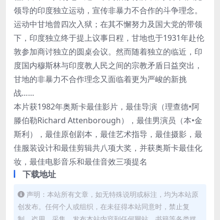
领导的印度独立运动，宣传非暴力不合作的斗争理念。
运动中甘地曾四次入狱；在其不懈努力及国大党的带领
下，印度独立终于提上议事日程，甘地也于1931年赴伦
敦参加商讨独立的圆桌会议。然而随着独立的临近，印
度国内穆斯林与印度教人民之间的宗教矛盾日益突出，
甘地的非暴力不合作理念又面临着更为严峻的新挑
战……
本片获1982年奥斯卡最佳影片，最佳导演（理查德•阿
滕伯勒Richard Attenborough），最佳男演员（本•金
斯利），最佳原创剧本，最佳艺术指导，最佳摄影，最
佳服装设计和最佳剪辑共八项大奖，并获奥斯卡最佳化
妆，最佳电影音乐和最佳音效三项提名
下载地址
声明：本站所有文章，如无特殊说明或标注，均为本站原
创发布。任何个人或组织，在未征得本站同意时，禁止复
制、盗用、采集、发布本站内容到任何网站、书籍等各类媒