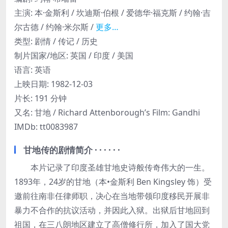
主演
:
本·金斯利 / 坎迪斯·伯根 / 爱德华·福克斯 / 约翰·吉
尔古德 / 约翰·米尔斯 /
更多…
类型:
剧情 / 传记 / 历史
制片国家/地区:
英国 / 印度 / 美国
语言:
英语
上映日期:
1982-12-03
片长:
191 分钟
又名:
甘地 / Richard Attenborough’s Film: Gandhi
IMDb:
tt0083987
甘地传的剧情简介 · · · · · ·
本片记录了印度圣雄甘地史诗般传奇伟大的一生。
1893年，24岁的甘地（本•金斯利 Ben Kingsley 饰）受
邀前往南非任律师职，决心在当地带领印度移民开展非
暴力不合作的抗议活动，并因此入狱。出狱后甘地回到
祖国，在三八朗地区建立了高僧修行所，加入了国大党