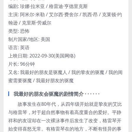
编剧
:
珍娜·拉米亚 / 格雷迪·亨德里克斯
主演
:
阿米尔·米勒 / 艾尔西·费舍尔 / 凯西·昂 / 克莱顿·约
翰逊 / 克里斯·劳威尔
类型:
恐怖
制片国家/地区:
美国
语言:
英语
上映日期:
2022-09-30(美国网络)
片长:
96分钟
又名:
我最好的朋友是驱魔人 / 我的挚友的驱魔 / 我的闺
蜜需要驱魔 / 我最好朋友的驱魔
我最好的朋友会驱魔的剧情简介 · · · · · ·
故事发生在80年代，从四年级开始就是挚友的艾比
与格雷琴，对于超自然事物有着高度重合的爱好。平静
祥和的友谊却在一次裸泳事件后发生了改变，格雷琴开
始变得喜怒无常。有格雷琴在的地方，不断有怪异的事