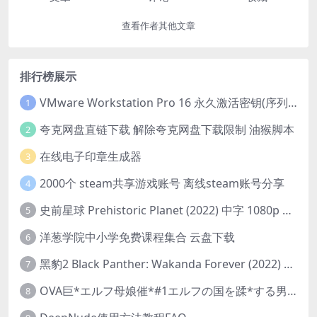
查看作者其他文章
排行榜展示
VMware Workstation Pro 16 永久激活密钥(序列号)
1
夸克网盘直链下载 解除夸克网盘下载限制 油猴脚本
2
在线电子印章生成器
3
2000个 steam共享游戏账号 离线steam账号分享
4
史前星球 Prehistoric Planet (2022) 中字 1080p 高清 阿里云盘 2022.5.27已更新全集
5
洋葱学院中小学免费课程集合 云盘下载
6
黑豹2 Black Panther: Wakanda Forever (2022) 高清版
7
OVA巨*エルフ母娘催*#1エルフの国を蹂*する男。汚された女王と姫
8