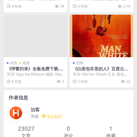
韩版 中文字幕
纶镁 / 廖凡 类型: 剧情 / 悬疑...
卡迈克尔 / 科林·特莱沃若 / 德里克...
4 年前
78
4 年前
2.1K
动作
电影
恐怖
《悍警归来》全集免费下载-2
《白面包车里的人》百度云网
025-秒开无压力 – 动作/犯罪 –
盘下载.阿里云盘.英语中字.(20
导演: Vijay Karthikeyan 编剧: Vijay
导演: Warren Skeels 又名: 面包车
[印度][夸克网盘/百度网盘]
23)
Karthike...
人 / 面包车惊魂 资源下载：...
6 月前
5
2 年前
20
作者信息
泊客
等级
永久会员
23027
0
1
文章
评论
收藏