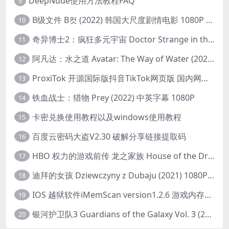
DeepNude使用方法教程FAQ
9
B级文件 B컷 (2022) 韩国大尺度剧情电影 1080P 中字
10
奇异博士2：疯狂多元宇宙 Doctor Strange in the Multiverse of Madness (2022) 高清版1080p
11
阿凡达：水之道 Avatar: The Way of Water (2022) 1080p 2k 4k 中文字幕
12
ProxiTok 开源国际版抖音TikTok网页版 国内网络直连
13
铁血战士：猎物 Prey (2022) 中英字幕 1080P
14
卡密兑换使用教程以及windows使用教程
15
百度云密码大盗V2.30 破解分享链接提取码
16
HBO 权力的游戏前传 龙之家族 House of the Dragon (2022) 中字 1080P 更新4集
17
迪拜的女孩 Dziewczyny z Dubaju (2021) 1080P 中字
18
IOS 越狱软件iMemScan version1.2.6 游戏内存修改器
19
银河护卫队3 Guardians of the Galaxy Vol. 3 (2023)4K高清资源1080p只分享精品
20