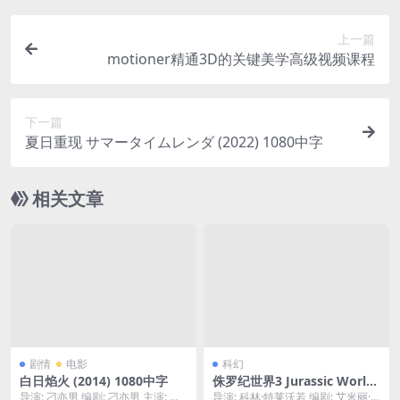
上一篇
motioner精通3D的关键美学高级视频课程
下一篇
夏日重现 サマータイムレンダ (2022) 1080中字
相关文章
剧情
电影
科幻
白日焰火 (2014) 1080中字
侏罗纪世界3 Jurassic World:
Dominion (2022) 1080P 4K
导演: 刁亦男 编剧: 刁亦男 主演: 桂
导演: 科林·特莱沃若 编剧: 艾米丽·