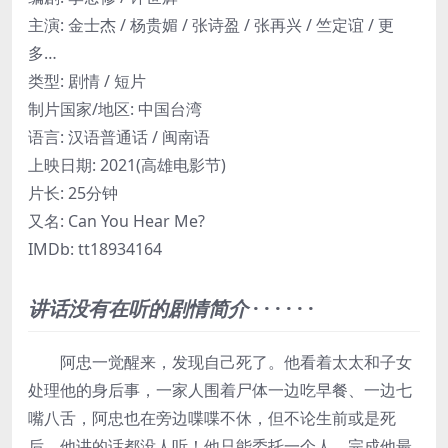
主演: 金士杰 / 杨贵媚 / 张诗盈 / 张再兴 / 竺定谊 / 更
多…
类型: 剧情 / 短片
制片国家/地区: 中国台湾
语言: 汉语普通话 / 闽南语
上映日期: 2021(高雄电影节)
片长: 25分钟
又名: Can You Hear Me?
IMDb: tt18934164
讲话没有在听的剧情简介
· · · · · ·
阿忠一觉醒来，发现自己死了。他看着太太和子女
处理他的身后事，一家人围着尸体一边吃早餐、一边七
嘴八舌，阿忠也在旁边喋喋不休，但不论生前或是死
后，他讲的话都没人听！他只能委托一个人，完成他最