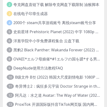
夸克网盘直链下载 解除夸克网盘下载限制 油猴脚本
2
在线电子印章生成器
3
2000个 steam共享游戏账号 离线steam账号分享
4
史前星球 Prehistoric Planet (2022) 中字 1080p 高清 阿里云盘 2022.5.27已更新全集
5
洋葱学院中小学免费课程集合 云盘下载
6
黑豹2 Black Panther: Wakanda Forever (2022) 高清版
7
OVA巨*エルフ母娘催*#1エルフの国を蹂*する男。汚された女王と姫
8
DeepNude使用方法教程FAQ
9
B级文件 B컷 (2022) 韩国大尺度剧情电影 1080P 中字
10
奇异博士2：疯狂多元宇宙 Doctor Strange in the Multiverse of Madness (2022) 高清版1080p
11
阿凡达：水之道 Avatar: The Way of Water (2022) 1080p 2k 4k 中文字幕
12
ProxiTok 开源国际版抖音TikTok网页版 国内网络直连
13