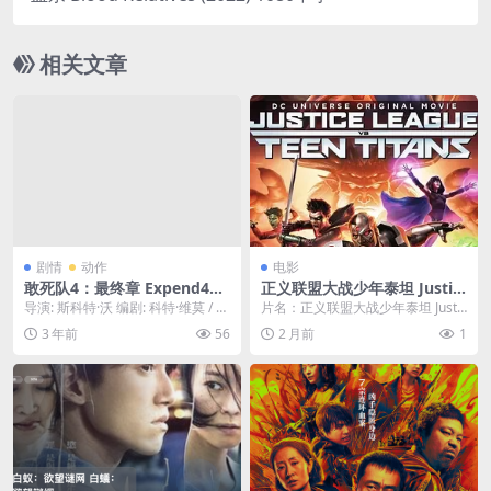
相关文章
剧情
动作
电影
敢死队4：最终章 Expend4bl
正义联盟大战少年泰坦 Justic
es (2023) 只分享精品????
e League vs. Teen Titans /
导演: 斯科特·沃 编剧: 科特·维莫 / 泰
片名：正义联盟大战少年泰坦 Justic
正盟大战少泰
德·达格哈特 / 麦克斯·亚当斯 ...
e League vs. Teen Ti...
3 年前
56
2 月前
1