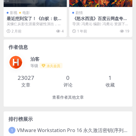
影视
电影
剧情
最近挖到宝了！《白蚁：欲望
《怒水西流》百度云网盘夸克
谜网 白蟻：慾望謎網》 2016
下载.阿里云盘.中字.(2025)
吴慷仁从影生涯最突破性演出，情
导演: 冯勇沁 编剧: 冯勇沁 资源下
未删减 限时转存
欲画面挑战尺度极限！以人性最写
载：怒水西流下载阿里云盘,百度云
2 月前
4
1 年前
19
实灰暗的底层出发，《...
盘,夸克下...
作者信息
泊客
等级
永久会员
23027
0
1
文章
评论
收藏
查看作者其他文章
排行榜展示
VMware Workstation Pro 16 永久激活密钥(序列号)
1