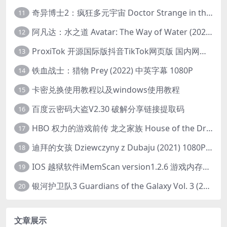
奇异博士2：疯狂多元宇宙 Doctor Strange in the Multiverse of Madness (2022) 高清版1080p
11
阿凡达：水之道 Avatar: The Way of Water (2022) 1080p 2k 4k 中文字幕
12
ProxiTok 开源国际版抖音TikTok网页版 国内网络直连
13
铁血战士：猎物 Prey (2022) 中英字幕 1080P
14
卡密兑换使用教程以及windows使用教程
15
百度云密码大盗V2.30 破解分享链接提取码
16
HBO 权力的游戏前传 龙之家族 House of the Dragon (2022) 中字 1080P 更新4集
17
迪拜的女孩 Dziewczyny z Dubaju (2021) 1080P 中字
18
IOS 越狱软件iMemScan version1.2.6 游戏内存修改器
19
银河护卫队3 Guardians of the Galaxy Vol. 3 (2023)4K高清资源1080p只分享精品
20
文章展示