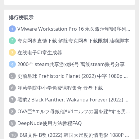
排行榜展示
VMware Workstation Pro 16 永久激活密钥(序列号)
1
夸克网盘直链下载 解除夸克网盘下载限制 油猴脚本
2
在线电子印章生成器
3
2000个 steam共享游戏账号 离线steam账号分享
4
史前星球 Prehistoric Planet (2022) 中字 1080p 高清 阿里云盘 2022.5.27已更新全集
5
洋葱学院中小学免费课程集合 云盘下载
6
黑豹2 Black Panther: Wakanda Forever (2022) 高清版
7
OVA巨*エルフ母娘催*#1エルフの国を蹂*する男。汚された女王と姫
8
DeepNude使用方法教程FAQ
9
B级文件 B컷 (2022) 韩国大尺度剧情电影 1080P 中字
10