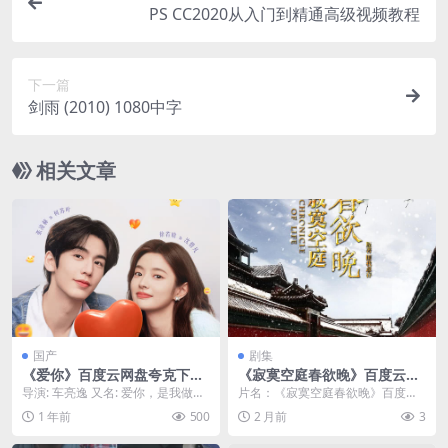
PS CC2020从入门到精通高级视频教程
下一篇
剑雨 (2010) 1080中字
相关文章
国产
剧集
《爱你》百度云网盘夸克下载.
《寂寞空庭春欲晚》百度云网
阿里云盘.中字.(2025)
盘夸克下载.阿里云盘.中字.(20
导演: 车亮逸 又名: 爱你，是我做过
片名：《寂寞空庭春欲晚》百度云
16)
最好的事 / 爱上你是我做过最好的
网盘夸克下载.阿里云盘.中字.(201
1 年前
500
2 月前
3
事 资源...
6) 分类：...