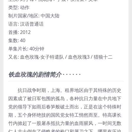
类型: 动作
制片国家/地区: 中国大陆
语言: 汉语普通话
首播: 2012
集数: 40
单集片长: 40分钟
又名: 血色玫瑰-女子特遣队 / 血色玫瑰3 / 猎狼十二
铁血玫瑰的剧情简介
· · · · · ·
抗日战争时期，上海。租界地区由于其特殊的历史
因素成了被日军包围的孤岛，各种抗日力量在中共地下
党的领导下如雨后春笋般破土而出，正是在这个特殊时
期，五个身怀绝技的国民党女特工悄然而至。特高课长
竹内掀起了一股屠杀抵抗力量的血雨腥风，一时间无数
仁人志士倒在了侵略者的枪口和屠刀之下，哪里有压迫