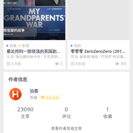
剧集
影视
美剧
最近挖到一部很顶的英国剧
零零零 ZeroZeroZero (2019)
《我祖辈的战争》 2019 中文
中字 1080p
主演: 海伦娜伯翰卡特 / 马克里朗斯
导演: 扬努斯·梅兹 / 巴勃罗·特拉佩
字幕 未删减 限时转存
/ 克里斯汀斯科特托马斯 / 凯瑞穆里
罗 / 斯特法诺·索利马 编剧: 莱昂纳...
3 月前
3
4 年前
355
根...
作者信息
泊客
等级
永久会员
23090
0
1
文章
评论
收藏
查看作者其他文章