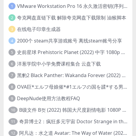
VMware Workstation Pro 16 永久激活密钥(序列号)
1
夸克网盘直链下载 解除夸克网盘下载限制 油猴脚本
2
在线电子印章生成器
3
2000个 steam共享游戏账号 离线steam账号分享
4
史前星球 Prehistoric Planet (2022) 中字 1080p 高清 阿里云盘 2022.5.27已更新全集
5
洋葱学院中小学免费课程集合 云盘下载
6
黑豹2 Black Panther: Wakanda Forever (2022) 高清版
7
OVA巨*エルフ母娘催*#1エルフの国を蹂*する男。汚された女王と姫
8
DeepNude使用方法教程FAQ
9
B级文件 B컷 (2022) 韩国大尺度剧情电影 1080P 中字
10
奇异博士2：疯狂多元宇宙 Doctor Strange in the Multiverse of Madness (2022) 高清版1080p
11
阿凡达：水之道 Avatar: The Way of Water (2022) 1080p 2k 4k 中文字幕
12