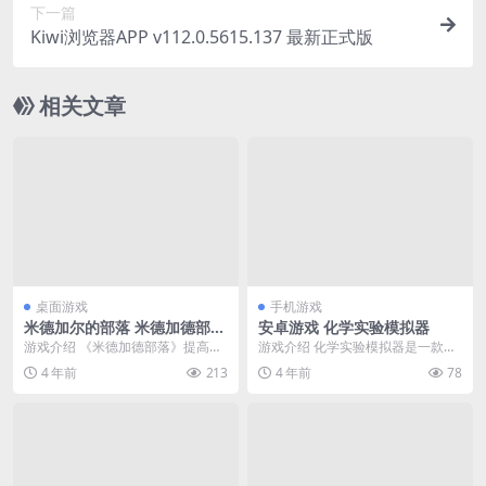
下一篇
Kiwi浏览器APP v112.0.5615.137 最新正式版
相关文章
桌面游戏
手机游戏
米德加尔的部落 米德加德部落
安卓游戏 化学实验模拟器
Tribes of Midgard 简体中文
游戏介绍 《米德加德部落》提高警
游戏介绍 化学实验模拟器是一款超
绿色版
惕，巨人来袭！神话生物、可怕的
真实的实验模拟器。各种化学材料
4 年前
213
4 年前
78
鬼魂和凶残的巨人意...
应有尽有，各种器皿...