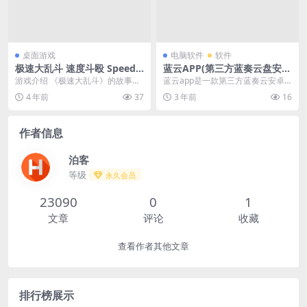
桌面游戏
电脑软件
软件
极速大乱斗 速度斗殴 Speed
蓝云APP(第三方蓝奏云盘安卓
Brawl 简体中文绿色版
客户端)v1.3.1.3
游戏介绍 《极速大乱斗》的故事背
蓝云app是一款第三方蓝奏云安卓
景设定在1888年的伦敦，在进行了
客户端软件,蓝云安卓版支持手机上
4 年前
37
3 年前
16
10年的战争之...
传文件,分享链接...
作者信息
泊客
等级
永久会员
23090
0
1
文章
评论
收藏
查看作者其他文章
排行榜展示