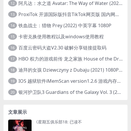
阿凡达：水之道 Avatar: The Way of Water (2022) 1080p 2k 4k 中文字幕
12
ProxiTok 开源国际版抖音TikTok网页版 国内网络直连
13
铁血战士：猎物 Prey (2022) 中英字幕 1080P
14
卡密兑换使用教程以及windows使用教程
15
百度云密码大盗V2.30 破解分享链接提取码
16
HBO 权力的游戏前传 龙之家族 House of the Dragon (2022) 中字 1080P 更新4集
17
迪拜的女孩 Dziewczyny z Dubaju (2021) 1080P 中字
18
IOS 越狱软件iMemScan version1.2.6 游戏内存修改器
19
银河护卫队3 Guardians of the Galaxy Vol. 3 (2023)4K高清资源1080p只分享精品
20
文章展示
《星期五俱乐部18: 已读不