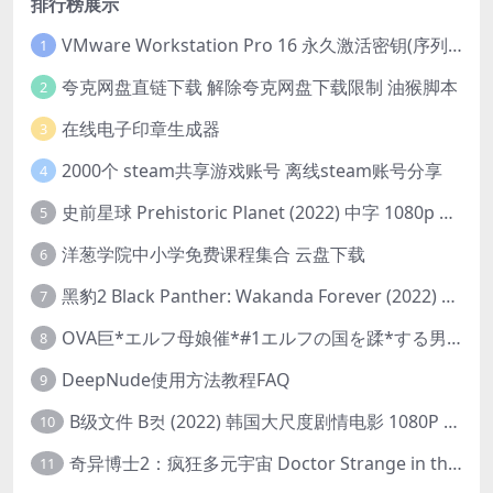
排行榜展示
VMware Workstation Pro 16 永久激活密钥(序列号)
1
夸克网盘直链下载 解除夸克网盘下载限制 油猴脚本
2
在线电子印章生成器
3
2000个 steam共享游戏账号 离线steam账号分享
4
史前星球 Prehistoric Planet (2022) 中字 1080p 高清 阿里云盘 2022.5.27已更新全集
5
洋葱学院中小学免费课程集合 云盘下载
6
黑豹2 Black Panther: Wakanda Forever (2022) 高清版
7
OVA巨*エルフ母娘催*#1エルフの国を蹂*する男。汚された女王と姫
8
DeepNude使用方法教程FAQ
9
B级文件 B컷 (2022) 韩国大尺度剧情电影 1080P 中字
10
奇异博士2：疯狂多元宇宙 Doctor Strange in the Multiverse of Madness (2022) 高清版1080p
11