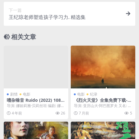
下一篇
王纪琼老师塑造孩子学习力. 精选集
相关文章
剧情
电影
电影
纪录
嘈杂噪音 Ruido (2022) 1080
《烈火天堂》全集免费下载-2
中字
025-暗网级稀有度分享 – 剧
导演: 娜妲莉雅·贝莉丝坦 编剧: 娜妲
导演: 亚历山大·阿巴图罗夫 又名: 风
情/惊悚 – [瑞士][夸克/百度云]
莉雅·贝莉丝坦 / Diego Enri...
林火山自救队(港) 资源下载：烈火
4 年前
26
7 月前
5
天堂下...