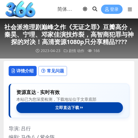
登录
社会派推理剧巅峰之作《无证之罪》豆瓣高分，
秦昊、宁理、邓家佳演技炸裂，高智商犯罪与神
探的对决！高清资源1080p只分享精品????
2023-04-23
剧情
动作
166
详情介绍
常见问题
资源直达 · 实时有效
本站已为您深度检测，下载地址位于文章底部
立即直达下载
导演: 吕行
编剧: 马伪八 / 紫金陈