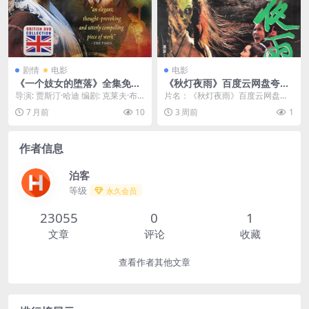
剧情
电影
电影
《一个妓女的堕落》全集免费
《秋灯夜雨》百度云网盘夸克
下载-2006-暗网级稀有度 – 剧
下载.阿里云盘.中字.(1974)
导演: 贾斯汀·哈迪 编剧: 克莱夫·布
片名：《秋灯夜雨》百度云网盘夸
情/伦理 – [英国][夸克网盘/百
拉德利 资源下载：一个妓女的堕落
克下载.阿里云盘.中字.(1974) 分
7 月前
10
3 周前
1
度网盘]
下载阿里...
类：电影 ...
作者信息
泊客
等级
永久会员
23055
0
1
文章
评论
收藏
查看作者其他文章