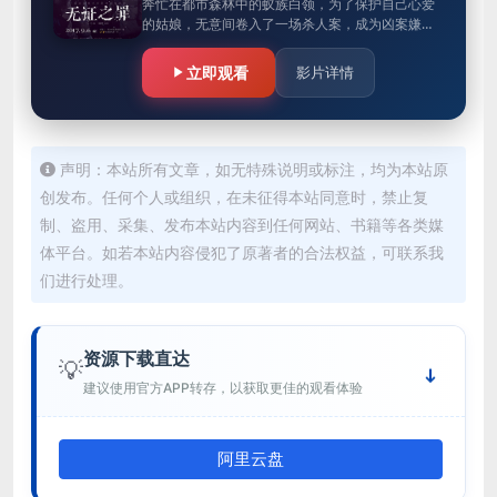
奔忙在都市森林中的蚁族白领，为了保护自己心爱
的姑娘，无意间卷入了一场杀人案，成为凶案嫌
犯。原本死水般的庸碌生活被瞬间打破，在警方和
黑帮的双重追查下，求生的本能使…
立即观看
影片详情
声明：本站所有文章，如无特殊说明或标注，均为本站原
创发布。任何个人或组织，在未征得本站同意时，禁止复
制、盗用、采集、发布本站内容到任何网站、书籍等各类媒
体平台。如若本站内容侵犯了原著者的合法权益，可联系我
们进行处理。
资源下载直达
💡
建议使用官方APP转存，以获取更佳的观看体验
阿里云盘