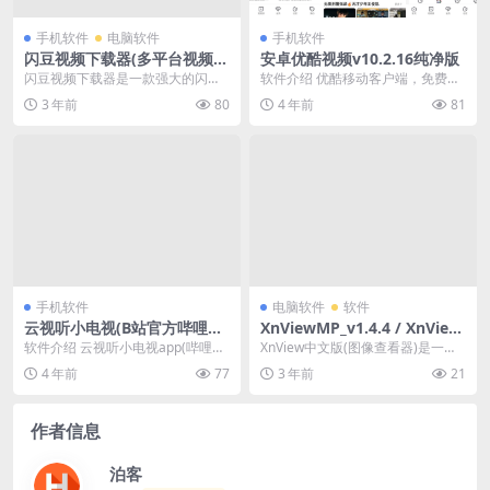
手机软件
电脑软件
手机软件
闪豆视频下载器(多平台视频批
安卓优酷视频v10.2.16纯净版
量下载器)v3.6.0
闪豆视频下载器是一款强大的闪豆
软件介绍 优酷移动客户端，免费畅
多平台视频批量下载器,支持解析多
享非标准蓝光1080P，支持极清4K,
3 年前
80
4 年前
81
个视频站,支持批量...
流光HD...
手机软件
电脑软件
软件
云视听小电视(B站官方哔哩哔
XnViewMP_v1.4.4 / XnView
哩TV版)v1.5.7.0
2.51.1 Classic
软件介绍 云视听小电视app(哔哩哔
XnView中文版(图像查看器)是一款
哩TV版B站TV版B站电视版)是由南
小巧实用的免费看图工具及图像管
4 年前
77
3 年前
21
方新媒体...
理器.XnV...
作者信息
泊客