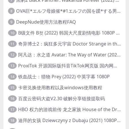
7
OVA巨*エルフ母娘催*#1エルフの国を蹂*する男。汚された女王と姫
8
DeepNude使用方法教程FAQ
9
B级文件 B컷 (2022) 韩国大尺度剧情电影 1080P 中字
10
奇异博士2：疯狂多元宇宙 Doctor Strange in the Multiverse of Madness (2022) 高清版1080p
11
阿凡达：水之道 Avatar: The Way of Water (2022) 1080p 2k 4k 中文字幕
12
ProxiTok 开源国际版抖音TikTok网页版 国内网络直连
13
铁血战士：猎物 Prey (2022) 中英字幕 1080P
14
卡密兑换使用教程以及windows使用教程
15
百度云密码大盗V2.30 破解分享链接提取码
16
HBO 权力的游戏前传 龙之家族 House of the Dragon (2022) 中字 1080P 更新4集
17
迪拜的女孩 Dziewczyny z Dubaju (2021) 1080P 中字
18