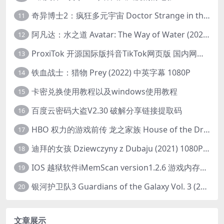
奇异博士2：疯狂多元宇宙 Doctor Strange in the Multiverse of Madness (2022) 高清版1080p
11
阿凡达：水之道 Avatar: The Way of Water (2022) 1080p 2k 4k 中文字幕
12
ProxiTok 开源国际版抖音TikTok网页版 国内网络直连
13
铁血战士：猎物 Prey (2022) 中英字幕 1080P
14
卡密兑换使用教程以及windows使用教程
15
百度云密码大盗V2.30 破解分享链接提取码
16
HBO 权力的游戏前传 龙之家族 House of the Dragon (2022) 中字 1080P 更新4集
17
迪拜的女孩 Dziewczyny z Dubaju (2021) 1080P 中字
18
IOS 越狱软件iMemScan version1.2.6 游戏内存修改器
19
银河护卫队3 Guardians of the Galaxy Vol. 3 (2023)4K高清资源1080p只分享精品
20
文章展示