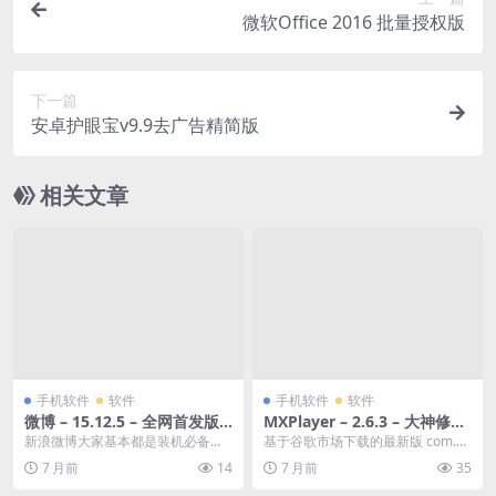
微软Office 2016 批量授权版
下一篇
安卓护眼宝v9.9去广告精简版
相关文章
手机软件
软件
手机软件
软件
微博 – 15.12.5 – 全网首发版
MXPlayer – 2.6.3 – 大神修改
本 – 社交资讯/辅助 – [Androi
版 – 影音娱乐/播放器 – [Andr
新浪微博大家基本都是装机必备了
基于谷歌市场下载的最新版 com.m
d][夸克网盘/迅雷网盘]
oid][夸克网盘/迅雷网盘]
吧，只是话说回来新浪的一些政策
xtech.videoplayer.ad 修...
7 月前
14
7 月前
35
基本上将一批优秀的第...