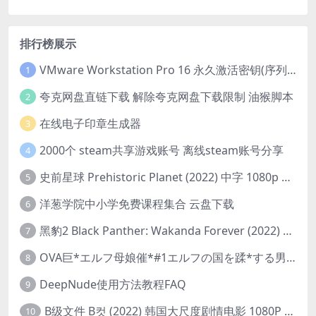
排行榜展示
VMware Workstation Pro 16 永久激活密钥(序列号)
1
夸克网盘直链下载 解除夸克网盘下载限制 油猴脚本
2
在线电子印章生成器
3
2000个 steam共享游戏账号 离线steam账号分享
4
史前星球 Prehistoric Planet (2022) 中字 1080p 高清 阿里云盘 2022.5.27已更新全集
5
洋葱学院中小学免费课程集合 云盘下载
6
黑豹2 Black Panther: Wakanda Forever (2022) 高清版
7
OVA巨*エルフ母娘催*#1エルフの国を蹂*する男。汚された女王と姫
8
DeepNude使用方法教程FAQ
9
B级文件 B컷 (2022) 韩国大尺度剧情电影 1080P 中字
10