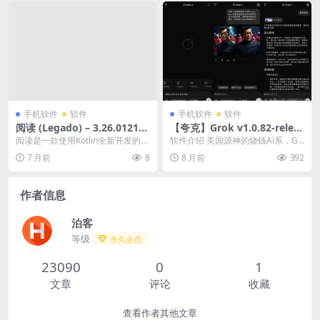
手机软件
软件
手机软件
软件
阅读 (Legado) – 3.26.012112
【夸克】Grok v1.0.82-releas
00 – 去广告纯净版 – 移动应
e.02 解锁订阅版-免费下载
阅读是一款使用Kotlin全新开发的开
软件介绍 美国源神的烧钱Ai系，Gr
用/阅读 – [Android][夸克网
源的阅读软件，如今的小说阅读软
ok 是由 xAI 开发的人工智能助手，
7 月前
8
8 月前
392
盘/迅雷网盘]
件总是在不断...
旨在...
作者信息
泊客
等级
永久会员
23090
0
1
文章
评论
收藏
查看作者其他文章