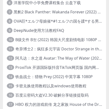
洋葱学院中小学免费课程集合 云盘下载
6
黑豹2 Black Panther: Wakanda Forever (2022) 高清版
7
OVA巨*エルフ母娘催*#1エルフの国を蹂*する男。汚された女王と姫
8
DeepNude使用方法教程FAQ
9
B级文件 B컷 (2022) 韩国大尺度剧情电影 1080P 中字
10
奇异博士2：疯狂多元宇宙 Doctor Strange in the Multiverse of Madness (2022) 高清版1080p
11
阿凡达：水之道 Avatar: The Way of Water (2022) 1080p 2k 4k 中文字幕
12
ProxiTok 开源国际版抖音TikTok网页版 国内网络直连
13
铁血战士：猎物 Prey (2022) 中英字幕 1080P
14
卡密兑换使用教程以及windows使用教程
15
百度云密码大盗V2.30 破解分享链接提取码
16
HBO 权力的游戏前传 龙之家族 House of the Dragon (2022) 中字 1080P 更新4集
17