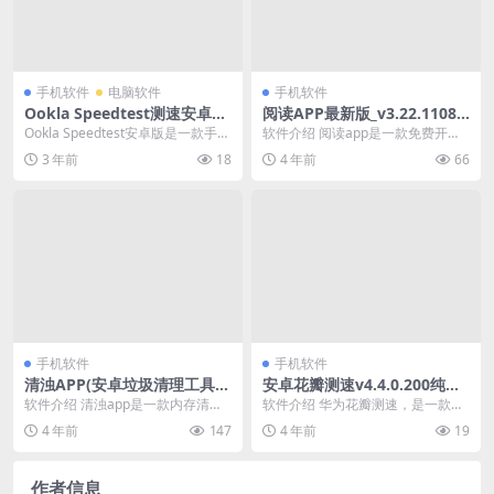
手机软件
电脑软件
手机软件
Ookla Speedtest测速安卓版
阅读APP最新版_v3.22.11082
v5.0.7 去广告版
3_去书源限制版
Ookla Speedtest安卓版是一款手机
软件介绍 阅读app是一款免费开源
测速软件,它是全球排名第一的网络
阅读软件的小说软件网络文学搜索
3 年前
18
4 年前
66
速...
工具,可以订阅自...
手机软件
手机软件
清浊APP(安卓垃圾清理工具)_
安卓花瓣测速v4.4.0.200纯净
1.8.8解锁高级版绿色版
版
软件介绍 清浊app是一款内存清理
软件介绍 华为花瓣测速，是一款集
工具的安卓垃圾清理工具.清浊最新
成移动网络和WIFI网络上传、下载
4 年前
147
4 年前
19
版配置了一键清...
以及诊断功能的...
作者信息