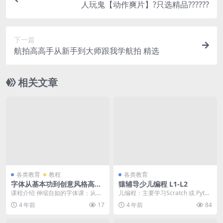
人玩鬼【动作爽片】?只选精品??????
下一篇
航拍高高手从新手到大师跟我学航拍 精选
相关文章
各类教育
教程
各类教育
字体从基本功到创意风格高级
猿辅导少儿编程 L1-L2
视频课程
课程介绍 伸缩自如的字体课：从基
儿编程：主要学习Scratch 或 Pytho
本功到创意风格，本套课程最大的
n 语言，以图形化编程为主，趣味
4 年前
17
4 年前
84
特色，就是由专家亲...
性...