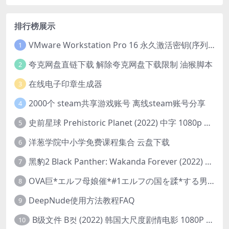
排行榜展示
VMware Workstation Pro 16 永久激活密钥(序列号)
1
夸克网盘直链下载 解除夸克网盘下载限制 油猴脚本
2
在线电子印章生成器
3
2000个 steam共享游戏账号 离线steam账号分享
4
史前星球 Prehistoric Planet (2022) 中字 1080p 高清 阿里云盘 2022.5.27已更新全集
5
洋葱学院中小学免费课程集合 云盘下载
6
黑豹2 Black Panther: Wakanda Forever (2022) 高清版
7
OVA巨*エルフ母娘催*#1エルフの国を蹂*する男。汚された女王と姫
8
DeepNude使用方法教程FAQ
9
B级文件 B컷 (2022) 韩国大尺度剧情电影 1080P 中字
10