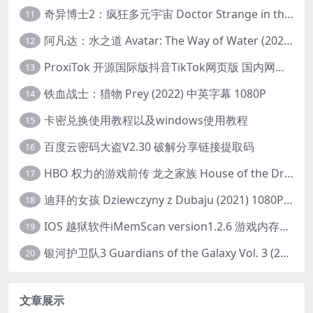
奇异博士2：疯狂多元宇宙 Doctor Strange in the Multiverse of Madness (2022) 高清版1080p
11
阿凡达：水之道 Avatar: The Way of Water (2022) 1080p 2k 4k 中文字幕
12
ProxiTok 开源国际版抖音TikTok网页版 国内网络直连
13
铁血战士：猎物 Prey (2022) 中英字幕 1080P
14
卡密兑换使用教程以及windows使用教程
15
百度云密码大盗V2.30 破解分享链接提取码
16
HBO 权力的游戏前传 龙之家族 House of the Dragon (2022) 中字 1080P 更新4集
17
迪拜的女孩 Dziewczyny z Dubaju (2021) 1080P 中字
18
IOS 越狱软件iMemScan version1.2.6 游戏内存修改器
19
银河护卫队3 Guardians of the Galaxy Vol. 3 (2023)4K高清资源1080p只分享精品
20
文章展示