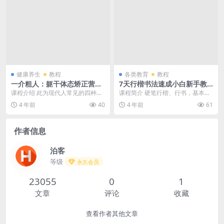
健康养生
教程
各类教育
教程
一介粗人：躯干体态矫正营高
7天行楷书法速成小白新手教
级视频教程
程
课程介绍 此为现代人常见的四种不
课程简介 硬笔行楷、行书，基本都
良体态。任何部位的矫正需从躯干
喜欢写，是常用的书法字体之一。
4 年前
40
4 年前
61
开始，无论是肩胛系...
都知道，平时写字需...
作者信息
泊客
等级
永久会员
23055
0
1
文章
评论
收藏
查看作者其他文章