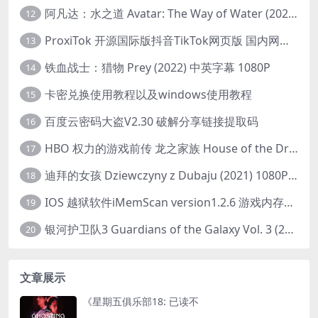
阿凡达：水之道 Avatar: The Way of Water (2022) 1080p 2k 4k 中文字幕
12
ProxiTok 开源国际版抖音TikTok网页版 国内网络直连
13
铁血战士：猎物 Prey (2022) 中英字幕 1080P
14
卡密兑换使用教程以及windows使用教程
15
百度云密码大盗V2.30 破解分享链接提取码
16
HBO 权力的游戏前传 龙之家族 House of the Dragon (2022) 中字 1080P 更新4集
17
迪拜的女孩 Dziewczyny z Dubaju (2021) 1080P 中字
18
IOS 越狱软件iMemScan version1.2.6 游戏内存修改器
19
银河护卫队3 Guardians of the Galaxy Vol. 3 (2023)4K高清资源1080p只分享精品
20
文章展示
《星期五俱乐部18: 已读不