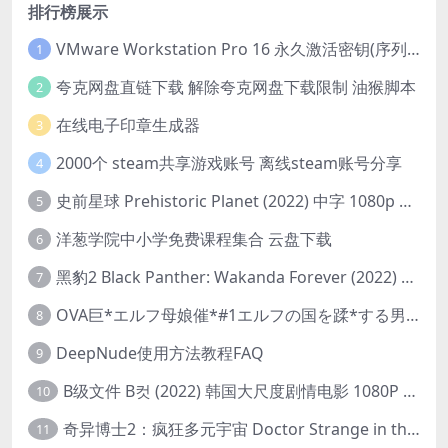
排行榜展示
VMware Workstation Pro 16 永久激活密钥(序列号)
1
夸克网盘直链下载 解除夸克网盘下载限制 油猴脚本
2
在线电子印章生成器
3
2000个 steam共享游戏账号 离线steam账号分享
4
史前星球 Prehistoric Planet (2022) 中字 1080p 高清 阿里云盘 2022.5.27已更新全集
5
洋葱学院中小学免费课程集合 云盘下载
6
黑豹2 Black Panther: Wakanda Forever (2022) 高清版
7
OVA巨*エルフ母娘催*#1エルフの国を蹂*する男。汚された女王と姫
8
DeepNude使用方法教程FAQ
9
B级文件 B컷 (2022) 韩国大尺度剧情电影 1080P 中字
10
奇异博士2：疯狂多元宇宙 Doctor Strange in the Multiverse of Madness (2022) 高清版1080p
11