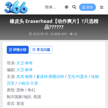
登录
橡皮头 Eraserhead【动作爽片】?只选精
品??????
2023-05-20
剧情
动作
33
详情介绍
常见问题
导演
:
大卫·林奇
编剧
:
大卫·林奇
主演
:
杰克·南斯
/
夏洛特·斯图尔特
/
艾伦·约瑟夫
/
珍妮·
贝茨
/
小哈尔·兰登
类型:
恐怖 / 奇幻
制片国家/地区:
美国
语言:
英语