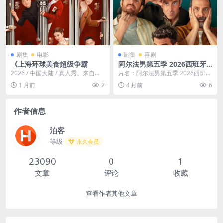
剧集
电影
剧集
喜剧
《上海环球美食超级争霸
阿尔法男第五季 2026西班牙
喜剧 全季中字高清在线观看
2026 / 中国大陆 / 真人秀。来自中
片名：阿尔法男第五季 2026西班牙
国、法国、意大利、英国、巴西、
喜剧 全季中字高清在线观看 分类：
1 月前
2
4 月前
6
秘鲁、墨...
剧集 又名...
作者信息
泊客
等级
永久会员
23090
0
1
文章
评论
收藏
查看作者其他文章