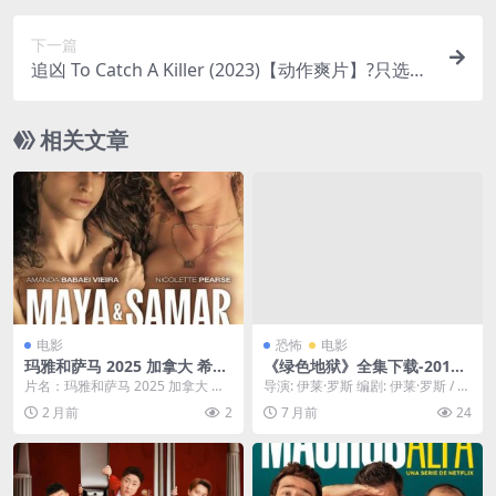
下一篇
追凶 To Catch A Killer (2023)【动作爽片】?只选精
品??????
相关文章
电影
恐怖
电影
玛雅和萨马 2025 加拿大 希腊
《绿色地狱》全集下载-2013-
南非 剧情 中字 电影 网盘在线
1080P暗网级稀有度 – 恐怖/冒
片名：玛雅和萨马 2025 加拿大 希
导演: 伊莱·罗斯 编剧: 伊莱·罗斯 / 吉
看
险 – [US][夸克]
腊 南非 剧情 中字 电影 网盘在线看
列尔莫·阿莫依托 又名: 食人炼狱...
2 月前
2
7 月前
24
分...