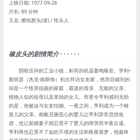
上映日期:
1977-09-28
片长:
89 分钟
又名:
擦纸胶头(港) / 怪头人
橡皮头的剧情简介
· · · · · ·
阴暗压抑的工业小镇，刺耳的机器轰鸣噪音。亨利•
斯班瑟（杰克·南斯饰）初次拜访女友家，然而目睹到的
却是一个怪异扭曲的家庭，霸道的母亲、无能的父亲、
植物人似的祖母以及笨拙的女儿。而更令亨利感到无助
的是，他被迫与女友结婚。一夜之间，亨利成为一个畸
形儿的父亲。相貌丑陋恶心的婴儿让亨利异常恐惧焦
虑，也让新婚妻子因忍受不了婴儿的啼哭而半夜出逃。
亨利再也忍受不了如此不堪的生活和夜夜噩梦，他最终